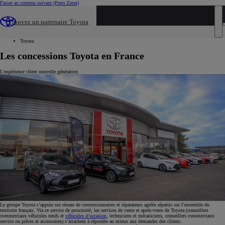
Passer au contenu suivant
(Press Enter)
...
Trouvez un partenaire Toyota
Toyota
Toyota
Toyota
Les concessions Toyota en France
L’expérience client nouvelle génération
Le groupe Toyota s’appuie sur réseau de concessionnaires et réparateurs agréés répartis sur l’ensemble du
territoire français. Via ce service de proximité, les services de vente et après-vente de Toyota (conseillers
commerciaux véhicules neufs et
véhicules d’occasion
, techniciens et mécaniciens, conseillers commerciaux
service ou pièces et accessoires) s’attachent à répondre au mieux aux demandes des clients.