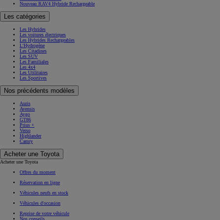
Nouveau RAV4 Hybride Rechargeable
Les catégories
Les Hybrides
Les voitures électriques
Les Hybrides Rechargeables
L'Hydrogène
Les Citadines
Les SUV
Les Familiales
Les 4x4
Les Utilitaires
Les Sportives
Nos précédents modèles
Auris
Avensis
Aygo
GT86
Prius +
Verso
Highlander
Camry
Acheter une Toyota
Acheter une Toyota
Offres du moment
Réservation en ligne
Véhicules neufs en stock
Véhicules d'occasion
Reprise de votre véhicule
Nos conseils