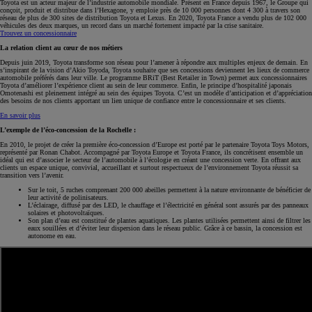
Toyota est un acteur majeur de l’industrie automobile mondiale. Présent en France depuis 1967, le Groupe qui
conçoit, produit et distribue dans l’Hexagone, y emploie près de 10 000 personnes dont 4 300 à travers son
réseau de plus de 300 sites de distribution Toyota et Lexus. En 2020, Toyota France a vendu plus de 102 000
véhicules des deux marques, un record dans un marché fortement impacté par la crise sanitaire.
Trouvez un concessionnaire
La relation client au cœur de nos métiers
Depuis juin 2019, Toyota transforme son réseau pour l’amener à répondre aux multiples enjeux de demain. En
s’inspirant de la vision d’Akio Toyoda, Toyota souhaite que ses concessions deviennent les lieux de commerce
automobile préférés dans leur ville. Le programme BRiT (Best Retailer in Town) permet aux concessionnaires
Toyota d’améliorer l’expérience client au sein de leur commerce. Enfin, le principe d’hospitalité japonais
Omotenashi est pleinement intégré au sein des équipes Toyota. C’est un modèle d’anticipation et d’appréciation
des besoins de nos clients apportant un lien unique de confiance entre le concessionnaire et ses clients.
En savoir plus
L’exemple de l’éco-concession de la Rochelle :
En 2010, le projet de créer la première éco-concession d’Europe est porté par le partenaire Toyota Toys Motors,
représenté par Ronan Chabot. Accompagné par Toyota Europe et Toyota France, ils concrétisent ensemble un
idéal qui est d’associer le secteur de l’automobile à l’écologie en créant une concession verte. En offrant aux
clients un espace unique, convivial, accueillant et surtout respectueux de l’environnement Toyota réussit sa
transition vers l’avenir.
Sur le toit, 5 ruches comprenant 200 000 abeilles permettent à la nature environnante de bénéficier de
leur activité de polinisateurs.
L’éclairage, diffusé par des LED, le chauffage et l’électricité en général sont assurés par des panneaux
solaires et photovoltaïques.
Son plan d’eau est constitué de plantes aquatiques. Les plantes utilisées permettent ainsi de filtrer les
eaux souillées et d’éviter leur dispersion dans le réseau public. Grâce à ce bassin, la concession est
autonome en eau.