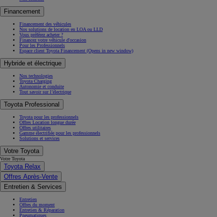
Financement
Financement des véhicules
Nos solutions de location en LOA ou LLD
Vous préférez acheter ?
Financez votre véhicule d'occasion
Pour les Professionnels
Espace client Toyota Financement
(Opens in new window)
Hybride et électrique
Nos technologies
Toyota Charging
Autonomie et conduite
Tout savoir sur l’électrique
Toyota Professional
Toyota pour les professionnels
Offres Location longue durée
Offres utilitaires
Gamme électrifiée pour les professionnels
Solutions et services
Votre Toyota
Votre Toyota
Toyota Relax
Offres Après-Vente
Entretien & Services
Entretien
Offres du moment
Entretien & Réparation
Pneumatiques