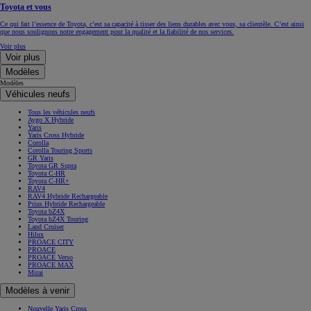
Toyota et vous
Ce qui fait l’essence de Toyota, c’est sa capacité à tisser des liens durables avec vous, sa clientèle. C’est ainsi
que nous soulignons notre engagement pour la qualité et la fiabilité de nos services.
Voir plus
Voir plus
Modèles
Modèles
Véhicules neufs
Tous les véhicules neufs
Aygo X Hybride
Yaris
Yaris Cross Hybride
Corolla
Corolla Touring Sports
GR Yaris
Toyota GR Supra
Toyota C-HR
Toyota C-HR+
RAV4
RAV4 Hybride Rechargeable
Prius Hybride Rechargeable
Toyota bZ4X
Toyota bZ4X Touring
Land Cruiser
Hilux
PROACE CITY
PROACE
PROACE Verso
PROACE MAX
Mirai
Modèles à venir
Nouvelle Yaris Cross