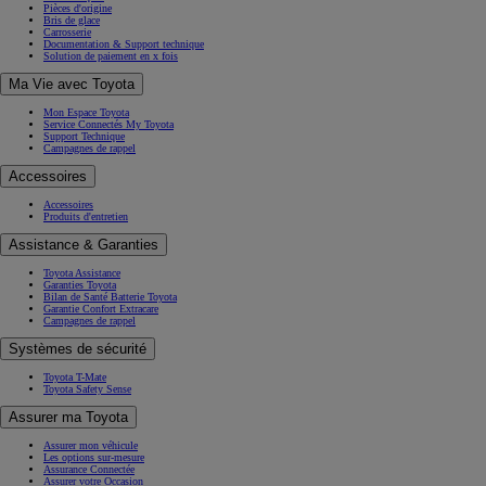
Pièces d'origine
Bris de glace
Carrosserie
Documentation & Support technique
Solution de paiement en x fois
Ma Vie avec Toyota
Mon Espace Toyota
Service Connectés My Toyota
Support Technique
Campagnes de rappel
Accessoires
Accessoires
Produits d'entretien
Assistance & Garanties
Toyota Assistance
Garanties Toyota
Bilan de Santé Batterie Toyota
Garantie Confort Extracare
Campagnes de rappel
Systèmes de sécurité
Toyota T-Mate
Toyota Safety Sense
Assurer ma Toyota
Assurer mon véhicule
Les options sur-mesure
Assurance Connectée
Assurer votre Occasion