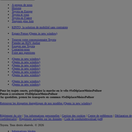
A propos de nous
Histoire
Toyota en Europe
Toyota et vous
Toyota en France
Toujours plus loin
KINTO, la solution de mobilité sans contrainte
Espace Presse
(Opens in new window)
Trouvez votre concessionnaire Toyota
Prendre un RDV Atelier
Essayez une Toyota
Contactez-nous
Foire aux questions
(Opens in new window)
(Opens in new window)
(Opens in new window)
(Opens in new window)
(Opens in new window)
(Opens in new window)
(Opens in new window)
(Opens in new window)
Pour les trajets courts, privilégiez la marche ou le vélo #SeDéplacerMoinsPolluer
Pensez à covoiturer #SeDéplacerMoinsPolluer
Au quotidien, prenez les transports en commun #SeDéplacerMoinsPolluer
Retrouvez les étiquettes énergétiques de nos modèles
(Opens in new window)
Réglement du site
|
Vos informations personnelles
|
Gestion des cookies
|
Centre de préférences
|
Déclaration de
confidentialité
|
Règlement européen sur les données
|
Code de conduite
download (pdf(
Toyota. Tous droits réservés. © 2026
Informations légales