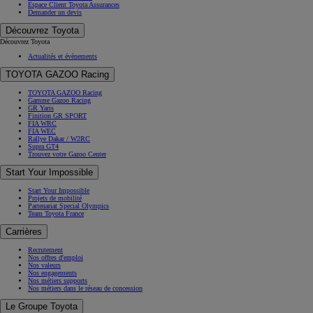
Espace Client Toyota Assurances
Demander un devis
Découvrez Toyota
Découvrez Toyota
Actualités et évènements
TOYOTA GAZOO Racing
TOYOTA GAZOO Racing
Gamme Gazoo Racing
GR Yaris
Finition GR SPORT
FIA WRC
FIA WEC
Rallye Dakar / W2RC
Supra GT4
Trouvez votre Gazoo Center
Start Your Impossible
Start Your Impossible
Projets de mobilité
Partenariat Special Olympics
Team Toyota France
Carrières
Recrutement
Nos offres d'emploi
Nos valeurs
Nos engagements
Nos métiers supports
Nos métiers dans le réseau de concession
Le Groupe Toyota