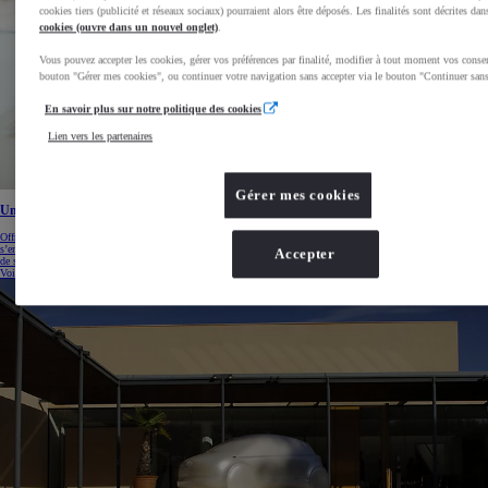
cookies tiers (publicité et réseaux sociaux) pourraient alors être déposés. Les finalités sont décrites dan
cookies (ouvre dans un nouvel onglet)
.
Vous pouvez accepter les cookies, gérer vos préférences par finalité, modifier à tout moment vos conse
bouton "Gérer mes cookies", ou continuer votre navigation sans accepter via le bouton "Continuer sans
En savoir plus sur notre politique des cookies
Lien vers les partenaires
Gérer mes cookies
Un environnement où il fait bon travailler ensemble
Offrir un environnement de travail où il fait bon travailler ensemble, c’est la priorité de Toyota France. En
s’engageant dans ce sens, l’entreprise met naturellement en place diverses actions afin d’améliorer le quotidien
Accepter
de ses collaborateurs.
Voir plus