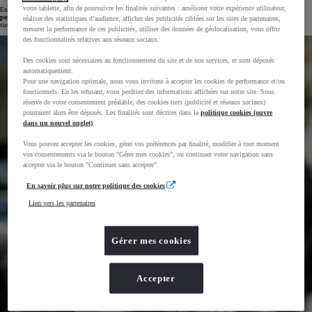
votre tablette, afin de poursuivre les finalités suivantes : améliorer votre expérience utilisateur,
En cas
d’accident responsable
, les conséquences sont lourdes : l’auteur des faits devra
indemniser
personnellement
les victimes, sans plafond. L’assureur peut également exercer un recours si le contrat a été
réaliser des statistiques d’audience, afficher des publicités ciblées sur les sites de partenaires,
suspendu ou résilié.
mesurer la performance de ces publicités, utiliser des données de géolocalisation, vous offrir
des fonctionnalités relatives aux réseaux sociaux.
Des cookies sont nécessaires au fonctionnement du site et de nos services, et sont déposés
automatiquement.
Pour une navigation optimale, nous vous invitons à accepter les cookies de performance et/ou
fonctionnels. En les refusant, vous perdriez des informations affichées sur notre site. Sous
réserve de votre consentement préalable, des cookies tiers (publicité et réseaux sociaux)
pourraient alors être déposés. Les finalités sont décrites dans la
politique cookies (ouvre
dans un nouvel onglet)
.
Vous pouvez accepter les cookies, gérer vos préférences par finalité, modifier à tout moment
vos consentements via le bouton "Gérer mes cookies", ou continuer votre navigation sans
accepter via le bouton "Continuer sans accepter".
En savoir plus sur notre politique des cookies
Lien vers les partenaires
Gérer mes cookies
Accepter