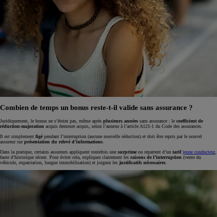
Combien de temps un bonus reste-t-il valide sans assurance ?
Juridiquement, le bonus ne s’éteint pas, même après
plusieurs années
sans assurance : le
coefficient de
réduction‑majoration
acquis demeure acquis, selon l’annexe à l’article A121‑1 du Code des assurances.
Il est simplement
figé
pendant l’interruption (aucune nouvelle réduction) et doit être repris par le nouvel
assureur sur
présentation du relevé d’informations
.
Dans la pratique, certains assureurs appliquent toutefois une
surprime
ou repartent d’un
tarif
jeune conducteur
,
faute d’historique récent. Pour éviter cela, expliquez clairement les
raisons de l’interruption
(vente du
véhicule, expatriation, longue immobilisation) et joignez les
justificatifs nécessaires
.