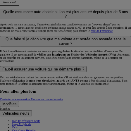
Assurance
3
Quelle assurance auto choisir si l’on est plus assuré depuis plus de 3 ans
?
Après trois ans sans assurance, l’assuré est généralement considéré comme un “nouveau risque” par les
compagnies. Il repart avec un coefficient de bonus-malus neutre (1,00) et peut être soumis à une surprime. Il est
conseillé de choisir une formule simple (tiers ou tiers étendu) pour réduire le
coût de l’assurance
.
Que faire si je découvre que ma voiture est restée non assurée sans le
savoir ?
Il faut immédiatement contacter un assureur pour régulariser la situation en cas de défaut d’assurance. En
parallèle, il est recommandé de
vérifier son inscription au Fichier des Véhicules Assurés (FVA)
. Autrement,
si un contrôle ou un accident survient, vous êtes exposé à de lourdes sanctions, même si la situation est
involontaire.
Faut-il assurer une voiture qui ne démarre plus ?
Oui, un véhicule non roulant doit rester assuré, même s’il est stationné dans un garage ou sur un parking.
Seule une déclaration de
mise hors circulation auprès de l’ANTS
permet d’être dispensé d’assurance. Sans
cette formalité, le défaut d’assurance reste sanctionnable, même si le véhicule est inutilisable.
Pour aller plus loin
Contactez une concession
Trouvez un concessionnaire
Modèles
Modèles
Véhicules neufs
Tous les véhicules neufs
Aygo X Hybride
Yaris
Yaris Cross Hybride