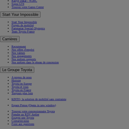
Rallye Dakar / W2RC
Supra GT4
Trouvez votre Gazoo Center
Start Your Impossible
Start Your Impossible
Projets de mobilité
Partenariat Special Olympics
Team Toyota France
Carrières
Recrutement
Nos offres d'emploi
Nos valeurs
Nos engagements
Nos métiers supports
Nos métiers dans le réseau de concession
Le Groupe Toyota
A propos de nous
Histoire
Toyota en Europe
Toyota et vous
Toyota en France
Toujours plus loin
KINTO, la solution de mobilité sans contrainte
Espace Presse
(Opens in new window)
Trouvez votre concessionnaire Toyota
Prendre un RDV Atelier
Essayez une Toyota
Contactez-nous
Foire aux questions