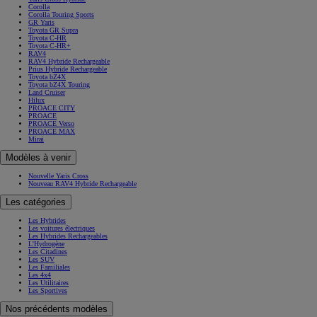
Corolla
Corolla Touring Sports
GR Yaris
Toyota GR Supra
Toyota C-HR
Toyota C-HR+
RAV4
RAV4 Hybride Rechargeable
Prius Hybride Rechargeable
Toyota bZ4X
Toyota bZ4X Touring
Land Cruiser
Hilux
PROACE CITY
PROACE
PROACE Verso
PROACE MAX
Mirai
Modèles à venir
Nouvelle Yaris Cross
Nouveau RAV4 Hybride Rechargeable
Les catégories
Les Hybrides
Les voitures électriques
Les Hybrides Rechargeables
L'Hydrogène
Les Citadines
Les SUV
Les Familiales
Les 4x4
Les Utilitaires
Les Sportives
Nos précédents modèles