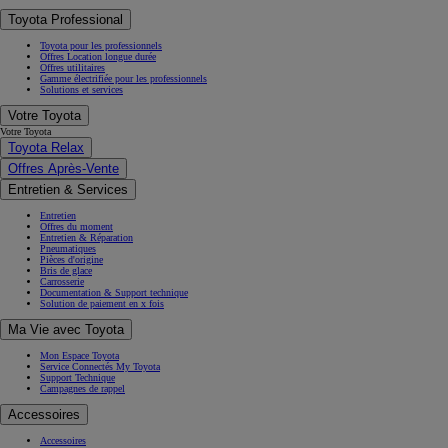
Toyota Professional
Toyota pour les professionnels
Offres Location longue durée
Offres utilitaires
Gamme électrifiée pour les professionnels
Solutions et services
Votre Toyota
Votre Toyota
Toyota Relax
Offres Après-Vente
Entretien & Services
Entretien
Offres du moment
Entretien & Réparation
Pneumatiques
Pièces d'origine
Bris de glace
Carrosserie
Documentation & Support technique
Solution de paiement en x fois
Ma Vie avec Toyota
Mon Espace Toyota
Service Connectés My Toyota
Support Technique
Campagnes de rappel
Accessoires
Accessoires