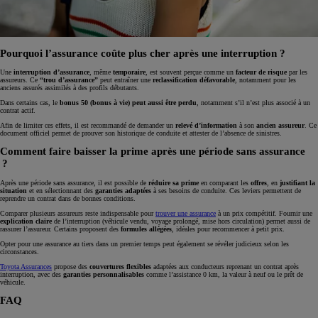
Pourquoi l’assurance coûte plus cher après une interruption ?
Une
interruption d’assurance
, même
temporaire
, est souvent perçue comme un
facteur de risque
par les
assureurs. Ce
“trou d’assurance”
peut entraîner une
reclassification défavorable
, notamment pour les
anciens assurés assimilés à des profils débutants.
Dans certains cas, le
bonus 50 (bonus à vie) peut aussi être perdu
, notamment s’il n’est plus associé à un
contrat actif.
Afin de limiter ces effets, il est recommandé de demander un
relevé d’information
à son
ancien assureur
. Ce
document officiel permet de prouver son historique de conduite et attester de l’absence de sinistres.
Comment faire baisser la prime après une période sans assurance
?
Après une période sans assurance, il est possible de
réduire sa prime
en comparant les
offres
, en
justifiant la
situation
et en sélectionnant des
garanties adaptées
à ses besoins de conduite. Ces leviers permettent de
reprendre un contrat dans de bonnes conditions.
Comparer plusieurs assureurs reste indispensable pour
trouver une assurance
à un prix compétitif. Fournir une
explication claire
de l’interruption (véhicule vendu, voyage prolongé, mise hors circulation) permet aussi de
rassurer l’assureur. Certains proposent des
formules allégées
, idéales pour recommencer à petit prix.
Opter pour une assurance au tiers dans un premier temps peut également se révéler judicieux selon les
circonstances.
Toyota Assurances
propose des
couvertures flexibles
adaptées aux conducteurs reprenant un contrat après
interruption, avec des
garanties personnalisables
comme l’assistance 0 km, la valeur à neuf ou le prêt de
véhicule.
FAQ