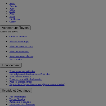
Auris
Avensis
Aygo
GT86
Prius +
Verso
Highlander
Camry
Acheter une Toyota
Acheter une Toyota
Offres du moment
Réservation en ligne
Véhicules neufs en stock
Véhicules d'occasion
Reprise de votre véhicule
Nos conseils
Financement
Financement des véhicules
Nos solutions de location en LOA ou LLD
Vous préférez acheter ?
Financez votre véhicule d'occasion
Pour les Professionnels
Espace client Toyota Financement
(Opens in new window)
Hybride et électrique
Nos technologies
Toyota Charging
Autonomie et conduite
Tout savoir sur l’électrique