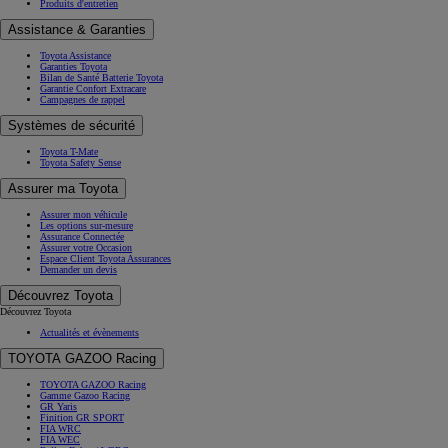
Produits d'entretien
Assistance & Garanties
Toyota Assistance
Garanties Toyota
Bilan de Santé Batterie Toyota
Garantie Confort Extracare
Campagnes de rappel
Systèmes de sécurité
Toyota T-Mate
Toyota Safety Sense
Assurer ma Toyota
Assurer mon véhicule
Les options sur-mesure
Assurance Connectée
Assurer votre Occasion
Espace Client Toyota Assurances
Demander un devis
Découvrez Toyota
Découvrez Toyota
Actualités et évènements
TOYOTA GAZOO Racing
TOYOTA GAZOO Racing
Gamme Gazoo Racing
GR Yaris
Finition GR SPORT
FIA WRC
FIA WEC