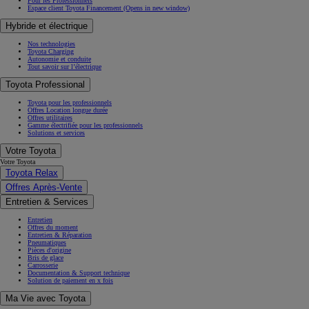
Pour les Professionnels
Espace client Toyota Financement
(Opens in new window)
Hybride et électrique
Nos technologies
Toyota Charging
Autonomie et conduite
Tout savoir sur l’électrique
Toyota Professional
Toyota pour les professionnels
Offres Location longue durée
Offres utilitaires
Gamme électrifiée pour les professionnels
Solutions et services
Votre Toyota
Votre Toyota
Toyota Relax
Offres Après-Vente
Entretien & Services
Entretien
Offres du moment
Entretien & Réparation
Pneumatiques
Pièces d'origine
Bris de glace
Carrosserie
Documentation & Support technique
Solution de paiement en x fois
Ma Vie avec Toyota