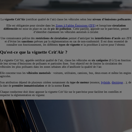
La
vignette Crit’Air
(certificat qualité de l’air) classe les véhicules selon leur
niveau d’émissions polluantes
.
Elle est obligatoire pour circuler dans les
Zones à Faibles Émissions (ZFE)
et lorsqu'une
circulation
différenciée
est mise en place en cas de
pic de pollution
. Cette pastille, apposée sur le pare-brise, permet
d’identifier clairement les véhicules autorisés à circuler.
Une connaissance précise des
restrictions de circulation
permet d’anticiper les
interdictions d’accès
aux ZFE
et d’éviter les
sanctions
prévues par la réglementation en cas de non-conformité. Il est donc essentiel de
connaître son fonctionnement, les différents
types de vignette
et la procédure à suivre pour l’obtenir.
Qu'est-ce que la vignette Crit'Air ?
La vignette Crit’Air, appelée certificat qualité de l’air, classe les véhicules en
six catégories
(0 à 5) en fonction
de leur niveau d’émissions de polluants et particules fines. Son objectif est de limiter la circulation des
véhicules les plus polluants dans les zones urbaines afin d’améliorer la qualité de l’air.
Elle concerne tous les
véhicules motorisés
: voitures, utilitaires, camions, bus, deux-roues et même les engins
agricoles.
Son attribution dépend de plusieurs critères notamment du
type de moteur
(essence,
hybride
,
électrique
…), de
la date de
première immatriculation
et de la norme
Euro
.
Chaque conducteur doit donc apposer la vignette Crit’Air sur le pare-brise pour faciliter les contrôles et
respecter la réglementation en vigueur.