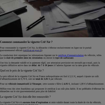
Comment commander la vignette Crit’Air ?
Pour commander la vignette Crit’Air, la démarche s’effectue exclusivement en ligne sur le portail
gouvernemental officiel (
certificat-air.gouv.fr
).
Le conducteur doit renseigner les informations figurant sur le
certificat d’immatriculation
du véhicule, telles
que la
date de première mise en circulation
ou encore le
type de carburant
.
Une fois la demande validée et le paiement réglé, une attestation provisoire est envoyée par e-mail, puis la
vignette définitive arrive dans un
délai de 7 à 10 jours
à l’adresse figurant sur la carte grise du véhicule.
Quel est le prix de la vignette Crit’Air ?
Le prix officiel de la vignette Crit’Air en France métropolitaine est fixé à 3,11 €, auquel s’ajoute un coût
d’affranchissement de 0,70 €, soit un
total de 3,81 €
par véhicule.
Pour un
véhicule immatriculé à l’étranger
, cette somme s’élève à
4,91 €
, incluant 1,80 € d’affranchissement.
Méfiez-vous des sites frauduleux qui proposent le certificat à un coût plus faible. Il est préférable d’effectuer les
démarches sur le site gouvernemental pour plus de fiabilité.
La vignette Crit’Air doit-elle être renouvelée ?
La vignette Crit’Air n’a
aucune date d’expiration
et reste valable durant toute la durée de vie du véhicule,
tant que l’immatriculation ne change pas.