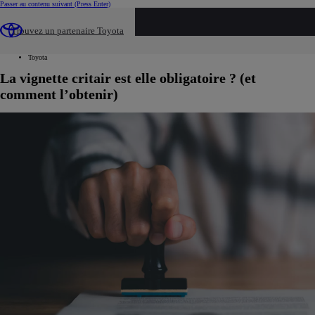
Passer au contenu suivant
(Press Enter)
...
Trouvez un partenaire Toyota
Véhicules neufs
Nos conseils
Toyota
La vignette critair est elle obligatoire ? (et
comment l’obtenir)