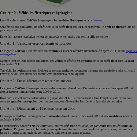
Crit’Air 0 : Véhicules électriques et hydrogène
Les véhicules classés
Crit’Air 0
regroupent les
modèles électriques
et à
hydrogène
.
Sans émissions polluantes, ils bénéficient d’un
accès libre
aux ZFE et conservent le
droit de circuler
lors de
pics de pollution.
De ce fait, aucune restriction ne leur est imposée et ce, quelle que soit la ville concernée.
Crit’Air 1 : Véhicules essence récents et hybrides
La vignette
Crit’Air 1
est attribuée aux
voitures à essence récentes
(immatriculées après 2011) et aux
hybrides
rechargeables
.
Compte tenu de leurs faibles émissions, ces véhicules bénéficient actuellement d’un
accès libre
dans la quasi-
totalité des ZFE.
Toutefois, les réglementations évoluent et certains territoires pourraient instaurer des restrictions plus strictes à
l’avenir, selon l’évolution des normes environnementales en vigueur.
Crit’Air 2 : Diesel récents et essence plus anciens
La vignette
Crit’Air 2
regroupe les véhicules à
moteur diesel
dont l’immatriculation a eu lieu après 2011 et
ceux à
essence
, immatriculés entre 2006 et 2010.
Bien qu’ils soient encore tolérés dans la plupart des ZFE, ils commencent à faire l’objet de restrictions dans
certaines
grandes métropoles
. Les mesures peuvent s’intensifier lors de forts épisodes de pollution.
Crit’Air 3 : Diesel avant 2011 et essence avant 2006
La catégorie
Crit’Air 3
correspond aux
véhicules diesel
immatriculés avant 2011 et aux
modèles à essence
antérieurs à 2006.
De nombreuses Zones à Faibles Émissions limitent déjà leur circulation, en particulier lors des
épisodes de
pollution
. Progressivement, les métropoles appliquent des restrictions de plus en plus strictes, pouvant aller
jusqu’à l’interdiction totale de ces véhicules dans certaines zones urbaines.