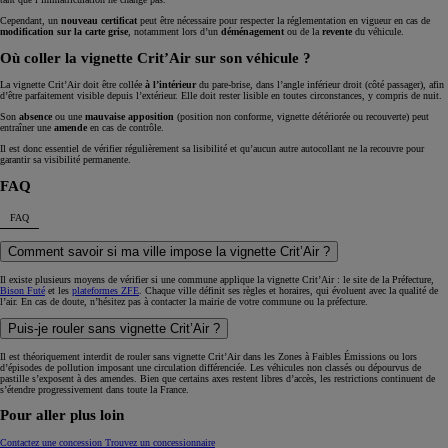
Cependant, un
nouveau certificat
peut être nécessaire pour respecter la réglementation en vigueur en cas de
modification sur la carte grise
, notamment lors d’un
déménagement
ou de la
revente
du véhicule.
Où coller la vignette Crit’Air sur son véhicule ?
La vignette Crit’Air doit être collée
à l’intérieur
du pare-brise, dans l’angle inférieur droit (côté passager), afin
d’être parfaitement visible depuis l’extérieur. Elle doit rester lisible en toutes circonstances, y compris de nuit.
Son
absence
ou une
mauvaise apposition
(position non conforme, vignette détériorée ou recouverte) peut
entraîner une
amende
en cas de contrôle.
Il est donc essentiel de vérifier régulièrement sa lisibilité et qu’aucun autre autocollant ne la recouvre pour
garantir sa visibilité permanente.
FAQ
FAQ
Comment savoir si ma ville impose la vignette Crit’Air ?
Il existe plusieurs moyens de vérifier si une commune applique la vignette Crit’Air : le site de la Préfecture,
Bison Futé
et les
plateformes ZFE
. Chaque ville définit ses règles et horaires, qui évoluent avec la qualité de
l’air. En cas de doute, n’hésitez pas à contacter la mairie de votre commune ou la préfecture.
Puis-je rouler sans vignette Crit’Air ?
Il est théoriquement interdit de rouler sans vignette Crit’Air dans les Zones à Faibles Émissions ou lors
d’épisodes de pollution imposant une circulation différenciée. Les véhicules non classés ou dépourvus de
pastille s’exposent à des amendes. Bien que certains axes restent libres d’accès, les restrictions continuent de
s’étendre progressivement dans toute la France.
Pour aller plus loin
Contactez une concession
Trouvez un concessionnaire