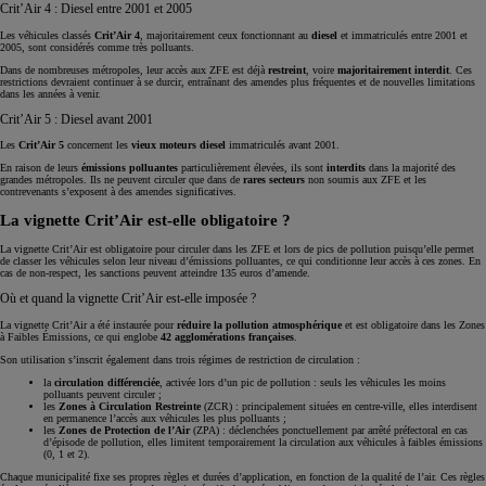
Crit’Air 4 : Diesel entre 2001 et 2005
Les véhicules classés
Crit’Air 4
, majoritairement ceux fonctionnant au
diesel
et immatriculés entre 2001 et
2005, sont considérés comme très polluants.
Dans de nombreuses métropoles, leur accès aux ZFE est déjà
restreint
, voire
majoritairement interdit
. Ces
restrictions devraient continuer à se durcir, entraînant des amendes plus fréquentes et de nouvelles limitations
dans les années à venir.
Crit’Air 5 : Diesel avant 2001
Les
Crit’Air 5
concernent les
vieux moteurs diesel
immatriculés avant 2001.
En raison de leurs
émissions polluantes
particulièrement élevées, ils sont
interdits
dans la majorité des
grandes métropoles. Ils ne peuvent circuler que dans de
rares secteurs
non soumis aux ZFE et les
contrevenants s’exposent à des amendes significatives.
La vignette Crit’Air est-elle obligatoire ?
La vignette Crit’Air est obligatoire pour circuler dans les ZFE et lors de pics de pollution puisqu’elle permet
de classer les véhicules selon leur niveau d’émissions polluantes, ce qui conditionne leur accès à ces zones. En
cas de non-respect, les sanctions peuvent atteindre 135 euros d’amende.
Où et quand la vignette Crit’Air est-elle imposée ?
La vignette Crit’Air a été instaurée pour
réduire la pollution atmosphérique
et est obligatoire dans les Zones
à Faibles Émissions, ce qui englobe
42 agglomérations
françaises
.
Son utilisation s’inscrit également dans trois régimes de restriction de circulation :
la
circulation différenciée
, activée lors d’un pic de pollution : seuls les véhicules les moins
polluants peuvent circuler ;
les
Zones à Circulation Restreinte
(ZCR) : principalement situées en centre-ville, elles interdisent
en permanence l’accès aux véhicules les plus polluants ;
les
Zones de Protection de l’Air
(ZPA) : déclenchées ponctuellement par arrêté préfectoral en cas
d’épisode de pollution, elles limitent temporairement la circulation aux véhicules à faibles émissions
(0, 1 et 2).
Chaque municipalité fixe ses propres règles et durées d’application, en fonction de la qualité de l’air. Ces règles