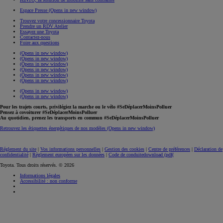
Espace Presse
(Opens in new window)
Trouvez votre concessionnaire Toyota
Prendre un RDV Atelier
Essayez une Toyota
Contactez-nous
Foire aux questions
(Opens in new window)
(Opens in new window)
(Opens in new window)
(Opens in new window)
(Opens in new window)
(Opens in new window)
(Opens in new window)
(Opens in new window)
Pour les trajets courts, privilégiez la marche ou le vélo #SeDéplacerMoinsPolluer
Pensez à covoiturer #SeDéplacerMoinsPolluer
Au quotidien, prenez les transports en commun #SeDéplacerMoinsPolluer
Retrouvez les étiquettes énergétiques de nos modèles
(Opens in new window)
Réglement du site
|
Vos informations personnelles
|
Gestion des cookies
|
Centre de préférences
|
Déclaration de
confidentialité
|
Règlement européen sur les données
|
Code de conduite
download (pdf(
Toyota. Tous droits réservés. © 2026
Informations légales
Accessibilité : non conforme