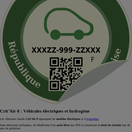
Crit’Air 0 : Véhicules électriques et hydrogène
Les véhicules classés
Crit’Air 0
regroupent les
modèles électriques
et à
hydrogène
.
Sans émissions polluantes, ils bénéficient d’un
accès libre
aux ZFE et conservent le
droit de circuler
lors de
pics de pollution.