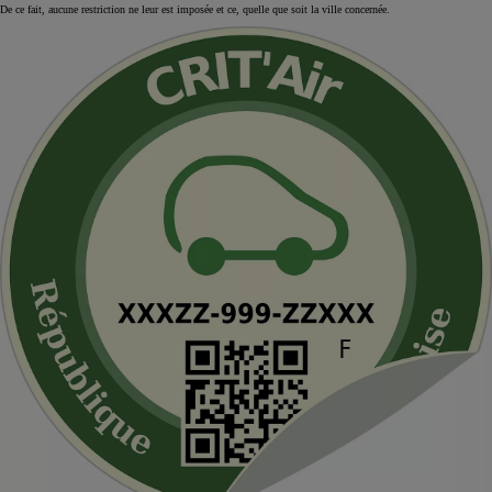
De ce fait, aucune restriction ne leur est imposée et ce, quelle que soit la ville concernée.