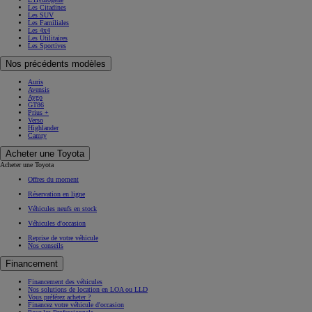
Les Citadines
Les SUV
Les Familiales
Les 4x4
Les Utilitaires
Les Sportives
Nos précédents modèles
Auris
Avensis
Aygo
GT86
Prius +
Verso
Highlander
Camry
Acheter une Toyota
Acheter une Toyota
Offres du moment
Réservation en ligne
Véhicules neufs en stock
Véhicules d'occasion
Reprise de votre véhicule
Nos conseils
Financement
Financement des véhicules
Nos solutions de location en LOA ou LLD
Vous préférez acheter ?
Financez votre véhicule d'occasion