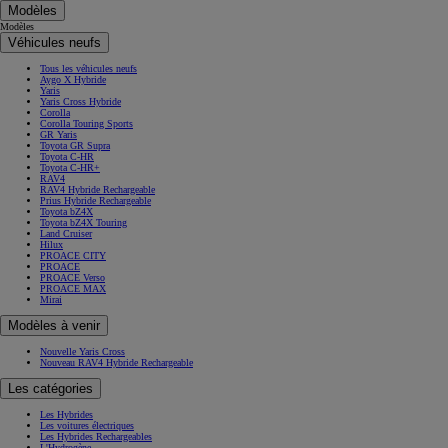
Modèles
Modèles
Véhicules neufs
Tous les véhicules neufs
Aygo X Hybride
Yaris
Yaris Cross Hybride
Corolla
Corolla Touring Sports
GR Yaris
Toyota GR Supra
Toyota C-HR
Toyota C-HR+
RAV4
RAV4 Hybride Rechargeable
Prius Hybride Rechargeable
Toyota bZ4X
Toyota bZ4X Touring
Land Cruiser
Hilux
PROACE CITY
PROACE
PROACE Verso
PROACE MAX
Mirai
Modèles à venir
Nouvelle Yaris Cross
Nouveau RAV4 Hybride Rechargeable
Les catégories
Les Hybrides
Les voitures électriques
Les Hybrides Rechargeables
L'Hydrogène