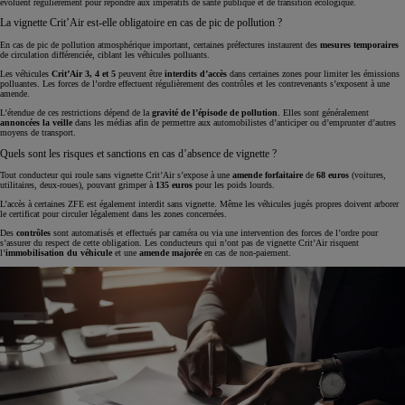
évoluent régulièrement pour répondre aux impératifs de santé publique et de transition écologique.
La vignette Crit’Air est-elle obligatoire en cas de pic de pollution ?
En cas de pic de pollution atmosphérique important, certaines préfectures instaurent des
mesures temporaires
de circulation différenciée, ciblant les véhicules polluants.
Les véhicules
Crit’Air 3, 4 et 5
peuvent être
interdits d’accès
dans certaines zones pour limiter les émissions
polluantes. Les forces de l’ordre effectuent régulièrement des contrôles et les contrevenants s’exposent à une
amende.
L’étendue de ces restrictions dépend de la
gravité de l’épisode de pollution
. Elles sont généralement
annoncées la veille
dans les médias afin de permettre aux automobilistes d’anticiper ou d’emprunter d’autres
moyens de transport.
Quels sont les risques et sanctions en cas d’absence de vignette ?
Tout conducteur qui roule sans vignette Crit’Air s’expose à une
amende forfaitaire
de
68 euros
(voitures,
utilitaires, deux-roues), pouvant grimper à
135 euros
pour les poids lourds.
L’accès à certaines ZFE est également interdit sans vignette. Même les véhicules jugés propres doivent arborer
le certificat pour circuler légalement dans les zones concernées.
Des
contrôles
sont automatisés et effectués par caméra ou via une intervention des forces de l’ordre pour
s’assurer du respect de cette obligation. Les conducteurs qui n’ont pas de vignette Crit’Air risquent
l’
immobilisation du véhicule
et une
amende
majorée
en cas de non-paiement.