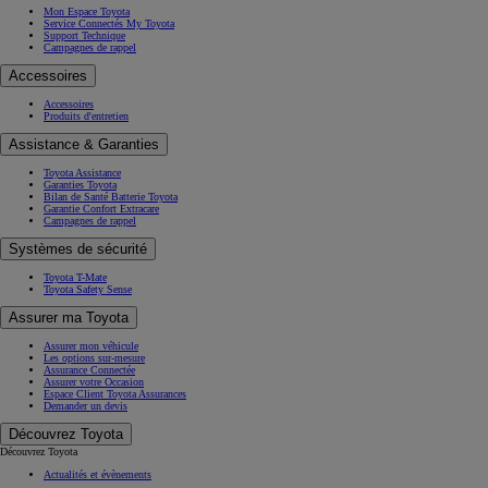
Mon Espace Toyota
Service Connectés My Toyota
Support Technique
Campagnes de rappel
Accessoires
Accessoires
Produits d'entretien
Assistance & Garanties
Toyota Assistance
Garanties Toyota
Bilan de Santé Batterie Toyota
Garantie Confort Extracare
Campagnes de rappel
Systèmes de sécurité
Toyota T-Mate
Toyota Safety Sense
Assurer ma Toyota
Assurer mon véhicule
Les options sur-mesure
Assurance Connectée
Assurer votre Occasion
Espace Client Toyota Assurances
Demander un devis
Découvrez Toyota
Découvrez Toyota
Actualités et évènements