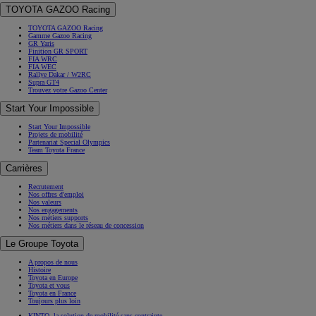
TOYOTA GAZOO Racing
TOYOTA GAZOO Racing
Gamme Gazoo Racing
GR Yaris
Finition GR SPORT
FIA WRC
FIA WEC
Rallye Dakar / W2RC
Supra GT4
Trouvez votre Gazoo Center
Start Your Impossible
Start Your Impossible
Projets de mobilité
Partenariat Special Olympics
Team Toyota France
Carrières
Recrutement
Nos offres d'emploi
Nos valeurs
Nos engagements
Nos métiers supports
Nos métiers dans le réseau de concession
Le Groupe Toyota
A propos de nous
Histoire
Toyota en Europe
Toyota et vous
Toyota en France
Toujours plus loin
KINTO, la solution de mobilité sans contrainte