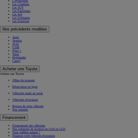
L'Hydrogène
Les Citadines
Les SUV
Les Familiales
Les 4x4
Les Utilitaires
Les Sportives
Nos précédents modèles
Auris
Avensis
Aygo
GT86
Prius +
Verso
Highlander
Camry
Acheter une Toyota
Acheter une Toyota
Offres du moment
Réservation en ligne
Véhicules neufs en stock
Véhicules d'occasion
Reprise de votre véhicule
Nos conseils
Financement
Financement des véhicules
Nos solutions de location en LOA ou LLD
Vous préférez acheter ?
Financez votre véhicule d'occasion