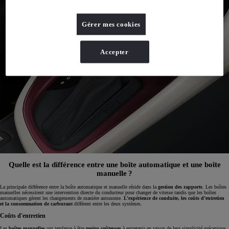
Gérer mes cookies
Accepter
Quelle est la différence entre une boîte automatique et une boîte
manuelle ?
La principale différence entre la boîte automatique et manuelle réside dans la
gestion des rapports
. Les boîtes
manuelles nécessitent une intervention directe du conducteur pour changer de vitesse tandis que les boîtes
automatiques gèrent les changements de manière autonome.
L’expérience de conduite, les coûts d’entretien
et la consommation de carburant
diffèrent entre les deux systèmes.
Coûts d'entretien
Les
boîtes manuelles
ont tendance à être
moins coûteuses
à entretenir en raison de leur simplicité mécanique.