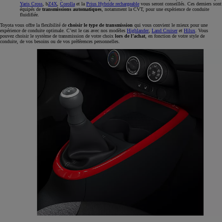
Yaris Cross
, b
Z4X
,
Corolla
et la
Prius Hybride rechargeable
vous seront conseillés. Ces derniers sont
équipés de
transmissions automatiques
, notamment la CVT, pour une expérience de conduite
fluidifiée.
Toyota vous offre la flexibilité de
choisir le type de transmission
qui vous convient le mieux pour une
expérience de conduite optimale. C’est le cas avec nos modèles
Highlander
,
Land Cruiser
et
Hilux
. Vous
pouvez choisir le système de transmission de votre choix
lors de l’achat
, en fonction de votre style de
conduite, de vos besoins ou de vos préférences personnelles.