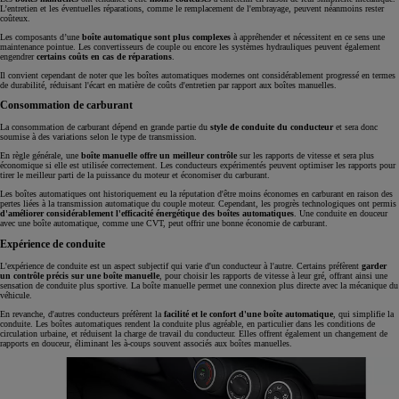
L’entretien et les éventuelles réparations, comme le remplacement de l'embrayage, peuvent néanmoins rester
coûteux.
Les composants d’une
boîte automatique sont plus complexes
à appréhender et nécessitent en ce sens une
maintenance pointue. Les convertisseurs de couple ou encore les systèmes hydrauliques peuvent également
engendrer
certains coûts en cas de réparations
.
Il convient cependant de noter que les boîtes automatiques modernes ont considérablement progressé en termes
de durabilité, réduisant l'écart en matière de coûts d'entretien par rapport aux boîtes manuelles.
Consommation de carburant
La consommation de carburant dépend en grande partie du
style de conduite du conducteur
et sera donc
soumise à des variations selon le type de transmission.
En règle générale, une
boîte manuelle offre un meilleur contrôle
sur les rapports de vitesse et sera plus
économique si elle est utilisée correctement. Les conducteurs expérimentés peuvent optimiser les rapports pour
tirer le meilleur parti de la puissance du moteur et économiser du carburant.
Les boîtes automatiques ont historiquement eu la réputation d'être moins économes en carburant en raison des
pertes liées à la transmission automatique du couple moteur. Cependant, les progrès technologiques ont permis
d'améliorer considérablement l'efficacité énergétique des boîtes automatiques
. Une conduite en douceur
avec une boîte automatique, comme une CVT, peut offrir une bonne économie de carburant.
Expérience de conduite
L'expérience de conduite est un aspect subjectif qui varie d'un conducteur à l'autre. Certains préfèrent
garder
un contrôle précis sur une boîte manuelle
, pour choisir les rapports de vitesse à leur gré, offrant ainsi une
sensation de conduite plus sportive. La boîte manuelle permet une connexion plus directe avec la mécanique du
véhicule.
En revanche, d'autres conducteurs préfèrent la
facilité et le confort d'une boîte automatique
, qui simplifie la
conduite. Les boîtes automatiques rendent la conduite plus agréable, en particulier dans les conditions de
circulation urbaine, et réduisent la charge de travail du conducteur. Elles offrent également un changement de
rapports en douceur, éliminant les à-coups souvent associés aux boîtes manuelles.