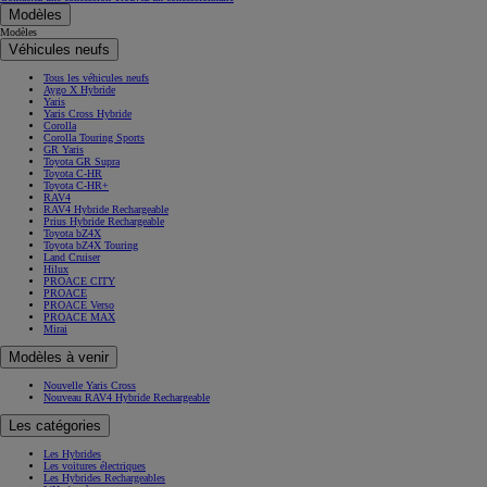
Modèles
Modèles
Véhicules neufs
Tous les véhicules neufs
Aygo X Hybride
Yaris
Yaris Cross Hybride
Corolla
Corolla Touring Sports
GR Yaris
Toyota GR Supra
Toyota C-HR
Toyota C-HR+
RAV4
RAV4 Hybride Rechargeable
Prius Hybride Rechargeable
Toyota bZ4X
Toyota bZ4X Touring
Land Cruiser
Hilux
PROACE CITY
PROACE
PROACE Verso
PROACE MAX
Mirai
Modèles à venir
Nouvelle Yaris Cross
Nouveau RAV4 Hybride Rechargeable
Les catégories
Les Hybrides
Les voitures électriques
Les Hybrides Rechargeables