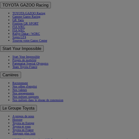
TOYOTA GAZOO Racing
TOYOTA GAZOO Racing
Gamme Gazoo Racing
GR Yaris
Finition GR SPORT
FIA WRC
FIA WEC
Rallye Dakar / W2RC
Supra GT4
Trouvez votre Gazoo Center
Start Your Impossible
Start Your Impossible
Projets de mobilité
Partenariat Special Olympics
Team Toyota France
Carrières
Recrutement
Nos offres d'emploi
Nos valeurs
Nos engagements
Nos métiers supports
Nos métiers dans le réseau de concession
Le Groupe Toyota
A propos de nous
Histoire
Toyota en Europe
Toyota et vous
Toyota en France
Toujours plus loin