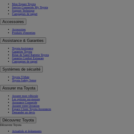
Mon Espace Toyota
Service Connectés My Toyota
Support Technique
Campagnes de rappel
Accessoires
Accessoires
Produits d'entretien
Assistance & Garanties
Toyota Assistance
Garanties Toyota
Bilan de Santé Batterie Toyota
Garantie Confort Extracare
Campagnes de rappel
Systèmes de sécurité
Toyota T-Mate
Toyota Safety Sense
Assurer ma Toyota
Assurer mon véhicule
Les options sur-mesure
Assurance Connectée
Assurer votre Occasion
Espace Client Toyota Assurances
Demander un devis
Découvrez Toyota
Découvrez Toyota
Actualités et évènements