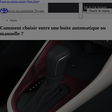
Passer au contenu suivant
(Press Enter)
...
DEALER NAME
Ouvrir le menu
Trouvez un partenaire Toyota
Véhicules neufs
Nos conseils
Toyota
Comment choisir entre une boite automatique ou
manuelle ?