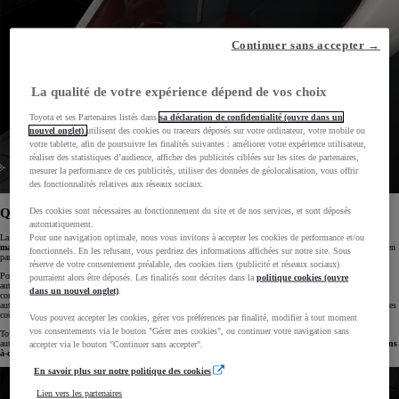
Continuer sans accepter →
La qualité de votre expérience dépend de vos choix
Toyota et ses Partenaires listés dans
sa déclaration de confidentialité (ouvre dans un
nouvel onglet)
utilisent des cookies ou traceurs déposés sur votre ordinateur, votre mobile ou
votre tablette, afin de poursuivre les finalités suivantes : améliorer votre expérience utilisateur,
réaliser des statistiques d’audience, afficher des publicités ciblées sur les sites de partenaires,
mesurer la performance de ces publicités, utiliser des données de géolocalisation, vous offrir
des fonctionnalités relatives aux réseaux sociaux.
Des cookies sont nécessaires au fonctionnement du site et de nos services, et sont déposés
Qu’est-ce qu’une boîte automatique ?
automatiquement.
La boîte de vitesses automatique est un système de transmission qui
gère les changements de rapports de
Pour une navigation optimale, nous vous invitons à accepter les cookies de performance et/ou
manière automatique
, sans intervention manuelle du conducteur. Ce système vise à simplifier la conduite, en
fonctionnels. En les refusant, vous perdriez des informations affichées sur notre site. Sous
particulier dans des conditions de circulation urbaine ou en cas d'embouteillage.
réserve de votre consentement préalable, des cookies tiers (publicité et réseaux sociaux)
Pour les conducteurs, la commodité apparaît comme l'un des principaux avantages qu’apporte une boîte
pourraient alors être déposés. Les finalités sont décrites dans la
politique cookies (ouvre
automatique. Elle élimine la nécessité de passer manuellement les vitesses, ce qui la rend idéale pour les
dans un nouvel onglet)
.
conducteurs recherchant une
expérience de conduite plus simple et sans effort
. De plus, les boîtes
automatiques modernes ont fait d'énormes progrès en termes de durabilité, réduisant ainsi considérablement les
coûts d'entretien.
Vous pouvez accepter les cookies, gérer vos préférences par finalité, modifier à tout moment
vos consentements via le bouton "Gérer mes cookies", ou continuer votre navigation sans
Toyota propose des modèles tels que la
Yaris
, le
C-HR
, la
Corolla
ou le
RAV4
équipés de transmissions
automatiques, y compris la CVT ou transmission à variation continue, qui offrent une
conduite fluide et sans
accepter via le bouton "Continuer sans accepter".
à-coups
.
En savoir plus sur notre politique des cookies
Lien vers les partenaires