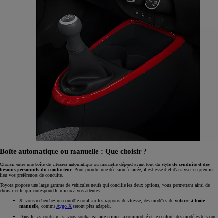
Boîte automatique ou manuelle : Que choisir ?
Choisir entre une boîte de vitesses automatique ou manuelle dépend avant tout du
style de conduite et des
besoins personnels du conducteur
. Pour prendre une décision éclairée, il est essentiel d'analyser en premier
lieu vos préférences de conduite.
Toyota propose une large gamme de véhicules neufs qui concilie les deux options, vous permettant ainsi de
choisir celle qui correspond le mieux à vos attentes :
Si vous recherchez un contrôle total sur les rapports de vitesse, des modèles de
voiture à boîte
manuelle
, comme
Aygo X
seront plus adaptés.
Dans le cas contraire, si vous souhaitez faire primer la commodité et le confort, des modèles tels que