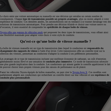
Le choix entre une voiture automatique ou manuelle est une décision qui entraîne un certain nombre de
conséquences. Chaque
type de transmission possède ses propres avantages
, plus ou moins adaptés à votre
expérience de conduite. Ces dernières années, les automobilistes ont eu tendance à se tourner davantage vers des
solutions de transmission automatiques. Pour prendre une décision éclairée et choisir une voiture neuve ou
d’occasion, il reste essentiel de comprendre les
spécificités de chaque boîte de vitesses
.
Toyota offre une gamme de véhicules neufs
qui proposent les deux types de transmissions, vous offrant ainsi
une flexibilité maximale pour adapter votre choix à votre style de conduite.
Qu’est-ce qu’une boîte de vitesse manuelle ?
La boîte de vitesses manuelle est un type de transmission dans lequel le conducteur est
responsable du
changement des rapports de vitesse
à l'aide d'un levier. Cette transmission offre un contrôle total sur la
sélection des vitesses, permettant au conducteur d'adapter la conduite à ses préférences personnelles.
Les avantages de ce type de transmission incluent une meilleure économie de carburant, un coût d'entretien
généralement moins élevé et une sensation de
conduite plus immersive
. Ce mode de transmission nécessite
une plus grande implication dans la conduite. Les conducteurs qui aiment garder le contrôle apprécieront le fait
de pouvoir choisir leurs propres vitesses pour des raisons de performance ou de plaisir.
Parmi les véhicules Toyota équipés de boîtes manuelles, on peut citer la
Toyota Aygo X
. Ces modèles sont
parfaitement adaptés aux conducteurs qui recherchent un contrôle direct sur leur véhicule et une
expérience de
conduite plus personnalisée
.