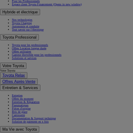
Pour les Professionnels
Espace client Toyota Financement
(Opens in new window)
Hybride et électrique
Nos technologies
Toyota Charging
Autonomie et conduite
Tout savoir sur l’électrique
Toyota Professional
Toyota pour les professionnels
Offres Location longue durée
Offres utilitaires
Gamme électrifiée pour les professionnels
Solutions et services
Votre Toyota
Votre Toyota
Toyota Relax
Offres Après-Vente
Entretien & Services
Entretien
Offres du moment
Entretien & Réparation
Pneumatiques
Pièces d'origine
Bris de glace
Carrosserie
Documentation & Support technique
Solution de paiement en x fois
Ma Vie avec Toyota