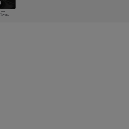
 vos
 Toyota.