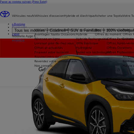
Passer au contenu suivant
(Press Enter)
...
Véhicules neufs
Véhicules d'occasion
Hybride et électrique
Acheter une Toyota
Votre T
Toyota
e-Boutique
Commandes
Nos voitures d'occasion
Toutes les motorisations
Reprise de votre voiture
Toyota 
Tous les modèles
Citadines
SUV & Familiales
100% électriqu
Historique de commande
Avantages Toyota Occasions
Hybride
Offres du moment
Offres 
Panier
Nouvelle Aygo X
Réservez en ligne
Hybride Rechargeable
Offres Particuliers
Entrete
HYBRIDE
Livraison près de chez vous
100% Électrique
Offres Après-vente
Offres et actualités
Hydrogène
Offres Occasions
Financez votre occasion
Toutes nos technologies
Offres Professionn
Assurez votre occasion
Accesso
Revendez votre véhicule cash
Boutiqu
Nos conseils
Ma vie 
Gérez le système multimédia de v
cartes de nav
Tout
Applis
Cartes