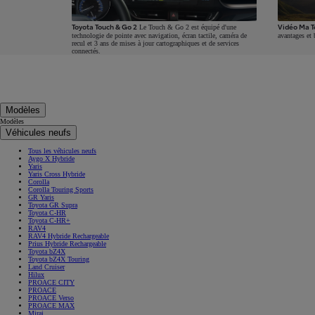
À partir de 19 700 €
Toyota Touch & Go 2
Vidéo Ma T
Le Touch & Go 2 est équipé d'une
technologie de pointe avec navigation, écran tactile, caméra de
avantages et 
Nouvelle Yaris Cross
recul et 3 ans de mises à jour cartographiques et de services
connectés.
HYBRIDE
Disponible prochainement
Modèles
Modèles
Véhicules neufs
Tous les véhicules neufs
Aygo X Hybride
Yaris
Yaris Cross Hybride
Corolla
Corolla Touring Sports
GR Yaris
Toyota GR Supra
Toyota C-HR
Toyota C-HR+
RAV4
RAV4 Hybride Rechargeable
Prius Hybride Rechargeable
Toyota bZ4X
Toyota bZ4X Touring
Land Cruiser
Hilux
PROACE CITY
PROACE
PROACE Verso
PROACE MAX
Mirai