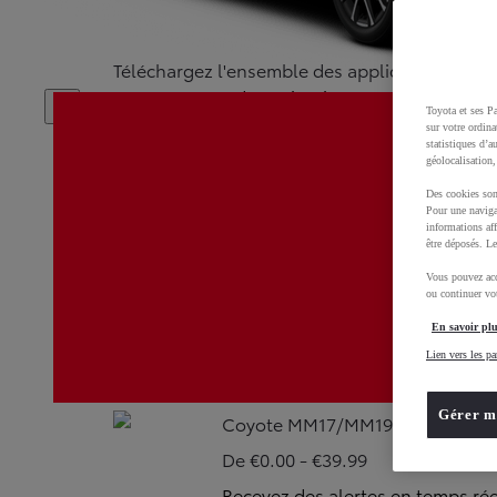
Téléchargez l'ensemble des applications, cart
autre système de navigation que Toyota Touc
Toyota et ses Pa
sur votre ordina
statistiques d’a
géolocalisation,
Des cookies son
Pour une naviga
informations aff
être déposés. Le
eStore
Vous pouvez acc
ou continuer vot
Gratuit
En savoir plu
Actuallisez votre Touch & Go 2 et
Lien vers les pa
connectés Toyota
Gérer m
Coyote MM17/MM19
De €0.00 - €39.99
Recevez des alertes en temps réel