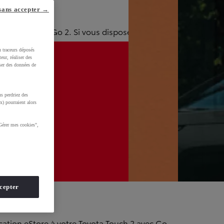
sans accepter →
yota Touch & Go 2. Si vous disposez d'un
ota-mapupdates.eu
u traceurs déposés
eur, réaliser des
iser des données de
s perdriez des
x) pourraient alors
otre carte
Gérer mes cookies",
 / suppression de pays sur Toyota Touch & Go
cepter
ication eStore à votre Toyota Touch 2 avec Go