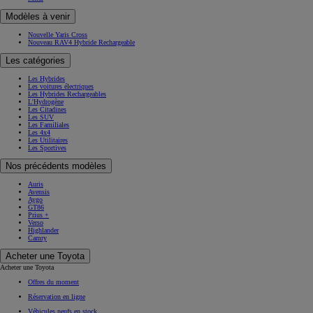
Modèles à venir
Nouvelle Yaris Cross
Nouveau RAV4 Hybride Rechargeable
Les catégories
Les Hybrides
Les voitures électriques
Les Hybrides Rechargeables
L'Hydrogène
Les Citadines
Les SUV
Les Familiales
Les 4x4
Les Utilitaires
Les Sportives
Nos précédents modèles
Auris
Avensis
Aygo
GT86
Prius +
Verso
Highlander
Camry
Acheter une Toyota
Acheter une Toyota
Offres du moment
Réservation en ligne
Véhicules neufs en stock