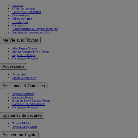
Entretien
Offres du moment
Entretien & Réparation
Pneumatiques
Pièces d'origine
Bris de glace
Carrosserie
Documentation & Support technique
Solution de paiement en x fois
Ma Vie avec Toyota
Mon Espace Toyota
Service Connectés My Toyota
Support Technique
Campagnes de rappel
Accessoires
TOYOTA C-HR
Accessoires
Produits d'entretien
HYBRIDE OU HYBRIDE RECHARGEABLE
Disponible rapidement
Assistance & Garanties
Toyota Assistance
Garanties Toyota
Bilan de Santé Batterie Toyota
Garantie Confort Extracare
Campagnes de rappel
Systèmes de sécurité
Toyota T-Mate
Toyota Safety Sense
Assurer ma Toyota