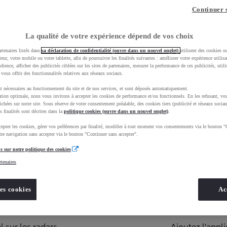
Continuer 
es et Services connectés
pour votre système multimédia To
La qualité de votre expérience dépend de vos choix
h & Go 2, téléchargez la dernière mise à jour sur www.toy
rtenaires listés dans
sa déclaration de confidentialité (ouvre dans un nouvel onglet)
utilisent des cookies o
teur, votre mobile ou votre tablette, afin de poursuivre les finalités suivantes : améliorer votre expérience utilisat
udience, afficher des publicités ciblées sur les sites de partenaires, mesurer la performance de ces publicités, util
 vous offrir des fonctionnalités relatives aux réseaux sociaux.
t nécessaires au fonctionnement du site et de nos services, et sont déposés automatiquement.
tion optimale, nous vous invitons à accepter les cookies de performance et/ou fonctionnels. En les refusant, vou
ichées sur notre site. Sous réserve de votre consentement préalable, des cookies tiers (publicité et réseaux sociau
s finalités sont décrites dans la
politique cookies (ouvre dans un nouvel onglet)
.
Reconfigurez v
epter les cookies, gérer vos préférences par finalité, modifier à tout moment vos consentements via le bouton "
re navigation sans accepter via le bouton "Continuer sans accepter".
Gratuit
s sur notre politique des cookies
 bénéficiez des services
Permet l'ajout
rtenaires
2.
es cookies
Ac
eStore
Gratuit
 sur les radars.
Ajoutez l'appl