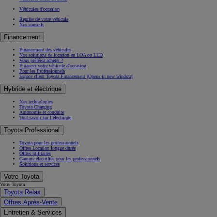
Véhicules d'occasion
Reprise de votre véhicule
Nos conseils
Financement
Financement des véhicules
Nos solutions de location en LOA ou LLD
Vous préférez acheter ?
Financez votre véhicule d'occasion
Pour les Professionnels
Espace client Toyota Financement
(Opens in new window)
Hybride et électrique
Nos technologies
Toyota Charging
Autonomie et conduite
Tout savoir sur l’électrique
Toyota Professional
Toyota pour les professionnels
Offres Location longue durée
Offres utilitaires
Gamme électrifiée pour les professionnels
Solutions et services
Votre Toyota
Votre Toyota
Toyota Relax
Offres Après-Vente
Entretien & Services