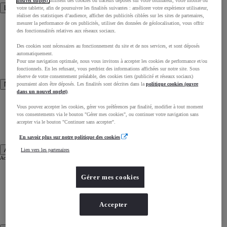
nouvel onglet)
utilisent des cookies ou traceurs déposés sur votre ordinateur, votre mobile ou
Les catégories
votre tablette, afin de poursuivre les finalités suivantes : améliorer votre expérience utilisateur,
réaliser des statistiques d’audience, afficher des publicités ciblées sur les sites de partenaires,
Les Hybrides
mesurer la performance de ces publicités, utiliser des données de géolocalisation, vous offrir
Les voitures électriques
des fonctionnalités relatives aux réseaux sociaux.
Les Hybrides Rechargeables
L'Hydrogène
Les Citadines
Des cookies sont nécessaires au fonctionnement du site et de nos services, et sont déposés
Les SUV
automatiquement.
Les Familiales
Les 4x4
Pour une navigation optimale, nous vous invitons à accepter les cookies de performance et/ou
Les Utilitaires
fonctionnels. En les refusant, vous perdriez des informations affichées sur notre site. Sous
Les Sportives
réserve de votre consentement préalable, des cookies tiers (publicité et réseaux sociaux)
Nos précédents modèles
pourraient alors être déposés. Les finalités sont décrites dans la
politique cookies (ouvre
dans un nouvel onglet)
.
Auris
Avensis
Vous pouvez accepter les cookies, gérer vos préférences par finalité, modifier à tout moment
Aygo
vos consentements via le bouton "Gérer mes cookies", ou continuer votre navigation sans
GT86
Prius +
accepter via le bouton "Continuer sans accepter".
Verso
Highlander
Camry
En savoir plus sur notre politique des cookies
Acheter une Toyota
Lien vers les partenaires
Acheter une Toyota
Offres du moment
Gérer mes cookies
Réservation en ligne
Véhicules neufs en stock
Véhicules d'occasion
Accepter
Reprise de votre véhicule
Nos conseils