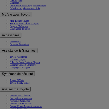
Bris de glace
Carrosserie
Documentation & Support technique
Solution de paiement en x fois
Ma Vie avec Toyota
Mon Espace Toyota
Service Connectés My Toyota
Support Technique
Campagnes de rappel
Accessoires
Accessoires
Produits d'entretien
Assistance & Garanties
Toyota Assistance
Garanties Toyota
Bilan de Santé Batterie Toyota
Garantie Confort Extracare
Campagnes de rappel
Systèmes de sécurité
Toyota T-Mate
Toyota Safety Sense
Assurer ma Toyota
Assurer mon véhicule
Les options sur-mesure
Assurance Connectée
Assurer votre Occasion
Espace Client Toyota Assurances
Demander un devis