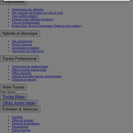
Financement
Financement des véhicules
Nos solutions de location en LOA ou LLD
Vous préférez acheter ?
Financez votre véhicule d'occasion
Pour les Professionnels
Espace client Toyota Financement
(Opens in new window)
Hybride et électrique
Nos technologies
Toyota Charging
Autonomie et conduite
Tout savoir sur l’électrique
Toyota Professional
Toyota pour les professionnels
Offres Location longue durée
Offres utilitaires
Gamme électrifiée pour les professionnels
Solutions et services
Votre Toyota
Votre Toyota
Toyota Relax
Offres Après-Vente
Entretien & Services
Entretien
Offres du moment
Entretien & Réparation
Pneumatiques
Pièces d'origine