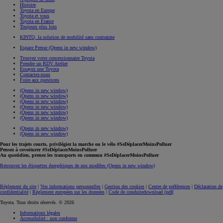
Histoire
Toyota en Europe
Toyota et vous
Toyota en France
Toujours plus loin
KINTO, la solution de mobilité sans contrainte
Espace Presse
(Opens in new window)
Trouvez votre concessionnaire Toyota
Prendre un RDV Atelier
Essayez une Toyota
Contactez-nous
Foire aux questions
(Opens in new window)
(Opens in new window)
(Opens in new window)
(Opens in new window)
(Opens in new window)
(Opens in new window)
(Opens in new window)
(Opens in new window)
Pour les trajets courts, privilégiez la marche ou le vélo #SeDéplacerMoinsPolluer
Pensez à covoiturer #SeDéplacerMoinsPolluer
Au quotidien, prenez les transports en commun #SeDéplacerMoinsPolluer
Retrouvez les étiquettes énergétiques de nos modèles
(Opens in new window)
Réglement du site
|
Vos informations personnelles
|
Gestion des cookies
|
Centre de préférences
|
Déclaration de
confidentialité
|
Règlement européen sur les données
|
Code de conduite
download (pdf(
Toyota. Tous droits réservés. © 2026
Informations légales
Accessibilité : non conforme