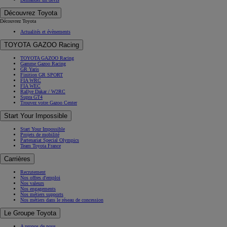
Découvrez Toyota
Découvrez Toyota
Actualités et évènements
TOYOTA GAZOO Racing
TOYOTA GAZOO Racing
Gamme Gazoo Racing
GR Yaris
Finition GR SPORT
FIA WRC
FIA WEC
Rallye Dakar / W2RC
Supra GT4
Trouvez votre Gazoo Center
Start Your Impossible
Start Your Impossible
Projets de mobilité
Partenariat Special Olympics
Team Toyota France
Carrières
Recrutement
Nos offres d'emploi
Nos valeurs
Nos engagements
Nos métiers supports
Nos métiers dans le réseau de concession
Le Groupe Toyota
A propos de nous