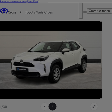
Passer au contenu suivant
(Press Enter)
DEALER NAME
Vous êtes ici
:
Ouvrir le menu
Trouvez un partenaire Toyota
Yaris Cross
Toyota Yaris Cross
1/30