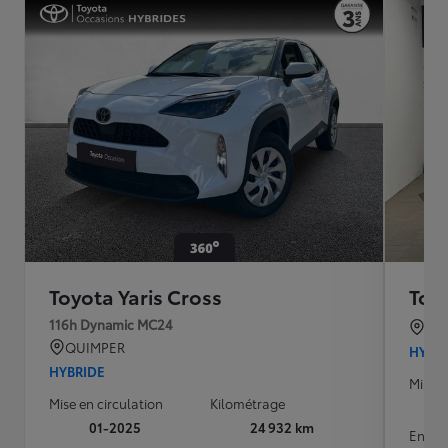
Toyota Yaris Cross
Toyo
116h Dynamic MC24
BO
QUIMPER
HYBR
HYBRIDE
Mise e
Mise en circulation
Kilométrage
01-2025
24 932 km
Energ