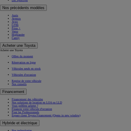
Les Sportives
Nos précédents modèles
Auris
Avensis
Aygo
GT86
Prius +
Verso
Highlander
Camry
Acheter une Toyota
Acheter une Toyota
Offres du moment
Réservation en ligne
Véhicules neufs en stock
Véhicules d'occasion
Reprise de votre véhicule
Nos conseils
Financement
Financement des véhicules
Nos solutions de location en LOA ou LLD
Vous préférez acheter ?
Financez votre véhicule d'occasion
Pour les Professionnels
Espace client Toyota Financement
(Opens in new window)
Hybride et électrique
Nos technologies