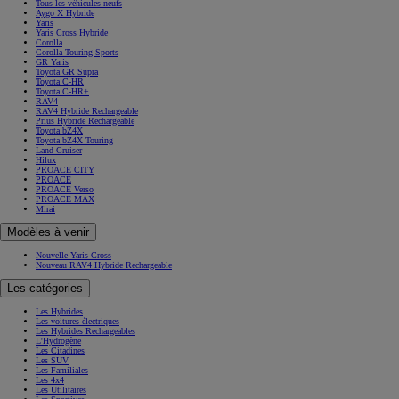
Tous les véhicules neufs
Aygo X Hybride
Yaris
Yaris Cross Hybride
Corolla
Corolla Touring Sports
GR Yaris
Toyota GR Supra
Toyota C-HR
Toyota C-HR+
RAV4
RAV4 Hybride Rechargeable
Prius Hybride Rechargeable
Toyota bZ4X
Toyota bZ4X Touring
Land Cruiser
Hilux
PROACE CITY
PROACE
PROACE Verso
PROACE MAX
Mirai
Modèles à venir
Nouvelle Yaris Cross
Nouveau RAV4 Hybride Rechargeable
Les catégories
Les Hybrides
Les voitures électriques
Les Hybrides Rechargeables
L'Hydrogène
Les Citadines
Les SUV
Les Familiales
Les 4x4
Les Utilitaires