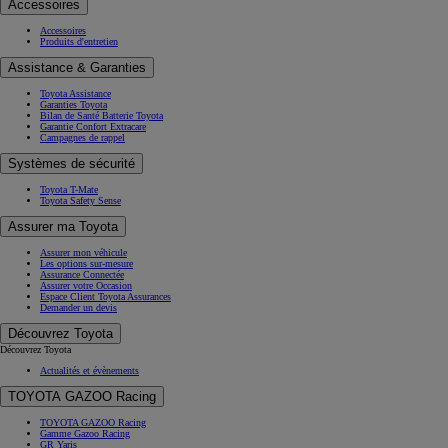
Accessoires
Accessoires
Produits d'entretien
Assistance & Garanties
Toyota Assistance
Garanties Toyota
Bilan de Santé Batterie Toyota
Garantie Confort Extracare
Campagnes de rappel
Systèmes de sécurité
Toyota T-Mate
Toyota Safety Sense
Assurer ma Toyota
Assurer mon véhicule
Les options sur-mesure
Assurance Connectée
Assurer votre Occasion
Espace Client Toyota Assurances
Demander un devis
Découvrez Toyota
Découvrez Toyota
Actualités et évènements
TOYOTA GAZOO Racing
TOYOTA GAZOO Racing
Gamme Gazoo Racing
GR Yaris