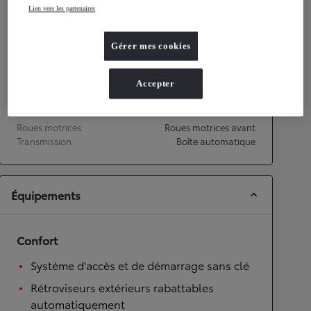
Lien vers les partenaires
Performances
Vitesse maximale
170
km/h
Gérer mes cookies
Accélération 0-100km/h
11,2
secondes
Accepter
Transmission
Roues motrices
Roues motrices avant
Transmission
Boîte automatique
Équipements
Confort
Système d'accès et de démarrage sans clé
Rétroviseurs extérieurs rabattables
automatiquement