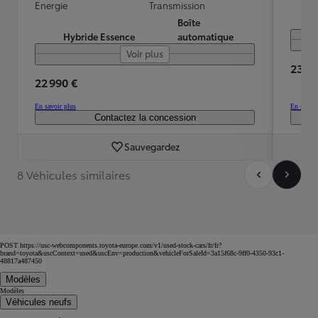
Energie
Transmission
Boîte
Hybride Essence
automatique
Voir plus
23 39
22 990 €
En savoir plus
En savoir
Contactez la concession
Sauvegardez
8 Véhicules similaires
POST https://usc-webcomponents.toyota-europe.com/v1/used-stock-cars/fr/fr?
brand=toyota&uscContext=used&uscEnv=production&vehicleForSaleId=3a15f68c-9ff0-4350-93c1-
48817a487450
Modèles
Modèles
Véhicules neufs