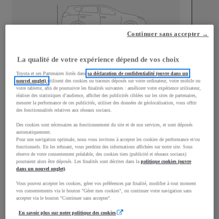
Continuer sans accepter →
Longueur
4 197
mm
La qualité de votre expérience dépend de vos choix
Toyota et ses Partenaires listés dans
sa déclaration de confidentialité (ouvre dans un
nouvel onglet)
utilisent des cookies ou traceurs déposés sur votre ordinateur, votre mobile ou
votre tablette, afin de poursuivre les finalités suivantes : améliorer votre expérience utilisateur,
réaliser des statistiques d’audience, afficher des publicités ciblées sur les sites de partenaires,
mesurer la performance de ces publicités, utiliser des données de géolocalisation, vous offrir
des fonctionnalités relatives aux réseaux sociaux.
Des cookies sont nécessaires au fonctionnement du site et de nos services, et sont déposés
Largeur
1 765
mm
automatiquement.
Pour une navigation optimale, nous vous invitons à accepter les cookies de performance et/ou
fonctionnels. En les refusant, vous perdriez des informations affichées sur notre site. Sous
réserve de votre consentement préalable, des cookies tiers (publicité et réseaux sociaux)
pourraient alors être déposés. Les finalités sont décrites dans la
politique cookies (ouvre
dans un nouvel onglet)
.
Consommation mixte
Vous pouvez accepter les cookies, gérer vos préférences par finalité, modifier à tout moment
vos consentements via le bouton "Gérer mes cookies", ou continuer votre navigation sans
Consommation mixte
4,5
L/100 km
accepter via le bouton "Continuer sans accepter".
Émissions CO2
101
g/km
En savoir plus sur notre politique des cookies