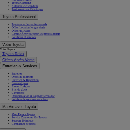
Toyota Charging
Autonomie et conduite
Tout savoir sur l’électrique
Toyota Professional
Toyota pour les professionnels
Offres Location longue durée
Offres utilitaires
Gamme électrifiée pour les professionnels
Solutions et services
Votre Toyota
Votre Toyota
Toyota Relax
Offres Après-Vente
Entretien & Services
Entretien
Offres du moment
Entretien & Réparation
Pneumatiques
Pièces d'origine
Bris de glace
Carrosserie
Documentation & Support technique
Solution de paiement en x fois
Ma Vie avec Toyota
Mon Espace Toyota
Service Connectés My Toyota
Support Technique
Campagnes de rappel