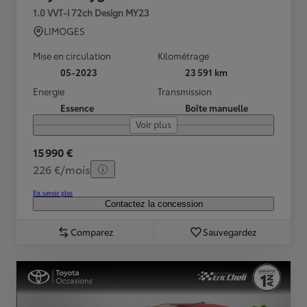
1.0 VVT-i 72ch Design MY23
LIMOGES
Mise en circulation
Kilométrage
05-2023
23 591 km
Energie
Transmission
Essence
Boîte manuelle
Voir plus
15 990 €
226 €/mois
En savoir plus
Contactez la concession
Comparez
Sauvegardez