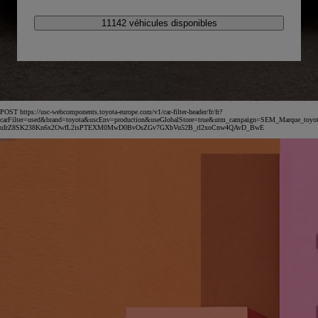
11142 véhicules disponibles
POST https://usc-webcomponents.toyota-europe.com/v1/car-filter-header/fr/fr?
carFilter=used&brand=toyota&uscEnv=production&useGlobalStore=true&utm_campaign=SEM_Marqu
uIrZ8SK238Kn6x2OwfL2isPTEXM0MwD0BvOsZGv7GXbVu52B_rl2xoCnw4QAvD_BwE