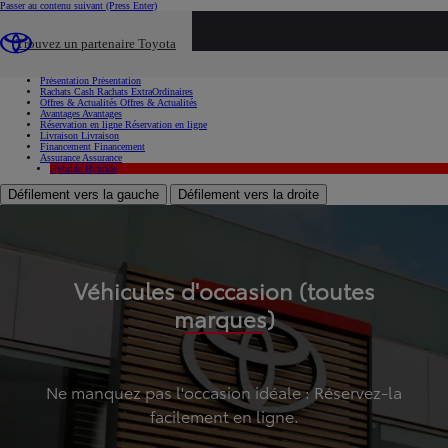
Passer au contenu suivant
(Press Enter)
...
Trouvez un partenaire Toyota
Voiture d'occasion
Présentation
Présentation
Rachats Cash
Rachats ExtraOrdinaires
Offres & Actualités
Offres & Actualités
Avantages
Avantages
Réservation en ligne
Réservation en ligne
Livraison
Livraison
Financement
Financement
Assurance
Assurance
Hybride
Hybride
Défilement vers la gauche
Défilement vers la droite
Véhicules d'occasion (toutes
marques)
Ne manquez pas l'occasion idéale : Réservez-la
facilement en ligne.