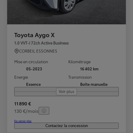
Toyota Aygo X
1.0 VVT-i 72ch Active Business
CORBEIL ESSONNES
Mise en circulation
Kilométrage
05-2023
16 402 km
Energie
Transmission
Essence
Boîte manuelle
Voir plus
11 890 €
130 €/mois
En savoir plus
Contactez la concession