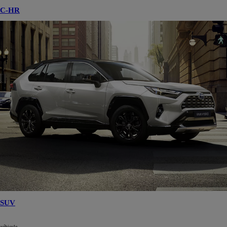
C-HR
SUV