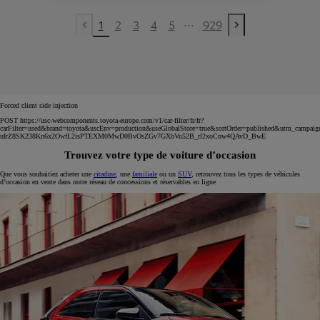
...
1
2
3
4
5
929
Previous page
Next page
Forced client side injection
POST https://usc-webcomponents.toyota-europe.com/v1/car-filter/fr/fr?
carFilter=used&brand=toyota&uscEnv=production&useGlobalStore=true&sortOrder=published&utm
uIrZ8SK238Kn6x2OwfL2isPTEXM0MwD0BvOsZGv7GXbVu52B_rl2xoCnw4QAvD_BwE
Trouvez votre type de voiture d’occasion
Que vous souhaitiez acheter une
citadine
, une
familiale
ou un
SUV
, retrouvez tous les types de véhicules
d’occasion en vente dans notre réseau de concessions et réservables en ligne.