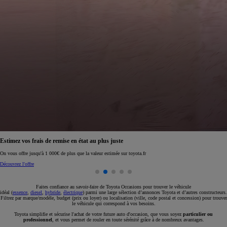
Réservez en ligne votre occasion pour 1€ seulement
Réservez en ligne
Faites confiance au savoir-faire de Toyota Occasions pour trouver le véhicule
idéal (
essence
,
diesel
,
hybride
,
électrique
) parmi une large sélection d’annonces Toyota et d’autres constructeurs.
Filtrez par marque/modèle, budget (prix ou loyer) ou localisation (ville, code postal et concession) pour trouver
le véhicule qui correspond à vos besoins.
Toyota simplifie et sécurise l'achat de votre future auto d'occasion, que vous soyez
particulier ou
professionnel
, et vous permet de rouler en toute sérénité grâce à de nombreux avantages.