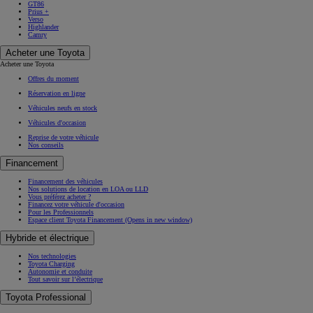
GT86
Prius +
Verso
Highlander
Camry
Acheter une Toyota
Acheter une Toyota
Offres du moment
Réservation en ligne
Véhicules neufs en stock
Véhicules d'occasion
Reprise de votre véhicule
Nos conseils
Financement
Financement des véhicules
Nos solutions de location en LOA ou LLD
Vous préférez acheter ?
Financez votre véhicule d'occasion
Pour les Professionnels
Espace client Toyota Financement
(Opens in new window)
Hybride et électrique
Nos technologies
Toyota Charging
Autonomie et conduite
Tout savoir sur l’électrique
Toyota Professional