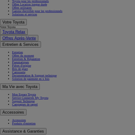
Toyota pour les professionnels
Offres Location longue durée
Offres utilitaires
Gamme électrifiée pour les professionnels
Solutions et services
Votre Toyota
Votre Toyota
Toyota Relax
Offres Après-Vente
Entretien & Services
Entretien
Offres du moment
Entretien & Réparation
Pneumatiques
Pièces d'origine
Bris de glace
Carrosserie
Documentation & Support technique
Solution de paiement en x fois
Ma Vie avec Toyota
Mon Espace Toyota
Service Connectés My Toyota
Support Technique
Campagnes de rappel
Accessoires
Accessoires
Produits d'entretien
Assistance & Garanties