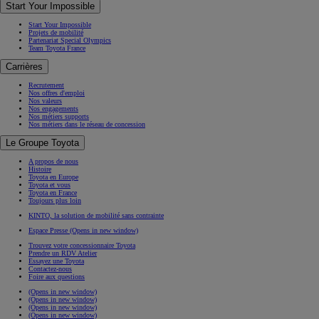
Start Your Impossible
Start Your Impossible
Projets de mobilité
Partenariat Special Olympics
Team Toyota France
Carrières
Recrutement
Nos offres d'emploi
Nos valeurs
Nos engagements
Nos métiers supports
Nos métiers dans le réseau de concession
Le Groupe Toyota
A propos de nous
Histoire
Toyota en Europe
Toyota et vous
Toyota en France
Toujours plus loin
KINTO, la solution de mobilité sans contrainte
Espace Presse
(Opens in new window)
Trouvez votre concessionnaire Toyota
Prendre un RDV Atelier
Essayez une Toyota
Contactez-nous
Foire aux questions
(Opens in new window)
(Opens in new window)
(Opens in new window)
(Opens in new window)