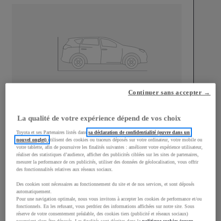
Longueur
4 197
mm
Continuer sans accepter →
La qualité de votre expérience dépend de vos choix
Toyota et ses Partenaires listés dans
sa déclaration de confidentialité (ouvre dans un
nouvel onglet)
utilisent des cookies ou traceurs déposés sur votre ordinateur, votre mobile ou
votre tablette, afin de poursuivre les finalités suivantes : améliorer votre expérience utilisateur,
réaliser des statistiques d’audience, afficher des publicités ciblées sur les sites de partenaires,
Largeur
1 765
mm
mesurer la performance de ces publicités, utiliser des données de géolocalisation, vous offrir
des fonctionnalités relatives aux réseaux sociaux.
Des cookies sont nécessaires au fonctionnement du site et de nos services, et sont déposés
automatiquement.
Pour une navigation optimale, nous vous invitons à accepter les cookies de performance et/ou
fonctionnels. En les refusant, vous perdriez des informations affichées sur notre site. Sous
Consommation mixte
réserve de votre consentement préalable, des cookies tiers (publicité et réseaux sociaux)
pourraient alors être déposés. Les finalités sont décrites dans la
politique cookies (ouvre