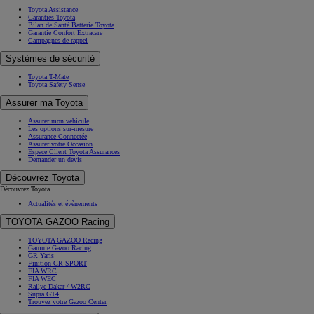
Toyota Assistance
Garanties Toyota
Bilan de Santé Batterie Toyota
Garantie Confort Extracare
Campagnes de rappel
Systèmes de sécurité
Toyota T-Mate
Toyota Safety Sense
Assurer ma Toyota
Assurer mon véhicule
Les options sur-mesure
Assurance Connectée
Assurer votre Occasion
Espace Client Toyota Assurances
Demander un devis
Découvrez Toyota
Découvrez Toyota
Actualités et évènements
TOYOTA GAZOO Racing
TOYOTA GAZOO Racing
Gamme Gazoo Racing
GR Yaris
Finition GR SPORT
FIA WRC
FIA WEC
Rallye Dakar / W2RC
Supra GT4
Trouvez votre Gazoo Center