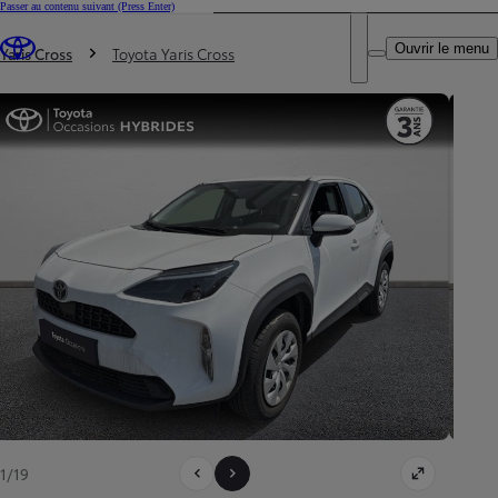
Passer au contenu suivant
(Press Enter)
DEALER NAME
Vous êtes ici
:
Ouvrir le menu
Trouvez un partenaire Toyota
Yaris Cross
Toyota Yaris Cross
1/19