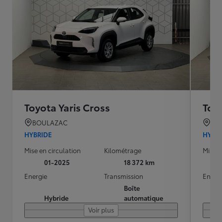
Toyota Yaris Cross
Toyo
BOULAZAC
BO
HYBRIDE
HYBR
Mise en circulation
Kilométrage
Mise e
01-2025
18 372 km
Energie
Transmission
Energ
Boîte
Hybride
automatique
Voir plus