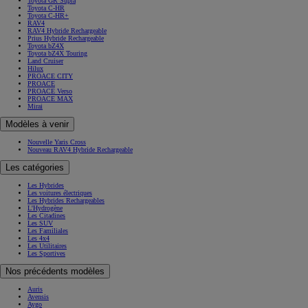
Toyota GR Supra
Toyota C-HR
Toyota C-HR+
RAV4
RAV4 Hybride Rechargeable
Prius Hybride Rechargeable
Toyota bZ4X
Toyota bZ4X Touring
Land Cruiser
Hilux
PROACE CITY
PROACE
PROACE Verso
PROACE MAX
Mirai
Modèles à venir
Nouvelle Yaris Cross
Nouveau RAV4 Hybride Rechargeable
Les catégories
Les Hybrides
Les voitures électriques
Les Hybrides Rechargeables
L'Hydrogène
Les Citadines
Les SUV
Les Familiales
Les 4x4
Les Utilitaires
Les Sportives
Nos précédents modèles
Auris
Avensis
Aygo