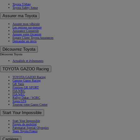
Toyota T-Mate
Toyota Safety Sense
Assurer ma Toyota
Assurer mon véhicule
Les options sur-mesure
Assurance Connectée
Assurer votre Occasion
Espace Client Toyota Assurances
Demander un devis
Découvrez Toyota
Découvrez Toyota
Actualités et évènements
TOYOTA GAZOO Racing
TOYOTA GAZOO Racing
Gamme Gazoo Racing
GR Yaris
Finition GR SPORT
FIA WRC
FIA WEC
Rallye Dakar / W2RC
Supra GT4
Trouvez votre Gazoo Center
Start Your Impossible
Start Your Impossible
Projets de mobilité
Partenariat Special Olympics
Team Toyota France
Carrières