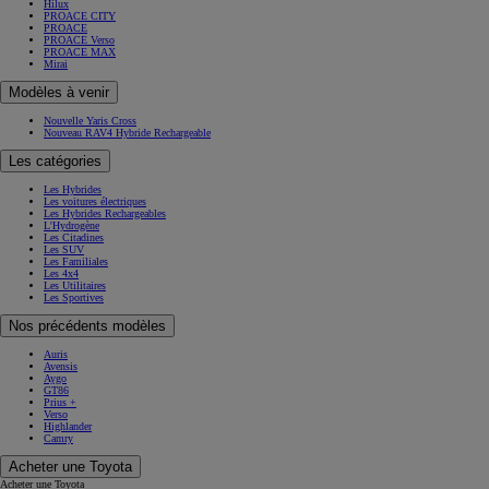
Hilux
PROACE CITY
PROACE
PROACE Verso
PROACE MAX
Mirai
Modèles à venir
Nouvelle Yaris Cross
Nouveau RAV4 Hybride Rechargeable
Les catégories
Les Hybrides
Les voitures électriques
Les Hybrides Rechargeables
L'Hydrogène
Les Citadines
Les SUV
Les Familiales
Les 4x4
Les Utilitaires
Les Sportives
Nos précédents modèles
Auris
Avensis
Aygo
GT86
Prius +
Verso
Highlander
Camry
Acheter une Toyota
Acheter une Toyota