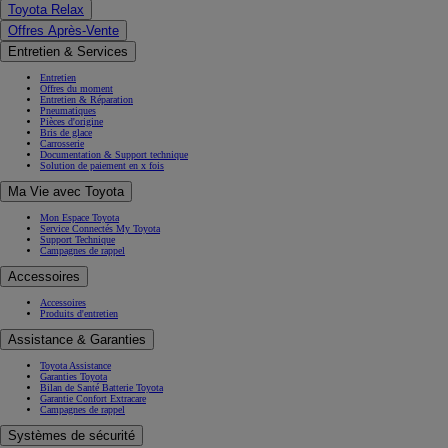
Toyota Relax
Offres Après-Vente
Entretien & Services
Entretien
Offres du moment
Entretien & Réparation
Pneumatiques
Pièces d'origine
Bris de glace
Carrosserie
Documentation & Support technique
Solution de paiement en x fois
Ma Vie avec Toyota
Mon Espace Toyota
Service Connectés My Toyota
Support Technique
Campagnes de rappel
Accessoires
Accessoires
Produits d'entretien
Assistance & Garanties
Toyota Assistance
Garanties Toyota
Bilan de Santé Batterie Toyota
Garantie Confort Extracare
Campagnes de rappel
Systèmes de sécurité