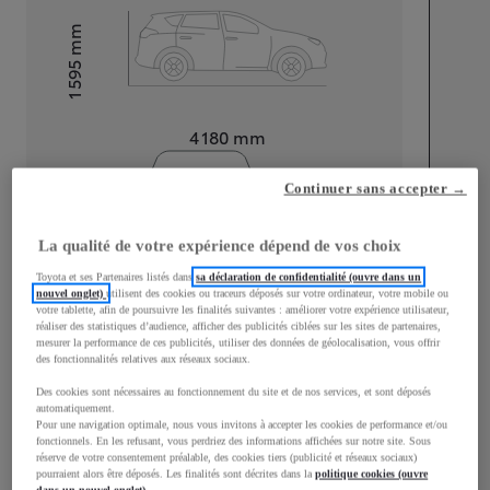
mm
1 595
Hauteur
Longueur
4 180
mm
Continuer sans accepter →
La qualité de votre expérience dépend de vos choix
Toyota et ses Partenaires listés dans
sa déclaration de confidentialité (ouvre dans un
Largeur
1 765
mm
nouvel onglet)
utilisent des cookies ou traceurs déposés sur votre ordinateur, votre mobile ou
votre tablette, afin de poursuivre les finalités suivantes : améliorer votre expérience utilisateur,
réaliser des statistiques d’audience, afficher des publicités ciblées sur les sites de partenaires,
mesurer la performance de ces publicités, utiliser des données de géolocalisation, vous offrir
des fonctionnalités relatives aux réseaux sociaux.
Des cookies sont nécessaires au fonctionnement du site et de nos services, et sont déposés
Consommation mixte
automatiquement.
Pour une navigation optimale, nous vous invitons à accepter les cookies de performance et/ou
Consommation mixte
4,5
L/100 km
fonctionnels. En les refusant, vous perdriez des informations affichées sur notre site. Sous
Émissions CO2
101
g/km
réserve de votre consentement préalable, des cookies tiers (publicité et réseaux sociaux)
pourraient alors être déposés. Les finalités sont décrites dans la
politique cookies (ouvre