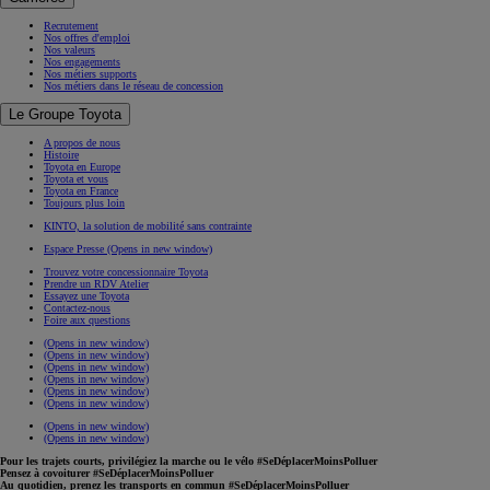
Recrutement
Nos offres d'emploi
Nos valeurs
Nos engagements
Nos métiers supports
Nos métiers dans le réseau de concession
Le Groupe Toyota
A propos de nous
Histoire
Toyota en Europe
Toyota et vous
Toyota en France
Toujours plus loin
KINTO, la solution de mobilité sans contrainte
Espace Presse
(Opens in new window)
Trouvez votre concessionnaire Toyota
Prendre un RDV Atelier
Essayez une Toyota
Contactez-nous
Foire aux questions
(Opens in new window)
(Opens in new window)
(Opens in new window)
(Opens in new window)
(Opens in new window)
(Opens in new window)
(Opens in new window)
(Opens in new window)
Pour les trajets courts, privilégiez la marche ou le vélo #SeDéplacerMoinsPolluer
Pensez à covoiturer #SeDéplacerMoinsPolluer
Au quotidien, prenez les transports en commun #SeDéplacerMoinsPolluer