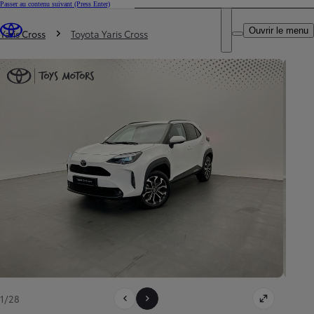
Passer au contenu suivant
(Press Enter)
DEALER NAME
Vous êtes ici
:
Ouvrir le menu
Trouvez un partenaire Toyota
Yaris Cross
Toyota Yaris Cross
1/28