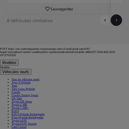
Sauvegardez
8 Véhicules similaires
POST https://usc-webcomponents.toyota-europe.com/v1/used-stock-cars/fr/fr?
brand=toyota&uscContext=used&uscEnv=production&vehicleForSaleId=a88e3337-f34d-4e02-82f2-
c972f7b35f30
Modèles
Modèles
Véhicules neufs
Tous les véhicules neufs
Aygo X Hybride
Yaris
Yaris Cross Hybride
Corolla
Corolla Touring Sports
GR Yaris
Toyota GR Supra
Toyota C-HR
Toyota C-HR+
RAV4
RAV4 Hybride Rechargeable
Prius Hybride Rechargeable
Toyota bZ4X
Toyota bZ4X Touring
Land Cruiser