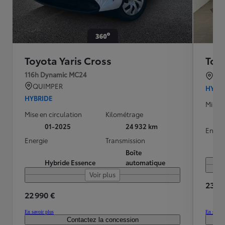
Toyota Yaris Cross
Toyo
116h Dynamic MC24
BO
QUIMPER
HYBR
HYBRIDE
Mise e
Mise en circulation
Kilométrage
01-2025
24 932 km
Energ
Energie
Transmission
Boîte
Hybride Essence
automatique
Voir plus
23 39
22 990 €
En savoir plus
En savoir
Contactez la concession