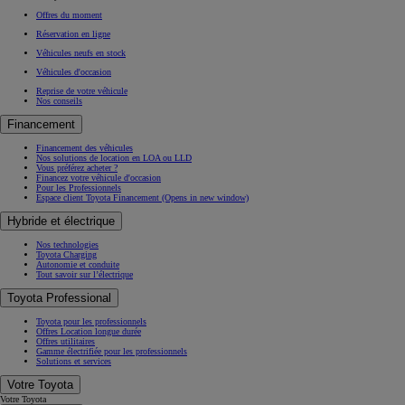
Offres du moment
Réservation en ligne
Véhicules neufs en stock
Véhicules d'occasion
Reprise de votre véhicule
Nos conseils
Financement
Financement des véhicules
Nos solutions de location en LOA ou LLD
Vous préférez acheter ?
Financez votre véhicule d'occasion
Pour les Professionnels
Espace client Toyota Financement
(Opens in new window)
Hybride et électrique
Nos technologies
Toyota Charging
Autonomie et conduite
Tout savoir sur l’électrique
Toyota Professional
Toyota pour les professionnels
Offres Location longue durée
Offres utilitaires
Gamme électrifiée pour les professionnels
Solutions et services
Votre Toyota
Votre Toyota