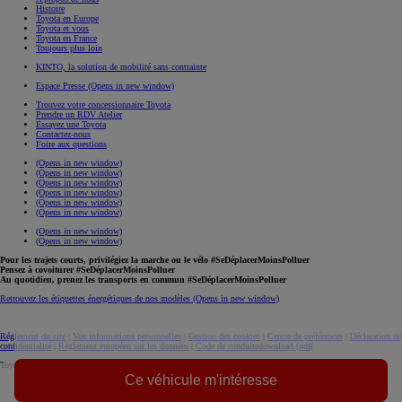
Histoire
Toyota en Europe
Toyota et vous
Toyota en France
Toujours plus loin
KINTO, la solution de mobilité sans contrainte
Espace Presse
(Opens in new window)
Trouvez votre concessionnaire Toyota
Prendre un RDV Atelier
Essayez une Toyota
Contactez-nous
Foire aux questions
(Opens in new window)
(Opens in new window)
(Opens in new window)
(Opens in new window)
(Opens in new window)
(Opens in new window)
(Opens in new window)
(Opens in new window)
Pour les trajets courts, privilégiez la marche ou le vélo #SeDéplacerMoinsPolluer
Pensez à covoiturer #SeDéplacerMoinsPolluer
Au quotidien, prenez les transports en commun #SeDéplacerMoinsPolluer
Retrouvez les étiquettes énergétiques de nos modèles
(Opens in new window)
Réglement du site
|
Vos informations personnelles
|
Gestion des cookies
|
Centre de préférences
|
Déclaration de
confidentialité
|
Règlement européen sur les données
|
Code de conduite
download (pdf(
Toyota. Tous droits réservés. © 2026
Ce véhicule m'intéresse
Informations légales
Accessibilité : non conforme