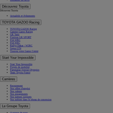
Découvrez Toyota
Découvrez Toyota
Actualités et évènements
TOYOTA GAZOO Racing
TOYOTA GAZOO Racing
Gamme Gazoo Racing
GR Yaris
Finition GR SPORT
FIA WRC
FIA WEC
Rallye Dakar / W2RC
Supra GT4
Trouvez votre Gazoo Center
Start Your Impossible
Start Your Impossible
Projets de mobilité
Partenariat Special Olympics
Team Toyota France
Carrières
Recrutement
Nos offres d'emploi
Nos valeurs
Nos engagements
Nos métiers supports
Nos métiers dans le réseau de concession
Le Groupe Toyota
A propos de nous