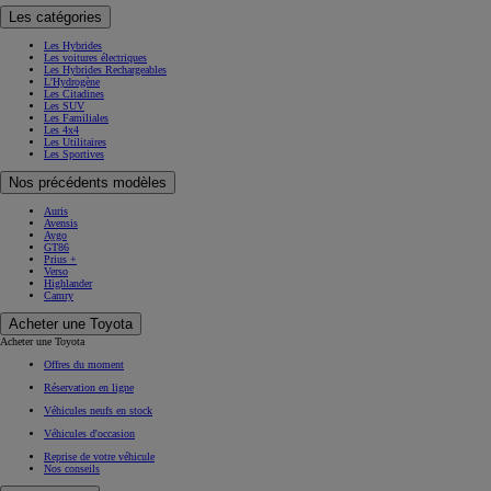
Les catégories
Les Hybrides
Les voitures électriques
Les Hybrides Rechargeables
L'Hydrogène
Les Citadines
Les SUV
Les Familiales
Les 4x4
Les Utilitaires
Les Sportives
Nos précédents modèles
Auris
Avensis
Aygo
GT86
Prius +
Verso
Highlander
Camry
Acheter une Toyota
Acheter une Toyota
Offres du moment
Réservation en ligne
Véhicules neufs en stock
Véhicules d'occasion
Reprise de votre véhicule
Nos conseils