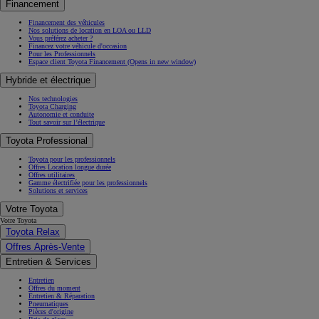
Financement
Financement des véhicules
Nos solutions de location en LOA ou LLD
Vous préférez acheter ?
Financez votre véhicule d'occasion
Pour les Professionnels
Espace client Toyota Financement
(Opens in new window)
Hybride et électrique
Nos technologies
Toyota Charging
Autonomie et conduite
Tout savoir sur l’électrique
Toyota Professional
Toyota pour les professionnels
Offres Location longue durée
Offres utilitaires
Gamme électrifiée pour les professionnels
Solutions et services
Votre Toyota
Votre Toyota
Toyota Relax
Offres Après-Vente
Entretien & Services
Entretien
Offres du moment
Entretien & Réparation
Pneumatiques
Pièces d'origine