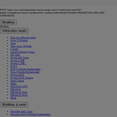
POST https://usc-webcomponents.toyota-europe.com/v1/used-stock-cars/fr/fr?
brand=toyota&uscContext=used&uscEnv=production&vehicleForSaleId=89d3fe39-a20c-4061-83f0-
3cb001bb3fa5
Modèles
Modèles
Véhicules neufs
Tous les véhicules neufs
Aygo X Hybride
Yaris
Yaris Cross Hybride
Corolla
Corolla Touring Sports
GR Yaris
Toyota GR Supra
Toyota C-HR
Toyota C-HR+
RAV4
RAV4 Hybride Rechargeable
Prius Hybride Rechargeable
Toyota bZ4X
Toyota bZ4X Touring
Land Cruiser
Hilux
PROACE CITY
PROACE
PROACE Verso
PROACE MAX
Mirai
Modèles à venir
Nouvelle Yaris Cross
Nouveau RAV4 Hybride Rechargeable