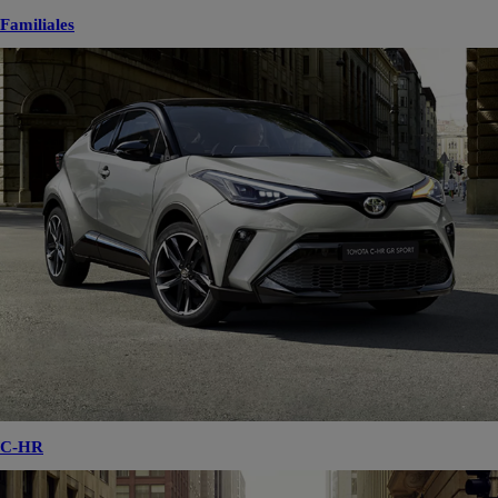
Familiales
C-HR