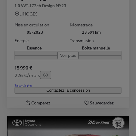
1.0 VVT-i 72ch Design MY23
LIMOGES
Mise en circulation
Kilométrage
05-2023
23 591 km
Energie
Transmission
Essence
Boîte manuelle
Voir plus
15 990 €
226 €/mois
En savoir plus
Contactez la concession
Comparez
Sauvegardez