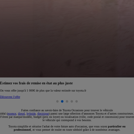
Réservez en ligne votre occasion pour 1€ seulement
Réservez en ligne
Faites confiance au savoir-faire de Toyota Occasions pour trouver le véhicule
idéal (
essence
,
diesel
,
hybride
,
électrique
) parmi une large sélection d’annonces Toyota et d’autres constructeurs.
Filtrez par marque/modèle, budget (prix ou loyer) ou localisation (ville, code postal et concession) pour trouver
le véhicule qui correspond à vos besoins.
Toyota simplifie et sécurise l'achat de votre future auto d'occasion, que vous soyez
particulier ou
professionnel
, et vous permet de rouler en toute sérénité grâce à de nombreux avantages.