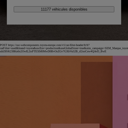
11177 véhicules disponibles
POST https://usc-webcomponents.toyota-europe.com/v1/car-filter-header/fr/fr?
carFilter=used&brand=toyota&uscEnv=production&useGlobalStore=true&utm_campaign=SEM_Marqu
uIrZ8SK238Kn6x2OwfL2isPTEXM0MwD0BvOsZGv7GXbVu52B_rl2xoCnw4QAvD_BwE