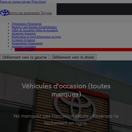
Passer au contenu suivant
(Press Enter)
...
Trouvez un partenaire Toyota
Voiture d'occasion
Présentation
Présentation
Rachats Cash
Rachats ExtraOrdinaires
Offres & Actualités
Offres & Actualités
Avantages
Avantages
Réservation en ligne
Réservation en ligne
Livraison
Livraison
Financement
Financement
Assurance
Assurance
Hybride
Hybride
Défilement vers la gauche
Défilement vers la droite
Véhicules d'occasion (toutes
marques)
Ne manquez pas l'occasion idéale : Réservez-la
facilement en ligne.