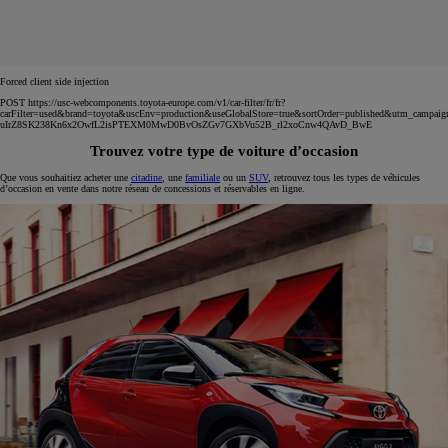
Forced client side injection
POST https://usc-webcomponents.toyota-europe.com/v1/car-filter/fr/fr?
carFilter=used&brand=toyota&uscEnv=production&useGlobalStore=true&sortOrder=published&utm
uIrZ8SK238Kn6x2OwfL2isPTEXM0MwD0BvOsZGv7GXbVu52B_rl2xoCnw4QAvD_BwE
Trouvez votre type de voiture d’occasion
Que vous souhaitiez acheter une
citadine
, une
familiale
ou un
SUV
, retrouvez tous les types de véhicules
d’occasion en vente dans notre réseau de concessions et réservables en ligne.