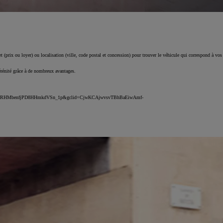
 (prix ou loyer) ou localisation (ville, code postal et concession) pour trouver le véhicule qui correspond à vos
érénité grâce à de nombreux avantages.
DMU_rPRHMbenfjPD8HHmkdVSn_1p&gclid=CjwKCAjwvsvTBhBaEiwAmf-