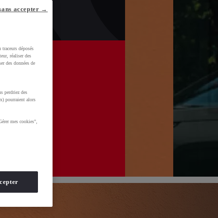
sans accepter →
u traceurs déposés
eur, réaliser des
iser des données de
s perdriez des
x) pourraient alors
Gérer mes cookies",
HmkdVSn_1p&gclid=CjwKCAjwvsvTBhBaEiwAmf-
cepter