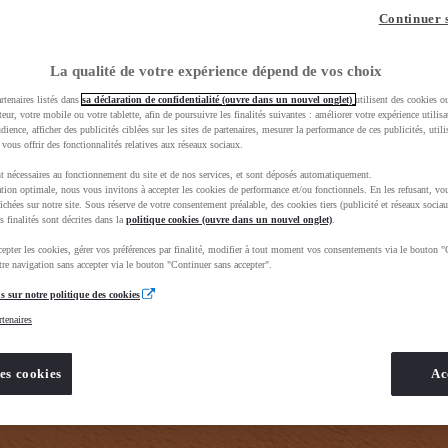
Continuer 
La qualité de votre expérience dépend de vos choix
rtenaires listés dans
sa déclaration de confidentialité (ouvre dans un nouvel onglet)
utilisent des cookies o
 dès que
teur, votre mobile ou votre tablette, afin de poursuivre les finalités suivantes : améliorer votre expérience utilisat
 de réessayer
udience, afficher des publicités ciblées sur les sites de partenaires, mesurer la performance de ces publicités, util
 vous offrir des fonctionnalités relatives aux réseaux sociaux.
t nécessaires au fonctionnement du site et de nos services, et sont déposés automatiquement.
tion optimale, nous vous invitons à accepter les cookies de performance et/ou fonctionnels. En les refusant, vou
ichées sur notre site. Sous réserve de votre consentement préalable, des cookies tiers (publicité et réseaux sociau
s finalités sont décrites dans la
politique cookies (ouvre dans un nouvel onglet)
.
epter les cookies, gérer vos préférences par finalité, modifier à tout moment vos consentements via le bouton "
re navigation sans accepter via le bouton "Continuer sans accepter".
s sur notre politique des cookies
rtenaires
ique_Occasion_VO&gad_source=1&gad_campaignid=12420073417&gbraid=0AAAAADMU_rPRHMbenfjPD8H
es cookies
Ac