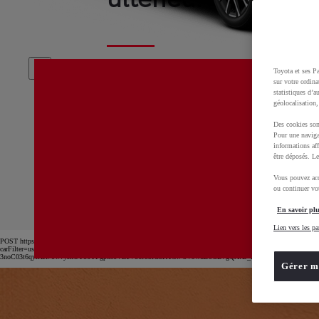
Toyota et ses Pa
Nous tentons de résoudre cet incident
sur votre ordina
possible. Merci de rafraichir la page ou
statistiques d’a
géolocalisation,
ultérieurement.
Des cookies son
Pour une naviga
informations aff
être déposés. Le
D-GC500
cmsg88len002t10po7tk0aepv
Vous pouvez acc
ou continuer vot
En savoir plu
Lien vers les pa
POST https://usc-webcomponents.toyota-europe.com/v1/car-filter-header/fr/fr?
carFilter=used&brand=toyota&uscEnv=production&useGlobalStore=true&utm_campaign=SEM_Gener
3noC03t6qyrXR7owvysnOY86YFgptrr1VE1V86Jb3lG3KYxw-3V9wdBoCB7gQAvD_BwE
Gérer m