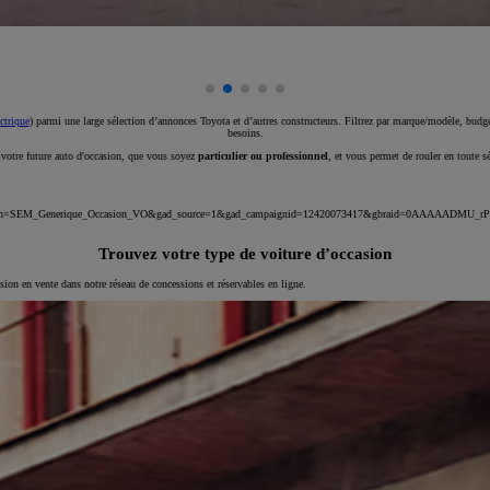
ctrique
) parmi une large sélection d’annonces Toyota et d’autres constructeurs. Filtrez par marque/modèle, budget
besoins.
e votre future auto d'occasion, que vous soyez
particulier ou professionnel
, et vous permet de rouler en toute s
_campaign=SEM_Generique_Occasion_VO&gad_source=1&gad_campaignid=12420073417&gbraid=0AAAAA
Trouvez votre type de voiture d’occasion
asion en vente dans notre réseau de concessions et réservables en ligne.