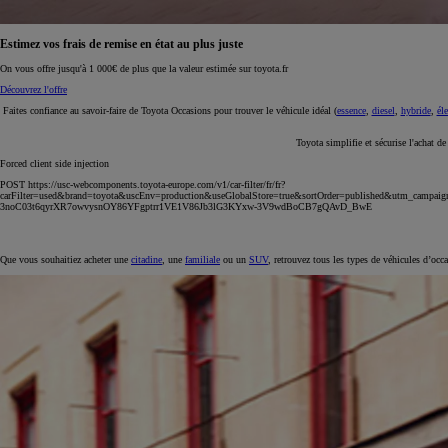
Estimez vos frais de remise en état au plus juste
On vous offre jusqu'à 1 000€ de plus que la valeur estimée sur toyota.fr
Découvrez l'offre
Faites confiance au savoir-faire de Toyota Occasions pour trouver le véhicule idéal (
essence
,
diesel
,
hybride
,
éle
Toyota simplifie et sécurise l'achat d
Forced client side injection
POST https://usc-webcomponents.toyota-europe.com/v1/car-filter/fr/fr?
carFilter=used&brand=toyota&uscEnv=production&useGlobalStore=true&sortOrder=published&utm
3noC03t6qyrXR7owvysnOY86YFgptrr1VE1V86Jb3lG3KYxw-3V9wdBoCB7gQAvD_BwE
Que vous souhaitiez acheter une
citadine
, une
familiale
ou un
SUV
, retrouvez tous les types de véhicules d’occ