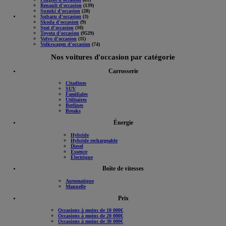
Renault d'occasion
(139)
Suzuki d'occasion
(28)
Subaru d'occasion
(3)
Skoda d'occasion
(9)
Seat d'occasion
(10)
Toyota d'occasion
(9529)
Volvo d'occasion
(11)
Volkswagen d'occasion
(74)
Nos voitures d'occasion par catégorie
Carrosserie
Citadines
SUV
Familiales
Utilitaires
Berlines
Breaks
Énergie
Hybride
Hybride rechargeable
Diesel
Essence
Électrique
Boîte de vitesses
Automatique
Manuelle
Prix
Occasions à moins de 10 000€
Occasions à moins de 20 000€
Occasions à moins de 30 000€