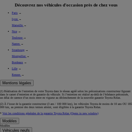
Découvrez nos véhicules d'occasion près de chez vous
Paris
→
Lyon
→
Marseille
→
Nice
→
Toulouse
→
Nantes
→
Strasbourg
→
Montpellier
→
Bordeaux
→
Lille
→
Rennes
→
Mentions légales
(1) Réalisation de l’entretien de votre Toyota dans le réseau agréé selon les préconisations constructeur figurant
dans le carnet d’entretien et de garantie du véhicule. Si l’entretien est réalisé
au-delà de l’échéance
préconisée,
un délai de carence d’un mois
entre en vigueur au déclenchement de la nouvelle garantie Toyota Relax.
(2) À l’issue de la garantie constructeur (3 ans / 100 000 km), les véhicules Toyota de moins de 10 ans
OU
185
000 km, au premier des deux termes atteint, sont éligibles à la garantie Toyota Relax.
*
Voir les conditions générales de la garantie Toyota Relax
(Opens in new window)
Modèles
Modèles
Véhicules neufs