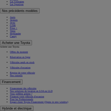
Les Utilitaires
Les Sportives
Nos précédents modèles
Auris
Avensis
Aygo
GT86
Prius +
Verso
Highlander
Camry
Acheter une Toyota
Acheter une Toyota
Offres du moment
Réservation en ligne
Véhicules neufs en stock
Véhicules d'occasion
Reprise de votre véhicule
Nos conseils
Financement
Financement des véhicules
Nos solutions de location en LOA ou LLD
Vous préférez acheter ?
Financez votre véhicule d'occasion
Pour les Professionnels
Espace client Toyota Financement
(Opens in new window)
Hybride et électrique