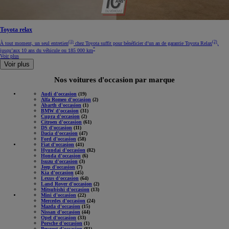
Toyota relax
(1)
(2)
À tout moment, un seul entretien
chez Toyota suffit pour bénéficier d’un an de garantie Toyota Relax
,
*
jusqu’aux 10 ans du véhicule ou 185 000 km
Voir plus
Voir plus
Nos voitures d'occasion par marque
Audi d'occasion
(19)
Alfa Romeo d'occasion
(2)
Abarth d'occasion
(1)
BMW d'occasion
(31)
Cupra d'occasion
(2)
Citroen d'occasion
(61)
DS d'occasion
(11)
Dacia d'occasion
(47)
Ford d'occasion
(58)
Fiat d'occasion
(41)
Hyundai d'occasion
(82)
Honda d'occasion
(6)
Isuzu d'occasion
(3)
Jeep d'occasion
(7)
Kia d'occasion
(45)
Lexus d'occasion
(64)
Land Rover d'occasion
(2)
Mitsubishi d'occasion
(13)
Mini d'occasion
(22)
Mercedes d'occasion
(24)
Mazda d'occasion
(15)
Nissan d'occasion
(44)
Opel d'occasion
(33)
Porsche d'occasion
(1)
Peugeot d'occasion
(81)