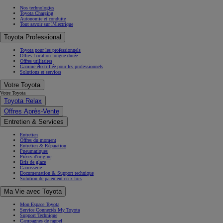
Nos technologies
Toyota Charging
Autonomie et conduite
Tout savoir sur l’électrique
Toyota Professional
Toyota pour les professionnels
Offres Location longue durée
Offres utilitaires
Gamme électrifiée pour les professionnels
Solutions et services
Votre Toyota
Votre Toyota
Toyota Relax
Offres Après-Vente
Entretien & Services
Entretien
Offres du moment
Entretien & Réparation
Pneumatiques
Pièces d'origine
Bris de glace
Carrosserie
Documentation & Support technique
Solution de paiement en x fois
Ma Vie avec Toyota
Mon Espace Toyota
Service Connectés My Toyota
Support Technique
Campagnes de rappel