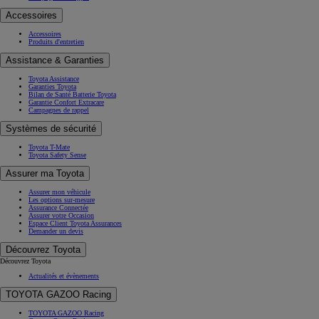
Accessoires
Accessoires
Produits d'entretien
Assistance & Garanties
Toyota Assistance
Garanties Toyota
Bilan de Santé Batterie Toyota
Garantie Confort Extracare
Campagnes de rappel
Systèmes de sécurité
Toyota T-Mate
Toyota Safety Sense
Assurer ma Toyota
Assurer mon véhicule
Les options sur-mesure
Assurance Connectée
Assurer votre Occasion
Espace Client Toyota Assurances
Demander un devis
Découvrez Toyota
Découvrez Toyota
Actualités et évènements
TOYOTA GAZOO Racing
TOYOTA GAZOO Racing