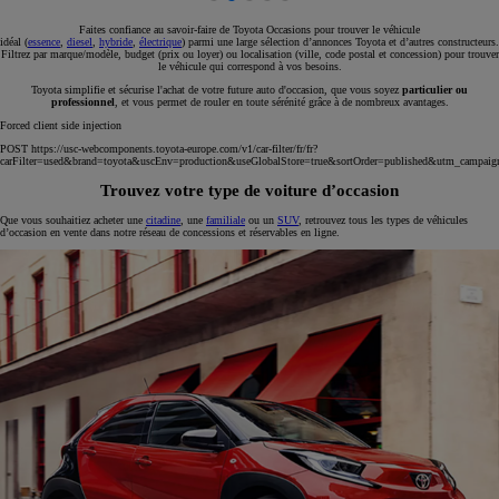
Faites confiance au savoir-faire de Toyota Occasions pour trouver le véhicule
idéal (
essence
,
diesel
,
hybride
,
électrique
) parmi une large sélection d’annonces Toyota et d’autres constructeurs.
Filtrez par marque/modèle, budget (prix ou loyer) ou localisation (ville, code postal et concession) pour trouver
le véhicule qui correspond à vos besoins.
Toyota simplifie et sécurise l'achat de votre future auto d'occasion, que vous soyez
particulier ou
professionnel
, et vous permet de rouler en toute sérénité grâce à de nombreux avantages.
Forced client side injection
POST https://usc-webcomponents.toyota-europe.com/v1/car-filter/fr/fr?
carFilter=used&brand=toyota&uscEnv=production&useGlobalStore=true&sortOrder=published&utm
Trouvez votre type de voiture d’occasion
Que vous souhaitiez acheter une
citadine
, une
familiale
ou un
SUV
, retrouvez tous les types de véhicules
d’occasion en vente dans notre réseau de concessions et réservables en ligne.