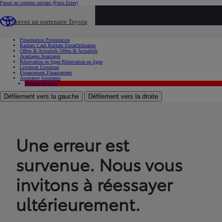
Passer au contenu suivant
(Press Enter)
...
Trouvez un partenaire Toyota
Voiture d'occasion
Présentation
Présentation
Rachats Cash
Rachats ExtraOrdinaires
Offres & Actualités
Offres & Actualités
Avantages
Avantages
Réservation en ligne
Réservation en ligne
Livraison
Livraison
Financement
Financement
Assurance
Assurance
Hybride
Hybride
Défilement vers la gauche
Défilement vers la droite
Une erreur est
survenue. Nous vous
invitons à réessayer
ultérieurement.