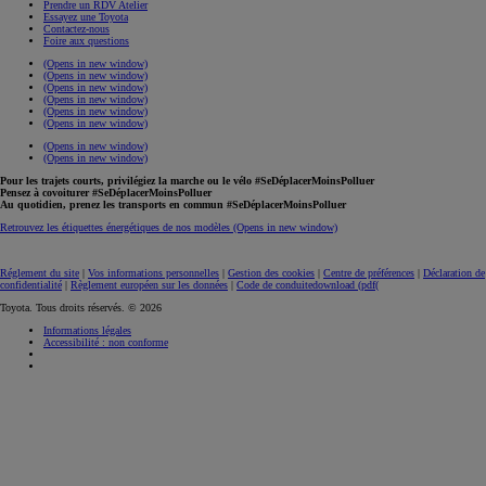
Prendre un RDV Atelier
Essayez une Toyota
Contactez-nous
Foire aux questions
(Opens in new window)
(Opens in new window)
(Opens in new window)
(Opens in new window)
(Opens in new window)
(Opens in new window)
(Opens in new window)
(Opens in new window)
Pour les trajets courts, privilégiez la marche ou le vélo #SeDéplacerMoinsPolluer
Pensez à covoiturer #SeDéplacerMoinsPolluer
Au quotidien, prenez les transports en commun #SeDéplacerMoinsPolluer
Retrouvez les étiquettes énergétiques de nos modèles
(Opens in new window)
Réglement du site
|
Vos informations personnelles
|
Gestion des cookies
|
Centre de préférences
|
Déclaration de
confidentialité
|
Règlement européen sur les données
|
Code de conduite
download (pdf(
Toyota. Tous droits réservés. © 2026
Informations légales
Accessibilité : non conforme