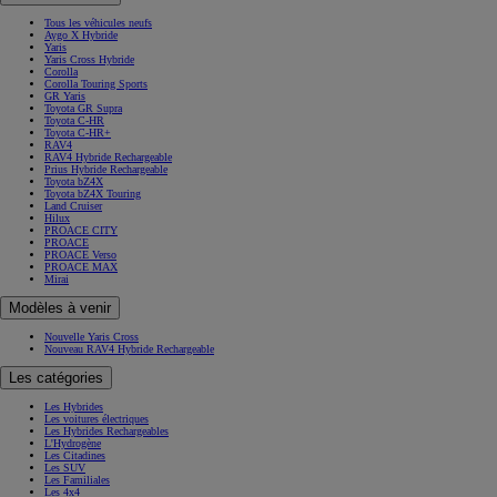
Tous les véhicules neufs
Aygo X Hybride
Yaris
Yaris Cross Hybride
Corolla
Corolla Touring Sports
GR Yaris
Toyota GR Supra
Toyota C-HR
Toyota C-HR+
RAV4
RAV4 Hybride Rechargeable
Prius Hybride Rechargeable
Toyota bZ4X
Toyota bZ4X Touring
Land Cruiser
Hilux
PROACE CITY
PROACE
PROACE Verso
PROACE MAX
Mirai
Modèles à venir
Nouvelle Yaris Cross
Nouveau RAV4 Hybride Rechargeable
Les catégories
Les Hybrides
Les voitures électriques
Les Hybrides Rechargeables
L'Hydrogène
Les Citadines
Les SUV
Les Familiales
Les 4x4