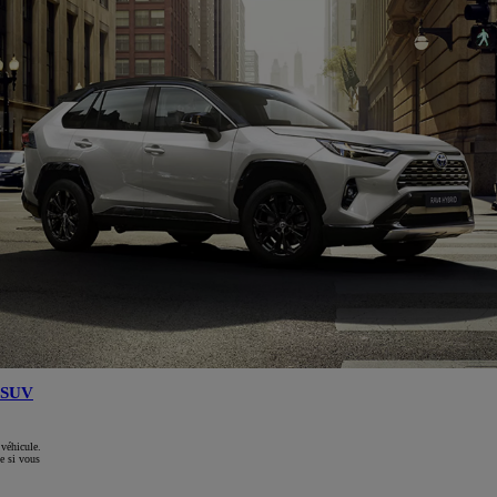
SUV
 véhicule.
e si vous