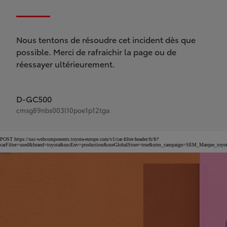
Nous tentons de résoudre cet incident dès que
possible. Merci de rafraichir la page ou de
réessayer ultérieurement.
D-GC500
cmsg89nbs003l10poe1p12tga
POST https://usc-webcomponents.toyota-europe.com/v1/car-filter-header/fr/fr?
carFilter=used&brand=toyota&uscEnv=production&useGlobalStore=true&utm_campaign=SEM_Marqu