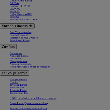
Gamme Gazoo Racing
GR Yaris
Finition GR SPORT
FIA WRC
FIA WEC
Rallye Dakar / W2RC
Supra GT4
Trouvez votre Gazoo Center
Start Your Impossible
Start Your Impossible
Projets de mobilité
Partenariat Special Olympics
Team Toyota France
Carrières
Recrutement
Nos offres d'emploi
Nos valeurs
Nos engagements
Nos métiers supports
Nos métiers dans le réseau de concession
Le Groupe Toyota
A propos de nous
Histoire
Toyota en Europe
Toyota et vous
Toyota en France
Toujours plus loin
KINTO, la solution de mobilité sans contrainte
Espace Presse
(Opens in new window)
Trouvez votre concessionnaire Toyota