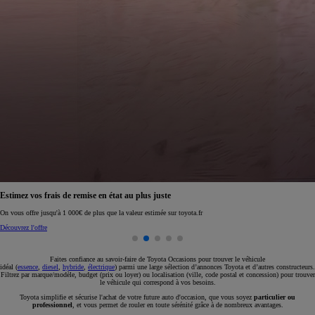
Réservez en ligne votre occasion pour 1€ seulement
Réservez en ligne
Faites confiance au savoir-faire de Toyota Occasions pour trouver le véhicule
idéal (
essence
,
diesel
,
hybride
,
électrique
) parmi une large sélection d’annonces Toyota et d’autres constructeurs.
Filtrez par marque/modèle, budget (prix ou loyer) ou localisation (ville, code postal et concession) pour trouver
le véhicule qui correspond à vos besoins.
Toyota simplifie et sécurise l'achat de votre future auto d'occasion, que vous soyez
particulier ou
professionnel
, et vous permet de rouler en toute sérénité grâce à de nombreux avantages.