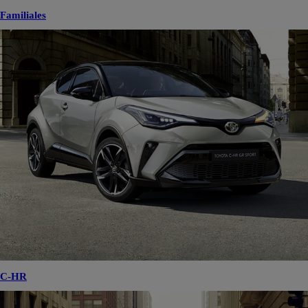
Familiales
C-HR