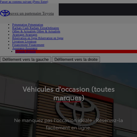
Passer au contenu suivant
(Press Enter)
...
Trouvez un partenaire Toyota
Voiture d'occasion
Présentation
Présentation
Rachats Cash
Rachats ExtraOrdinaires
Offres & Actualités
Offres & Actualités
Avantages
Avantages
Réservation en ligne
Réservation en ligne
Livraison
Livraison
Financement
Financement
Assurance
Assurance
Hybride
Hybride
Défilement vers la gauche
Défilement vers la droite
Véhicules d'occasion (toutes
marques)
Ne manquez pas l'occasion idéale : Réservez-la
facilement en ligne.