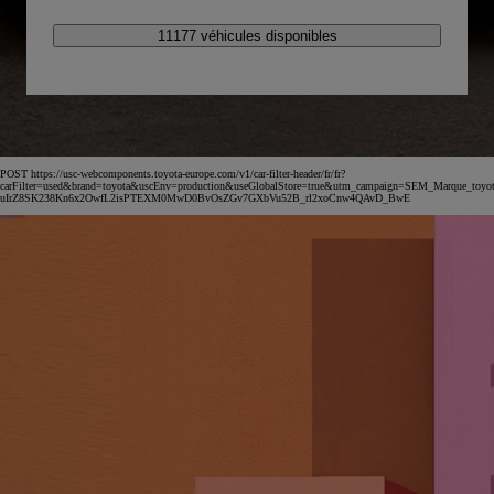
11177 véhicules disponibles
POST https://usc-webcomponents.toyota-europe.com/v1/car-filter-header/fr/fr?
carFilter=used&brand=toyota&uscEnv=production&useGlobalStore=true&utm_campaign=SEM_Marqu
uIrZ8SK238Kn6x2OwfL2isPTEXM0MwD0BvOsZGv7GXbVu52B_rl2xoCnw4QAvD_BwE