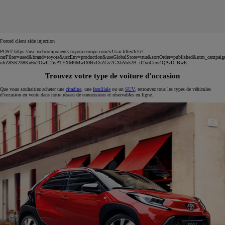
Forced client side injection
POST https://usc-webcomponents.toyota-europe.com/v1/car-filter/fr/fr?
carFilter=used&brand=toyota&uscEnv=production&useGlobalStore=true&sortOrder=published&utm
uIrZ8SK238Kn6x2OwfL2isPTEXM0MwD0BvOsZGv7GXbVu52B_rl2xoCnw4QAvD_BwE
Trouvez votre type de voiture d’occasion
Que vous souhaitiez acheter une
citadine
, une
familiale
ou un
SUV
, retrouvez tous les types de véhicules
d’occasion en vente dans notre réseau de concessions et réservables en ligne.