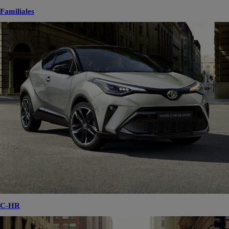
Familiales
C-HR