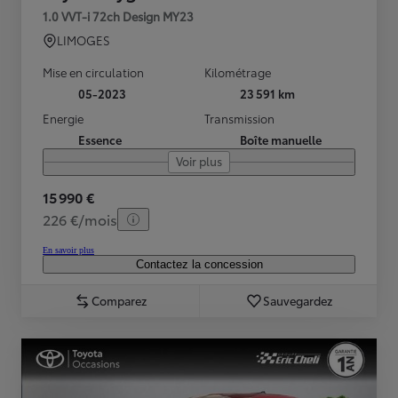
1.0 VVT-i 72ch Design MY23
LIMOGES
Mise en circulation
Kilométrage
05-2023
23 591 km
Energie
Transmission
Essence
Boîte manuelle
Voir plus
15 990 €
226 €/mois
En savoir plus
Contactez la concession
Comparez
Sauvegardez