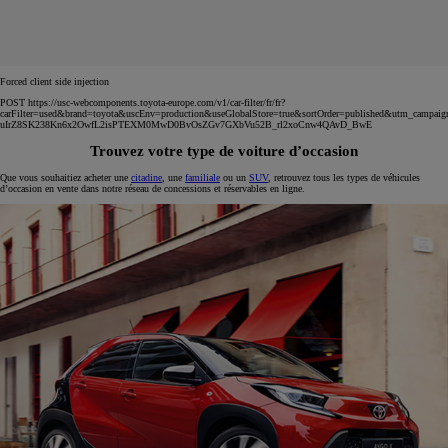
Forced client side injection
POST https://usc-webcomponents.toyota-europe.com/v1/car-filter/fr/fr?
carFilter=used&brand=toyota&uscEnv=production&useGlobalStore=true&sortOrder=published&utm
uIrZ8SK238Kn6x2OwfL2isPTEXM0MwD0BvOsZGv7GXbVu52B_rl2xoCnw4QAvD_BwE
Trouvez votre type de voiture d’occasion
Que vous souhaitiez acheter une
citadine
, une
familiale
ou un
SUV
, retrouvez tous les types de véhicules
d’occasion en vente dans notre réseau de concessions et réservables en ligne.