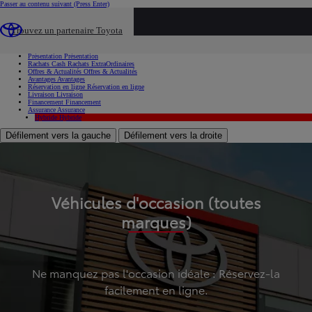
Passer au contenu suivant
(Press Enter)
...
Trouvez un partenaire Toyota
Voiture d'occasion
Présentation
Présentation
Rachats Cash
Rachats ExtraOrdinaires
Offres & Actualités
Offres & Actualités
Avantages
Avantages
Réservation en ligne
Réservation en ligne
Livraison
Livraison
Financement
Financement
Assurance
Assurance
Hybride
Hybride
Défilement vers la gauche
Défilement vers la droite
Véhicules d'occasion (toutes
marques)
Ne manquez pas l'occasion idéale : Réservez-la
facilement en ligne.