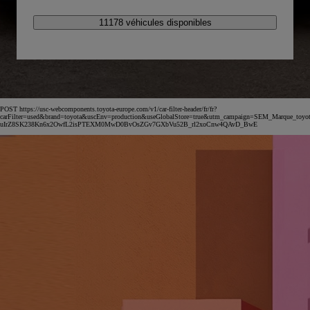
11178 véhicules disponibles
POST https://usc-webcomponents.toyota-europe.com/v1/car-filter-header/fr/fr?
carFilter=used&brand=toyota&uscEnv=production&useGlobalStore=true&utm_campaign=SEM_Marqu
uIrZ8SK238Kn6x2OwfL2isPTEXM0MwD0BvOsZGv7GXbVu52B_rl2xoCnw4QAvD_BwE