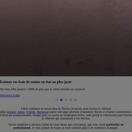
Réservez en ligne votre occasion pour 1€ seulement
Réservez en ligne
Faites confiance au savoir-faire de Toyota Occasions pour trouver le véhicule
idéal (
essence
,
diesel
,
hybride
,
électrique
) parmi une large sélection d’annonces Toyota et d’autres constructeurs.
Filtrez par marque/modèle, budget (prix ou loyer) ou localisation (ville, code postal et concession) pour trouver
le véhicule qui correspond à vos besoins.
Toyota simplifie et sécurise l'achat de votre future auto d'occasion, que vous soyez
particulier ou
professionnel
, et vous permet de rouler en toute sérénité grâce à de nombreux avantages.