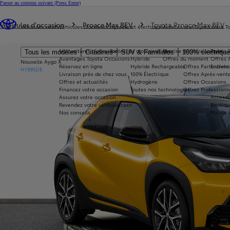
Passer au contenu suivant
(Press Enter)
Vous êtes ici
:
Véhicules d'occasion
Proace Max BEV
Toyota Proace Max BEV
Véhicules neufs
Véhicules d'occasion
Hybride et électrique
Acheter une Toyota
Votre T
Nos voitures d'occasion
Toutes les motorisations
Reprise de votre voiture
Toyota 
Tous les modèles
Citadines
SUV & Familiales
100% électriqu
Avantages Toyota Occasions
Hybride
Offres du moment
Offres 
Nouvelle Aygo X
Réservez en ligne
Hybride Rechargeable
Offres Particuliers
Entrete
HYBRIDE
Livraison près de chez vous
100% Électrique
Offres Après-vente
Offres et actualités
Hydrogène
Offres Occasions
Financez votre occasion
Toutes nos technologies
Offres Professionn
Assurez votre occasion
Accesso
Revendez votre véhicule cash
Boutiqu
Nos conseils
Ma vie 