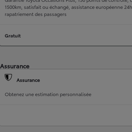
1500km, satisfait ou échangé, assistance européenne 24
rapatriement des passagers
Gratuit
Assurance
TOYOTA C-HR
HYBRIDE OU HYBRIDE RECHARGEABLE
Assurance
Disponible rapidement
Obtenez une estimation personnalisée