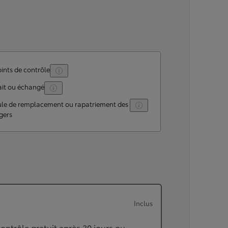
ints de contrôle
ait ou échangé
ule de remplacement ou rapatriement des
gers
Inclus
ontrôle gratuit après 30 jours ou