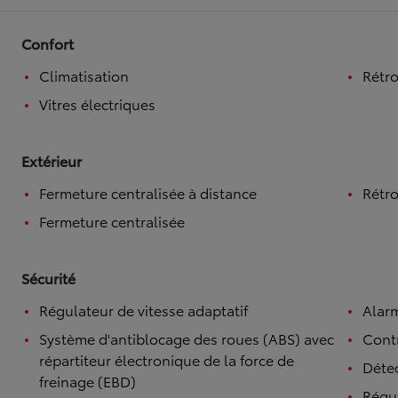
À partir de 19 700 €
Confort
Nouvelle Yaris Cross
HYBRIDE
Climatisation
Rétro
Disponible prochainement
Vitres électriques
Extérieur
Fermeture centralisée à distance
Rétro
Fermeture centralisée
Sécurité
Régulateur de vitesse adaptatif
Alar
Système d'antiblocage des roues (ABS) avec
Contr
répartiteur électronique de la force de
Détec
freinage (EBD)
Régul