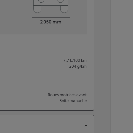
Largeur
2 050
mm
7,7
L/100 km
204
g/km
Roues motrices avant
Boîte manuelle