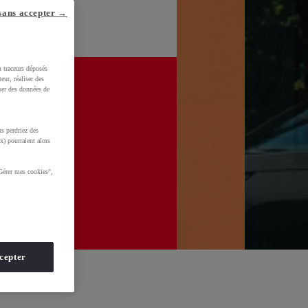
sans accepter →
u traceurs déposés
eur, réaliser des
iser des données de
s perdriez des
x) pourraient alors
Gérer mes cookies",
cepter