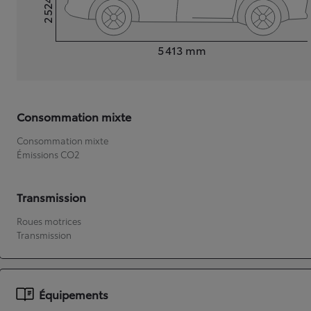
2 524
Hauteur
Longueur
5 413
mm
Consommation mixte
Consommation mixte
Émissions CO2
Transmission
Roues motrices
Transmission
Équipements