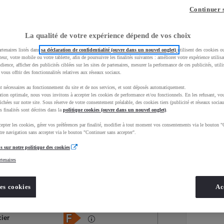
Continuer 
La qualité de votre expérience dépend de vos choix
rtenaires listés dans
sa déclaration de confidentialité (ouvre dans un nouvel onglet)
utilisent des cookies o
teur, votre mobile ou votre tablette, afin de poursuivre les finalités suivantes : améliorer votre expérience utilisat
udience, afficher des publicités ciblées sur les sites de partenaires, mesurer la performance de ces publicités, util
 vous offrir des fonctionnalités relatives aux réseaux sociaux.
t nécessaires au fonctionnement du site et de nos services, et sont déposés automatiquement.
tion optimale, nous vous invitons à accepter les cookies de performance et/ou fonctionnels. En les refusant, vou
ichées sur notre site. Sous réserve de votre consentement préalable, des cookies tiers (publicité et réseaux sociau
s finalités sont décrites dans la
politique cookies (ouvre dans un nouvel onglet)
.
epter les cookies, gérer vos préférences par finalité, modifier à tout moment vos consentements via le bouton "
Services
Concession
re navigation sans accepter via le bouton "Continuer sans accepter".
s sur notre politique des cookies
rtenaires
Energie
oyota Occasions
Diesel
es cookies
Ac
Étiquette énergétique
cier