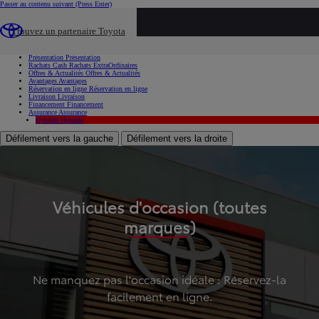
Passer au contenu suivant
(Press Enter)
...
Trouvez un partenaire Toyota
Voiture d'occasion
Présentation
Présentation
Rachats Cash
Rachats ExtraOrdinaires
Offres & Actualités
Offres & Actualités
Avantages
Avantages
Réservation en ligne
Réservation en ligne
Livraison
Livraison
Financement
Financement
Assurance
Assurance
Hybride
Hybride
Défilement vers la gauche
Défilement vers la droite
Véhicules d'occasion (toutes
marques)
Ne manquez pas l'occasion idéale : Réservez-la
facilement en ligne.