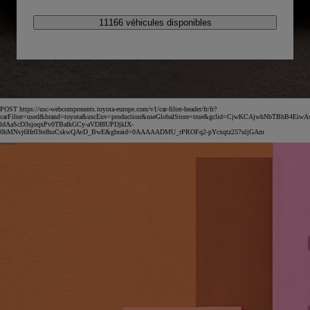
11166 véhicules disponibles
POST https://usc-webcomponents.toyota-europe.com/v1/car-filter-header/fr/fr?
carFilter=used&brand=toyota&uscEnv=production&useGlobalStore=true&gclid=CjwKCAjwhNbTBhB4EiwA
ldAaScD3sjoqxPv0TBafkGCy-aVDI8UPDjklX-
0hMNvj6Hr03teIhoCskwQAvD_BwE&gbraid=0AAAAADMU_rPROFq2-pYcxqtz257uljGAm