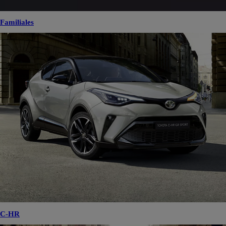
Familiales
C-HR