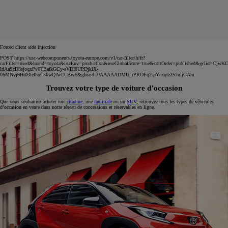
Forced client side injection
POST https://usc-webcomponents.toyota-europe.com/v1/car-filter/fr/fr?
carFilter=used&brand=toyota&uscEnv=production&useGlobalStore=true&sortOrder=published&gclid=C
ldAaScD3sjoqxPv0TBafkGCy-aVDI8UPDjklX-
0hMNvj6Hr03teIhoCskwQAvD_BwE&gbraid=0AAAAADMU_rPROFq2-pYcxqtz257uljGAm
Trouvez votre type de voiture d’occasion
Que vous souhaitiez acheter une
citadine
, une
familiale
ou un
SUV
, retrouvez tous les types de véhicules
d’occasion en vente dans notre réseau de concessions et réservables en ligne.