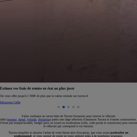
Réservez en ligne votre occasion pour 1€ seulement
Réservez en ligne
Faites confiance au savoir-faire de Toyota Occasions pour trouver le véhicule
idéal (
essence
,
diesel
,
hybride
,
électrique
) parmi une large sélection d’annonces Toyota et d’autres constructeurs.
Filtrez par marque/modèle, budget (prix ou loyer) ou localisation (ville, code postal et concession) pour trouver
le véhicule qui correspond à vos besoins.
Toyota simplifie et sécurise l'achat de votre future auto d'occasion, que vous soyez
particulier ou
professionnel
, et vous permet de rouler en toute sérénité grâce à de nombreux avantages.