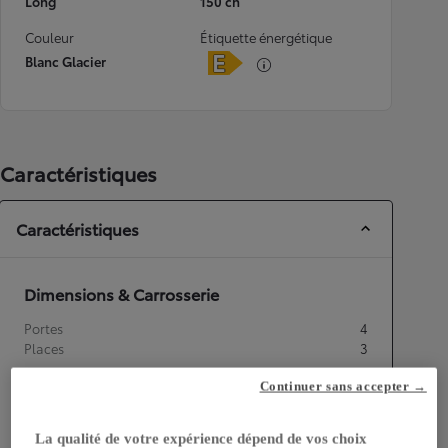
Long
150 ch
Couleur
Étiquette énergétique
Blanc Glacier
Caractéristiques
Caractéristiques
Dimensions & Carrosserie
Portes
4
Places
3
Continuer sans accepter →
La qualité de votre expérience dépend de vos choix