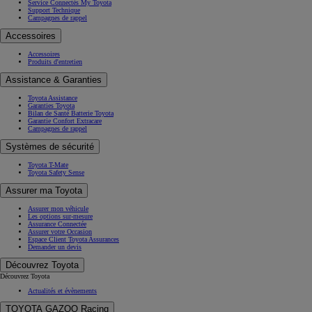
Service Connectés My Toyota
Support Technique
Campagnes de rappel
Accessoires
Accessoires
Produits d'entretien
Assistance & Garanties
Toyota Assistance
Garanties Toyota
Bilan de Santé Batterie Toyota
Garantie Confort Extracare
Campagnes de rappel
Systèmes de sécurité
Toyota T-Mate
Toyota Safety Sense
Assurer ma Toyota
Assurer mon véhicule
Les options sur-mesure
Assurance Connectée
Assurer votre Occasion
Espace Client Toyota Assurances
Demander un devis
Découvrez Toyota
Découvrez Toyota
Actualités et évènements
TOYOTA GAZOO Racing