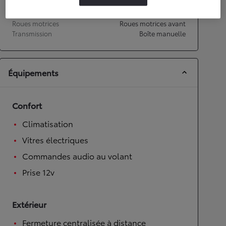
Transmission
Roues motrices
Roues motrices avant
Transmission
Boîte manuelle
Équipements
Confort
Climatisation
Vitres électriques
Commandes audio au volant
Prise 12v
Extérieur
Fermeture centralisée à distance