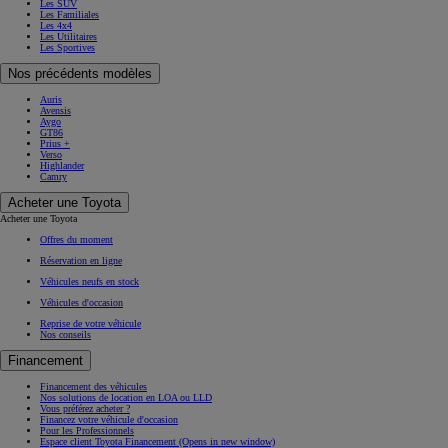
Les SUV
Les Familiales
Les 4x4
Les Utilitaires
Les Sportives
Nos précédents modèles
Auris
Avensis
Aygo
GT86
Prius +
Verso
Highlander
Camry
Acheter une Toyota
Acheter une Toyota
Offres du moment
Réservation en ligne
Véhicules neufs en stock
Véhicules d'occasion
Reprise de votre véhicule
Nos conseils
Financement
Financement des véhicules
Nos solutions de location en LOA ou LLD
Vous préférez acheter ?
Financez votre véhicule d'occasion
Pour les Professionnels
Espace client Toyota Financement
(Opens in new window)