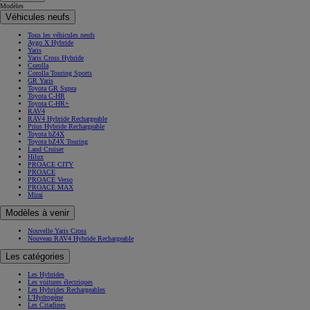
Modèles
Véhicules neufs
Tous les véhicules neufs
Aygo X Hybride
Yaris
Yaris Cross Hybride
Corolla
Corolla Touring Sports
GR Yaris
Toyota GR Supra
Toyota C-HR
Toyota C-HR+
RAV4
RAV4 Hybride Rechargeable
Prius Hybride Rechargeable
Toyota bZ4X
Toyota bZ4X Touring
Land Cruiser
Hilux
PROACE CITY
PROACE
PROACE Verso
PROACE MAX
Mirai
Modèles à venir
Nouvelle Yaris Cross
Nouveau RAV4 Hybride Rechargeable
Les catégories
Les Hybrides
Les voitures électriques
Les Hybrides Rechargeables
L'Hydrogène
Les Citadines