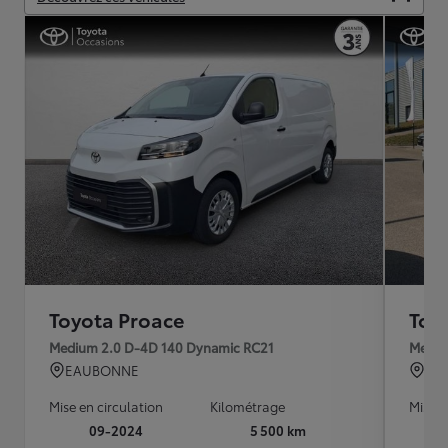
Toyota Proace
Toy
Medium 2.0 D-4D 140 Dynamic RC21
Mediu
EAUBONNE
AU
Mise en circulation
Kilométrage
Mise e
09-2024
5 500 km