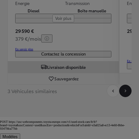
Energie
Transmission
Energ
Diesel
Boîte manuelle
Voir plus
29 590 €
29 35
379 €/mois
En savoir plus
Contactez la concession
En savoir
Livraison disponible
Sauvegardez
3 Véhicules similaires
POST https://usc-webcomponents.toyota-europe.com/v1/used-stock-cars/fr/fr?
brand=toyota&uscContext=used&uscEnv=production&vehicleForSaleId=e3a025a8-ec13-4e60-8bbe-
93479fca77bb
Modèles