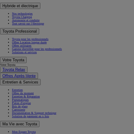
Hybride et électrique
Nos technologies
Toyota Charging
Autonomie et conduite
Tout savoir sur l’électrique
Toyota Professional
Toyota pour les professionnels
Offres Location longue durée
Offres utilitaires
Gamme électrifiée pour les professionnels
Solutions et services
Votre Toyota
Votre Toyota
Toyota Relax
Offres Après-Vente
Entretien & Services
Entretien
Offres du moment
Entretien & Réparation
Pneumatiques
Pièces d'origine
Bris de glace
Carrosserie
Documentation & Support technique
Solution de paiement en x fois
Ma Vie avec Toyota
Mon Espace Toyota