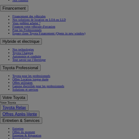
Nos conseils
Financement
Financement des véhicules
Nos solutions de location en LOA ou LLD
Vous préférez acheter ?
Financez votre véhicule d'occasion
Pour les Professionnels
Espace client Toyota Financement
(Opens in new window)
Hybride et électrique
Nos technologies
Toyota Charging
Autonomie et conduite
Tout savoir sur l’électrique
Toyota Professional
Toyota pour les professionnels
Offres Location longue durée
Offres utilitaires
Gamme électrifiée pour les professionnels
Solutions et services
Votre Toyota
Votre Toyota
Toyota Relax
Offres Après-Vente
Entretien & Services
Entretien
Offres du moment
Entretien & Réparation
Pneumatiques