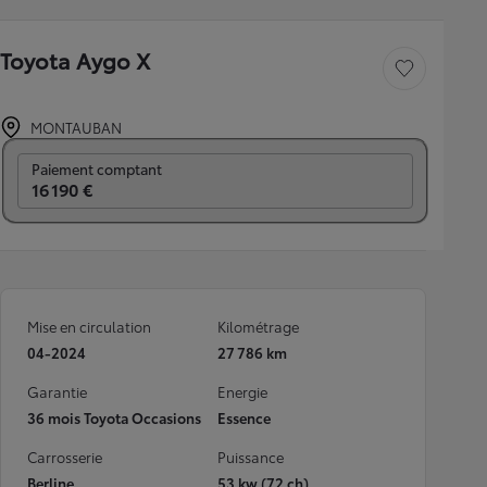
Toyota Aygo X
Sauvegarder le véh
MONTAUBAN
Prix mensuel
Paiement comptant
16 190 €
Mise en circulation
Kilométrage
04-2024
27 786 km
Garantie
Energie
36 mois Toyota Occasions
Essence
Carrosserie
Puissance
Berline
53 kw (72 ch)