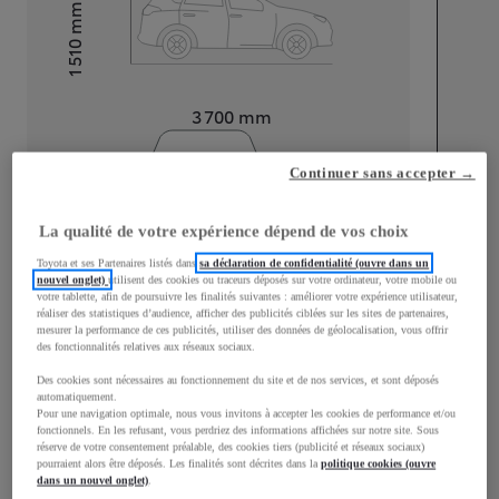
mm
1 510
Hauteur
Longueur
3 700
mm
Continuer sans accepter →
La qualité de votre expérience dépend de vos choix
Toyota et ses Partenaires listés dans
sa déclaration de confidentialité (ouvre dans un
Largeur
1 740
mm
nouvel onglet)
utilisent des cookies ou traceurs déposés sur votre ordinateur, votre mobile ou
votre tablette, afin de poursuivre les finalités suivantes : améliorer votre expérience utilisateur,
réaliser des statistiques d’audience, afficher des publicités ciblées sur les sites de partenaires,
mesurer la performance de ces publicités, utiliser des données de géolocalisation, vous offrir
des fonctionnalités relatives aux réseaux sociaux.
Consommation mixte
Des cookies sont nécessaires au fonctionnement du site et de nos services, et sont déposés
automatiquement.
Pour une navigation optimale, nous vous invitons à accepter les cookies de performance et/ou
Émissions CO2
112
g/km
fonctionnels. En les refusant, vous perdriez des informations affichées sur notre site. Sous
réserve de votre consentement préalable, des cookies tiers (publicité et réseaux sociaux)
pourraient alors être déposés. Les finalités sont décrites dans la
politique cookies (ouvre
dans un nouvel onglet)
.
Performances