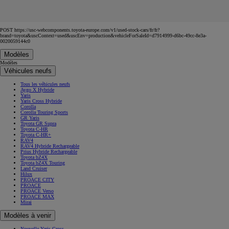
POST https://usc-webcomponents.toyota-europe.com/v1/used-stock-cars/fr/fr?
brand=toyota&uscContext=used&uscEnv=production&vehicleForSaleId=d7914999-d6bc-49cc-8e3a-
0020059144c0
Modèles
Modèles
Véhicules neufs
Tous les véhicules neufs
Aygo X Hybride
Yaris
Yaris Cross Hybride
Corolla
Corolla Touring Sports
GR Yaris
Toyota GR Supra
Toyota C-HR
Toyota C-HR+
RAV4
RAV4 Hybride Rechargeable
Prius Hybride Rechargeable
Toyota bZ4X
Toyota bZ4X Touring
Land Cruiser
Hilux
PROACE CITY
PROACE
PROACE Verso
PROACE MAX
Mirai
Modèles à venir
Nouvelle Yaris Cross