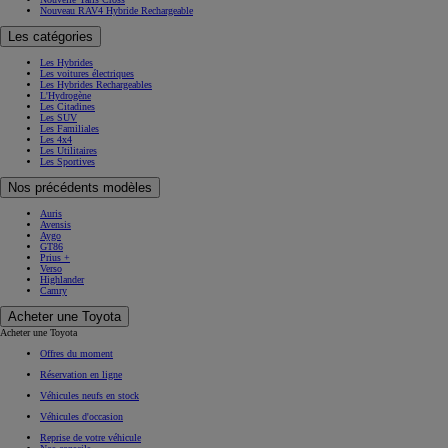
Nouveau RAV4 Hybride Rechargeable
Les catégories
Les Hybrides
Les voitures électriques
Les Hybrides Rechargeables
L'Hydrogène
Les Citadines
Les SUV
Les Familiales
Les 4x4
Les Utilitaires
Les Sportives
Nos précédents modèles
Auris
Avensis
Aygo
GT86
Prius +
Verso
Highlander
Camry
Acheter une Toyota
Acheter une Toyota
Offres du moment
Réservation en ligne
Véhicules neufs en stock
Véhicules d'occasion
Reprise de votre véhicule