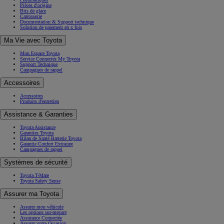
Pièces d'origine
Bris de glace
Carrosserie
Documentation & Support technique
Solution de paiement en x fois
Ma Vie avec Toyota
Mon Espace Toyota
Service Connectés My Toyota
Support Technique
Campagnes de rappel
Accessoires
Accessoires
Produits d'entretien
Assistance & Garanties
Toyota Assistance
Garanties Toyota
Bilan de Santé Batterie Toyota
Garantie Confort Extracare
Campagnes de rappel
Systèmes de sécurité
Toyota T-Mate
Toyota Safety Sense
Assurer ma Toyota
Assurer mon véhicule
Les options sur-mesure
Assurance Connectée
Assurer votre Occasion