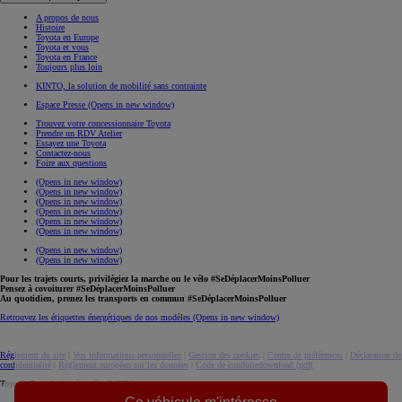
A propos de nous
Histoire
Toyota en Europe
Toyota et vous
Toyota en France
Toujours plus loin
KINTO, la solution de mobilité sans contrainte
Espace Presse
(Opens in new window)
Trouvez votre concessionnaire Toyota
Prendre un RDV Atelier
Essayez une Toyota
Contactez-nous
Foire aux questions
(Opens in new window)
(Opens in new window)
(Opens in new window)
(Opens in new window)
(Opens in new window)
(Opens in new window)
(Opens in new window)
(Opens in new window)
Pour les trajets courts, privilégiez la marche ou le vélo #SeDéplacerMoinsPolluer
Pensez à covoiturer #SeDéplacerMoinsPolluer
Au quotidien, prenez les transports en commun #SeDéplacerMoinsPolluer
Retrouvez les étiquettes énergétiques de nos modèles
(Opens in new window)
Réglement du site
|
Vos informations personnelles
|
Gestion des cookies
|
Centre de préférences
|
Déclaration de
confidentialité
|
Règlement européen sur les données
|
Code de conduite
download (pdf(
Toyota. Tous droits réservés. © 2026