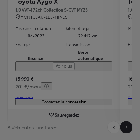
Toyota Aygo X
Toy
1.0 VVT-i 72ch Collection S-CVT MY23
1.0 V
MONTCEAU-LES-MINES
AU
Mise en circulation
Kilométrage
Mise e
04-2023
22 412 km
Energie
Transmission
Energ
Boîte
Essence
automatique
Voir plus
15 990 €
16 49
201 €/mois
238 
En savoir plus
En savoir
Contactez la concession
Sauvegardez
8 Véhicules similaires