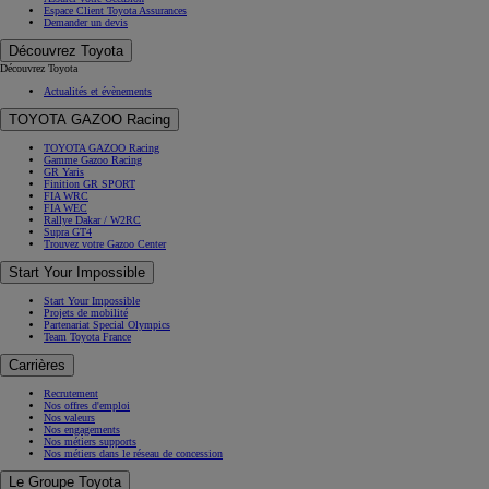
Espace Client Toyota Assurances
Demander un devis
Découvrez Toyota
Découvrez Toyota
Actualités et évènements
TOYOTA GAZOO Racing
TOYOTA GAZOO Racing
Gamme Gazoo Racing
GR Yaris
Finition GR SPORT
FIA WRC
FIA WEC
Rallye Dakar / W2RC
Supra GT4
Trouvez votre Gazoo Center
Start Your Impossible
Start Your Impossible
Projets de mobilité
Partenariat Special Olympics
Team Toyota France
Carrières
Recrutement
Nos offres d'emploi
Nos valeurs
Nos engagements
Nos métiers supports
Nos métiers dans le réseau de concession
Le Groupe Toyota