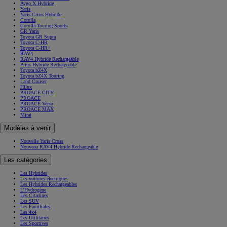
Aygo X Hybride
Yaris
Yaris Cross Hybride
Corolla
Corolla Touring Sports
GR Yaris
Toyota GR Supra
Toyota C-HR
Toyota C-HR+
RAV4
RAV4 Hybride Rechargeable
Prius Hybride Rechargeable
Toyota bZ4X
Toyota bZ4X Touring
Land Cruiser
Hilux
PROACE CITY
PROACE
PROACE Verso
PROACE MAX
Mirai
Modèles à venir
Nouvelle Yaris Cross
Nouveau RAV4 Hybride Rechargeable
Les catégories
Les Hybrides
Les voitures électriques
Les Hybrides Rechargeables
L'Hydrogène
Les Citadines
Les SUV
Les Familiales
Les 4x4
Les Utilitaires
Les Sportives