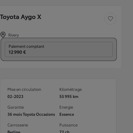
Toyota Aygo X
Sauvegarder le véh
Rivery
Prix mensuel
Paiement comptant
12 990 €
Mise en circulation
Kilométrage
02-2023
55 995 km
Garantie
Energie
36 mois Toyota Occasions
Essence
Carrosserie
Puissance
Berline
72 ch