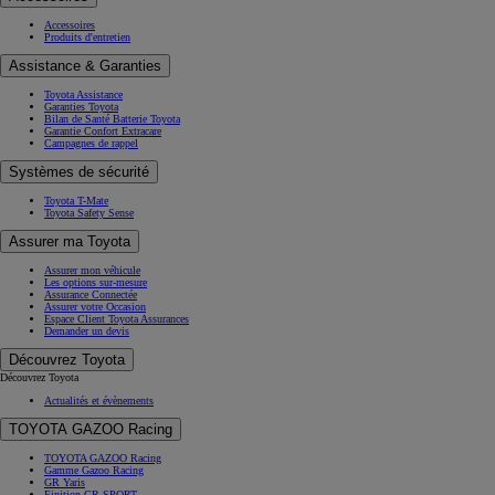
Accessoires
Produits d'entretien
Assistance & Garanties
Toyota Assistance
Garanties Toyota
Bilan de Santé Batterie Toyota
Garantie Confort Extracare
Campagnes de rappel
Systèmes de sécurité
Toyota T-Mate
Toyota Safety Sense
Assurer ma Toyota
Assurer mon véhicule
Les options sur-mesure
Assurance Connectée
Assurer votre Occasion
Espace Client Toyota Assurances
Demander un devis
Découvrez Toyota
Découvrez Toyota
Actualités et évènements
TOYOTA GAZOO Racing
TOYOTA GAZOO Racing
Gamme Gazoo Racing
GR Yaris
Finition GR SPORT