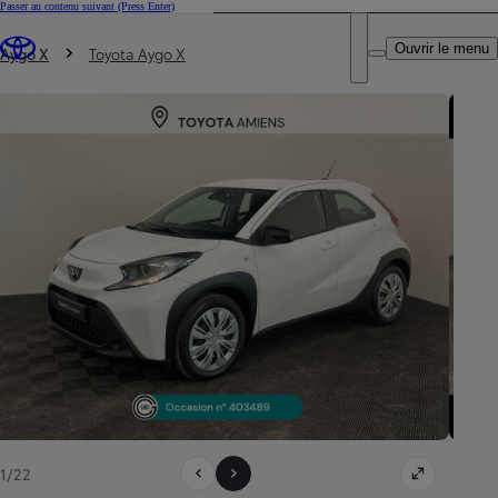
Passer au contenu suivant
(Press Enter)
DEALER NAME
Vous êtes ici
:
Ouvrir le menu
Trouvez un partenaire Toyota
Aygo X
Toyota Aygo X
1/22