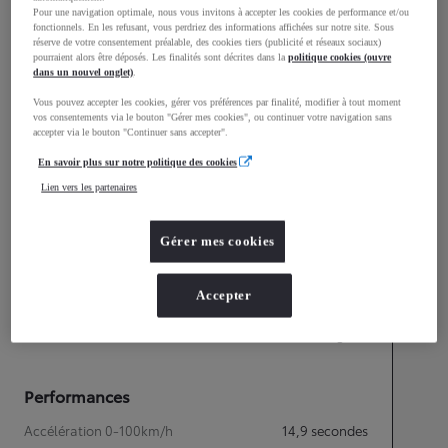
Pour une navigation optimale, nous vous invitons à accepter les cookies de performance et/ou
1 510
Hauteur
fonctionnels. En les refusant, vous perdriez des informations affichées sur notre site. Sous
réserve de votre consentement préalable, des cookies tiers (publicité et réseaux sociaux)
pourraient alors être déposés. Les finalités sont décrites dans la
politique cookies (ouvre
dans un nouvel onglet)
.
Longueur
3 700
mm
Vous pouvez accepter les cookies, gérer vos préférences par finalité, modifier à tout moment
vos consentements via le bouton "Gérer mes cookies", ou continuer votre navigation sans
accepter via le bouton "Continuer sans accepter".
En savoir plus sur notre politique des cookies
Lien vers les partenaires
Gérer mes cookies
Accepter
Consommation mixte
Émissions CO2
112
g/km
Performances
Accélération 0-100km/h
14,9
secondes