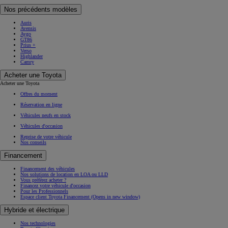
Nos précédents modèles
Auris
Avensis
Aygo
GT86
Prius +
Verso
Highlander
Camry
Acheter une Toyota
Acheter une Toyota
Offres du moment
Réservation en ligne
Véhicules neufs en stock
Véhicules d'occasion
Reprise de votre véhicule
Nos conseils
Financement
Financement des véhicules
Nos solutions de location en LOA ou LLD
Vous préférez acheter ?
Financez votre véhicule d'occasion
Pour les Professionnels
Espace client Toyota Financement
(Opens in new window)
Hybride et électrique
Nos technologies