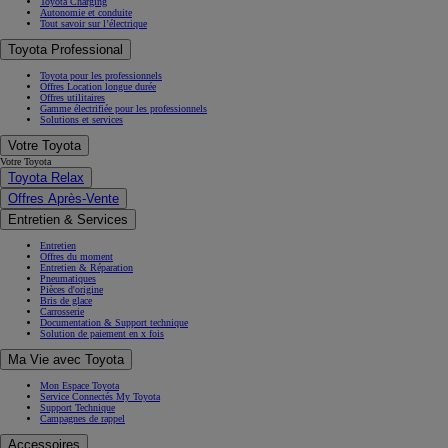
Toyota Charging
Autonomie et conduite
Tout savoir sur l’électrique
Toyota Professional
Toyota pour les professionnels
Offres Location longue durée
Offres utilitaires
Gamme électrifiée pour les professionnels
Solutions et services
Votre Toyota
Votre Toyota
Toyota Relax
Offres Après-Vente
Entretien & Services
Entretien
Offres du moment
Entretien & Réparation
Pneumatiques
Pièces d'origine
Bris de glace
Carrosserie
Documentation & Support technique
Solution de paiement en x fois
Ma Vie avec Toyota
Mon Espace Toyota
Service Connectés My Toyota
Support Technique
Campagnes de rappel
Accessoires