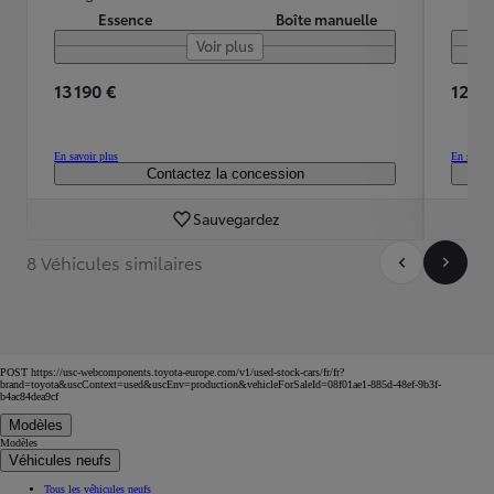
Essence
Boîte manuelle
Voir plus
13 190 €
12 59
En savoir plus
En savoir
Contactez la concession
Sauvegardez
8 Véhicules similaires
POST https://usc-webcomponents.toyota-europe.com/v1/used-stock-cars/fr/fr?
brand=toyota&uscContext=used&uscEnv=production&vehicleForSaleId=08f01ae1-885d-48ef-9b3f-
b4ac84dea9cf
Modèles
Modèles
Véhicules neufs
Tous les véhicules neufs