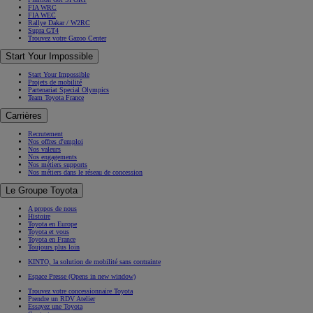
FIA WRC
FIA WEC
Rallye Dakar / W2RC
Supra GT4
Trouvez votre Gazoo Center
Start Your Impossible
Start Your Impossible
Projets de mobilité
Partenariat Special Olympics
Team Toyota France
Carrières
Recrutement
Nos offres d'emploi
Nos valeurs
Nos engagements
Nos métiers supports
Nos métiers dans le réseau de concession
Le Groupe Toyota
A propos de nous
Histoire
Toyota en Europe
Toyota et vous
Toyota en France
Toujours plus loin
KINTO, la solution de mobilité sans contrainte
Espace Presse
(Opens in new window)
Trouvez votre concessionnaire Toyota
Prendre un RDV Atelier
Essayez une Toyota