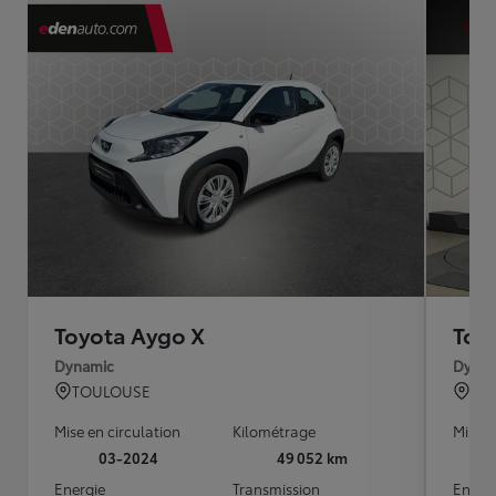
Toyota Aygo X
Toy
Dynamic
Dynam
TOULOUSE
BO
Mise en circulation
Kilométrage
Mise e
03-2024
49 052 km
Energie
Transmission
Energ