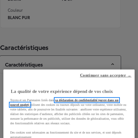
Couleur
BLANC PUR
Caractéristiques
Caractéristiques
Continuer sans accepter →
Dimensions & Carrosserie
La qualité de votre expérience dépend de vos choix
Portes
5
Places
4
Toyota et ses Partenaires listés dans
sa déclaration de confidentialité (ouvre dans un
nouvel onglet)
utilisent des cookies ou traceurs déposés sur votre ordinateur, votre mobile ou
votre tablette, afin de poursuivre les finalités suivantes : améliorer votre expérience utilisateur,
réaliser des statistiques d’audience, afficher des publicités ciblées sur les sites de partenaires,
mesurer la performance de ces publicités, utiliser des données de géolocalisation, vous offrir
des fonctionnalités relatives aux réseaux sociaux.
Des cookies sont nécessaires au fonctionnement du site et de nos services, et sont déposés
mm
automatiquement.