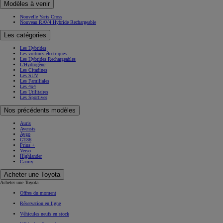
Modèles à venir
Nouvelle Yaris Cross
Nouveau RAV4 Hybride Rechargeable
Les catégories
Les Hybrides
Les voitures électriques
Les Hybrides Rechargeables
L'Hydrogène
Les Citadines
Les SUV
Les Familiales
Les 4x4
Les Utilitaires
Les Sportives
Nos précédents modèles
Auris
Avensis
Aygo
GT86
Prius +
Verso
Highlander
Camry
Acheter une Toyota
Acheter une Toyota
Offres du moment
Réservation en ligne
Véhicules neufs en stock