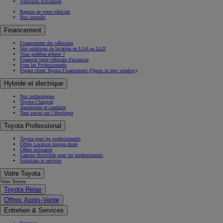
Véhicules d'occasion
Reprise de votre véhicule
Nos conseils
Financement
Financement des véhicules
Nos solutions de location en LOA ou LLD
Vous préférez acheter ?
Financez votre véhicule d'occasion
Pour les Professionnels
Espace client Toyota Financement
(Opens in new window)
Hybride et électrique
Nos technologies
Toyota Charging
Autonomie et conduite
Tout savoir sur l’électrique
Toyota Professional
Toyota pour les professionnels
Offres Location longue durée
Offres utilitaires
Gamme électrifiée pour les professionnels
Solutions et services
Votre Toyota
Votre Toyota
Toyota Relax
Offres Après-Vente
Entretien & Services