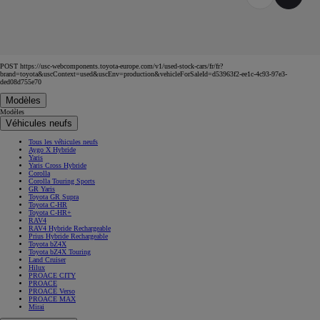
POST https://usc-webcomponents.toyota-europe.com/v1/used-stock-cars/fr/fr?
brand=toyota&uscContext=used&uscEnv=production&vehicleForSaleId=d53963f2-ee1c-4c93-97e3-
ded08d755e70
Modèles
Modèles
Véhicules neufs
Tous les véhicules neufs
Aygo X Hybride
Yaris
Yaris Cross Hybride
Corolla
Corolla Touring Sports
GR Yaris
Toyota GR Supra
Toyota C-HR
Toyota C-HR+
RAV4
RAV4 Hybride Rechargeable
Prius Hybride Rechargeable
Toyota bZ4X
Toyota bZ4X Touring
Land Cruiser
Hilux
PROACE CITY
PROACE
PROACE Verso
PROACE MAX
Mirai