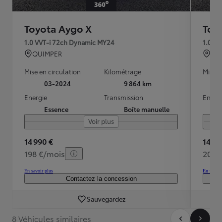
Toyota Aygo X
Toy
1.0 VVT-i 72ch Dynamic MY24
1.0 V
QUIMPER
QU
Mise en circulation
Kilométrage
Mise e
03-2024
9 864 km
Energie
Transmission
Energ
Essence
Boîte manuelle
Voir plus
14 990 €
14 99
198 €/mois
204 
En savoir plus
En savoir
Contactez la concession
Sauvegardez
8 Véhicules similaires