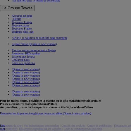
Nos métiers dans le réseau de concession
Le Groupe Toyota
A propos de nous
Histoire
Toyota en Europe
Toyota et vous
Toyota en France
Toujours plus loin
KINTO, la solution de mobilité sans contrainte
Espace Presse
(Opens in new window)
Trouvez votre concessionnaire Toyota
Prendre un RDV Atelier
Essayez une Toyota
Contactez-nous
Foire aux questions
(Opens in new window)
(Opens in new window)
(Opens in new window)
(Opens in new window)
(Opens in new window)
(Opens in new window)
(Opens in new window)
(Opens in new window)
Pour les trajets courts, privilégiez la marche ou le vélo #SeDéplacerMoinsPolluer
Pensez à covoiturer #SeDéplacerMoinsPolluer
Au quotidien, prenez les transports en commun #SeDéplacerMoinsPolluer
Retrouvez les étiquettes énergétiques de nos modèles
(Opens in new window)
Réglement du site
|
Vos informations personnelles
|
Gestion des cookies
|
Centre de préférences
|
Déclaration de
confidentialité
|
Règlement européen sur les données
|
Code de conduite
download (pdf(