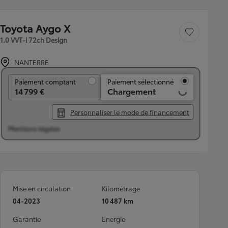
Toyota Aygo X
Sauvegarder le véh
1.0 VVT-i 72ch Design
NANTERRE
Paiement comptant
Paiement comptant
Paiement sélectionné
14 799 €
Chargement
Personnaliser le mode de financement
Mentions légales
Mise en circulation
Kilométrage
04-2023
10 487 km
Garantie
Energie