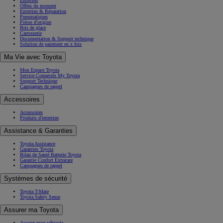
Entretien
Offres du moment
Entretien & Réparation
Pneumatiques
Pièces d'origine
Bris de glace
Carrosserie
Documentation & Support technique
Solution de paiement en x fois
Ma Vie avec Toyota
Mon Espace Toyota
Service Connectés My Toyota
Support Technique
Campagnes de rappel
Accessoires
Accessoires
Produits d'entretien
Assistance & Garanties
Toyota Assistance
Garanties Toyota
Bilan de Santé Batterie Toyota
Garantie Confort Extracare
Campagnes de rappel
Systèmes de sécurité
Toyota T-Mate
Toyota Safety Sense
Assurer ma Toyota
Assurer mon véhicule