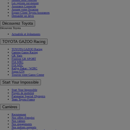
Les options sur-mesure
Assurance Connectée
Assurer votre Occasion
Espace Client Toyota Assurances
Demander un devis
Découvrez Toyota
Découvrez Toyota
Actualités et évènements
TOYOTA GAZOO Racing
TOYOTA GAZOO Racing
Gamme Gazoo Racing
GR Yaris
Finition GR SPORT
FIA WRC
FIA WEC
Rallye Dakar / W2RC
Supra GT4
Trouvez votre Gazoo Center
Start Your Impossible
Start Your Impossible
Projets de mobilité
Partenariat Special Olympics
Team Toyota France
Carrières
Recrutement
Nos offres d'emploi
Nos valeurs
Nos engagements
Nos métiers supports