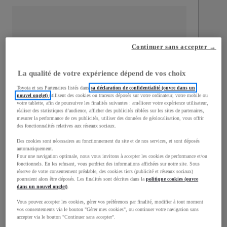
Continuer sans accepter →
mm
1 510
Hauteur
La qualité de votre expérience dépend de vos choix
Toyota et ses Partenaires listés dans
sa déclaration de confidentialité (ouvre dans un
Longueur
3 700
mm
nouvel onglet)
utilisent des cookies ou traceurs déposés sur votre ordinateur, votre mobile ou
votre tablette, afin de poursuivre les finalités suivantes : améliorer votre expérience utilisateur,
réaliser des statistiques d’audience, afficher des publicités ciblées sur les sites de partenaires,
mesurer la performance de ces publicités, utiliser des données de géolocalisation, vous offrir
des fonctionnalités relatives aux réseaux sociaux.
Des cookies sont nécessaires au fonctionnement du site et de nos services, et sont déposés
automatiquement.
Pour une navigation optimale, nous vous invitons à accepter les cookies de performance et/ou
fonctionnels. En les refusant, vous perdriez des informations affichées sur notre site. Sous
Largeur
1 740
mm
réserve de votre consentement préalable, des cookies tiers (publicité et réseaux sociaux)
pourraient alors être déposés. Les finalités sont décrites dans la
politique cookies (ouvre
dans un nouvel onglet)
.
Vous pouvez accepter les cookies, gérer vos préférences par finalité, modifier à tout moment
vos consentements via le bouton "Gérer mes cookies", ou continuer votre navigation sans
Consommation mixte
accepter via le bouton "Continuer sans accepter".