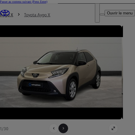
Passer au contenu suivant
(Press Enter)
DEALER NAME
Vous êtes ici
:
Ouvrir le menu
Trouvez un partenaire Toyota
Aygo X
Toyota Aygo X
1/30