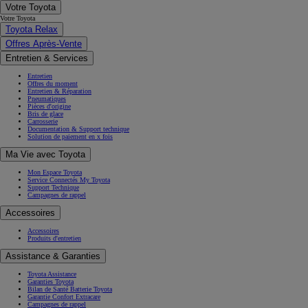
Votre Toyota
Votre Toyota
Toyota Relax
Offres Après-Vente
Entretien & Services
Entretien
Offres du moment
Entretien & Réparation
Pneumatiques
Pièces d'origine
Bris de glace
Carrosserie
Documentation & Support technique
Solution de paiement en x fois
Ma Vie avec Toyota
Mon Espace Toyota
Service Connectés My Toyota
Support Technique
Campagnes de rappel
Accessoires
Accessoires
Produits d'entretien
Assistance & Garanties
Toyota Assistance
Garanties Toyota
Bilan de Santé Batterie Toyota
Garantie Confort Extracare
Campagnes de rappel