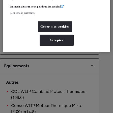
Performances
En savoir plus sur notre politique des cookies
Lien vers les partenaires
Vitesse maximale
158
km/h
Accélération 0-100km/h
14,9
secondes
Gérer mes cookies
Transmission
Accepter
Transmission
Boîte manuelle
Équipements
Autres
CO2 WLTP Combiné Moteur Thermique
(108.0)
Conso WLTP Moteur Thermique Mixte
l/100km (4.8)