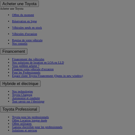
Acheter une Toyota
Acheter une Toyota
Offres du moment
Réservation en ligne
Véhicules neufs en stock
Véhicules d'occasion
Reprise de votre véhicule
Nos conseils
Financement
Financement des véhicules
Nos solutions de location en LOA ou LLD
Vous préférez acheter ?
Financez votre véhicule d'occasion
Pour les Professionnels
Espace client Toyota Financement
(Opens in new window)
Hybride et électrique
Nos technologies
Toyota Charging
Autonomie et conduite
Tout savoir sur l’électrique
Toyota Professional
Toyota pour les professionnels
Offres Location longue durée
Offres utilitaires
Gamme électrifiée pour les professionnels
Solutions et services