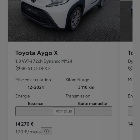
Toyota Aygo X
Toy
1.0 VVT-i 72ch Dynamic MY24
Dynam
BREST CEDEX 2
TO
Mise en circulation
Kilométrage
Mise e
12-2024
3 110 km
Energie
Transmission
Energ
Essence
Boîte manuelle
Voir plus
14 270 €
14 19
170 €/mois