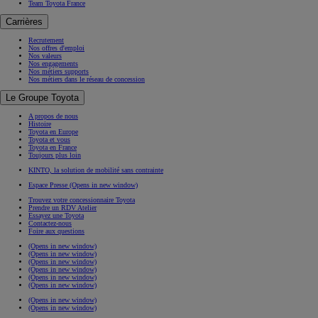
Team Toyota France
Carrières
Recrutement
Nos offres d'emploi
Nos valeurs
Nos engagements
Nos métiers supports
Nos métiers dans le réseau de concession
Le Groupe Toyota
A propos de nous
Histoire
Toyota en Europe
Toyota et vous
Toyota en France
Toujours plus loin
KINTO, la solution de mobilité sans contrainte
Espace Presse
(Opens in new window)
Trouvez votre concessionnaire Toyota
Prendre un RDV Atelier
Essayez une Toyota
Contactez-nous
Foire aux questions
(Opens in new window)
(Opens in new window)
(Opens in new window)
(Opens in new window)
(Opens in new window)
(Opens in new window)
(Opens in new window)
(Opens in new window)