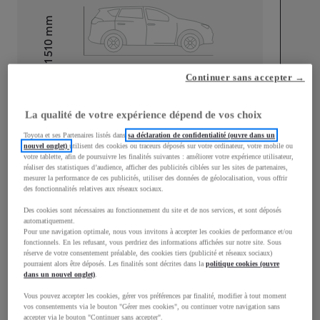
mm
1 510
Hauteur
Continuer sans accepter →
Longueur
3 700
mm
La qualité de votre expérience dépend de vos choix
Toyota et ses Partenaires listés dans
sa déclaration de confidentialité (ouvre dans un
nouvel onglet)
utilisent des cookies ou traceurs déposés sur votre ordinateur, votre mobile ou
votre tablette, afin de poursuivre les finalités suivantes : améliorer votre expérience utilisateur,
réaliser des statistiques d’audience, afficher des publicités ciblées sur les sites de partenaires,
mesurer la performance de ces publicités, utiliser des données de géolocalisation, vous offrir
Largeur
1 740
mm
des fonctionnalités relatives aux réseaux sociaux.
Des cookies sont nécessaires au fonctionnement du site et de nos services, et sont déposés
automatiquement.
Pour une navigation optimale, nous vous invitons à accepter les cookies de performance et/ou
fonctionnels. En les refusant, vous perdriez des informations affichées sur notre site. Sous
réserve de votre consentement préalable, des cookies tiers (publicité et réseaux sociaux)
Consommation mixte
pourraient alors être déposés. Les finalités sont décrites dans la
politique cookies (ouvre
dans un nouvel onglet)
.
Consommation mixte
4,8
L/100 km
Vous pouvez accepter les cookies, gérer vos préférences par finalité, modifier à tout moment
Émissions CO2
108
g/km
vos consentements via le bouton "Gérer mes cookies", ou continuer votre navigation sans
accepter via le bouton "Continuer sans accepter".