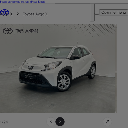
Passer au contenu suivant
(Press Enter)
DEALER NAME
Vous êtes ici
:
Ouvrir le menu
Trouvez un partenaire Toyota
Aygo X
Toyota Aygo X
1/24