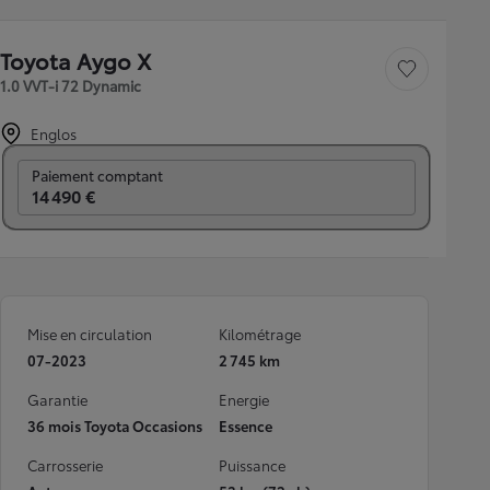
Toyota Aygo X
Sauvegarder le véh
1.0 VVT-i 72 Dynamic
Englos
Prix mensuel
Paiement comptant
14 490 €
Mise en circulation
Kilométrage
07-2023
2 745 km
Garantie
Energie
36 mois Toyota Occasions
Essence
Carrosserie
Puissance