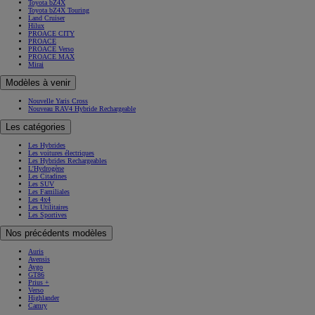
Toyota bZ4X
Toyota bZ4X Touring
Land Cruiser
Hilux
PROACE CITY
PROACE
PROACE Verso
PROACE MAX
Mirai
Modèles à venir
Nouvelle Yaris Cross
Nouveau RAV4 Hybride Rechargeable
Les catégories
Les Hybrides
Les voitures électriques
Les Hybrides Rechargeables
L'Hydrogène
Les Citadines
Les SUV
Les Familiales
Les 4x4
Les Utilitaires
Les Sportives
Nos précédents modèles
Auris
Avensis
Aygo
GT86
Prius +
Verso
Highlander
Camry