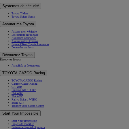
Systèmes de sécurité
Toyota T-Mate
Toyota Safety Sense
Assurer ma Toyota
Assurer mon véhicule
Les options sur-mesure
Assurance Connectée
Assurer votre Occasion
Espace Client Toyota Assurances
Demander un devis
Découvrez Toyota
Découvrez Toyota
Actualités et évènements
TOYOTA GAZOO Racing
TOYOTA GAZOO Racing
Gamme Gazoo Racing
GR Yaris
Finition GR SPORT
FIA WRC
FIA WEC
Rallye Dakar / W2RC
Supra GT4
Trouvez votre Gazoo Center
Start Your Impossible
Start Your Impossible
Projets de mobilité
Partenariat Special Olympics