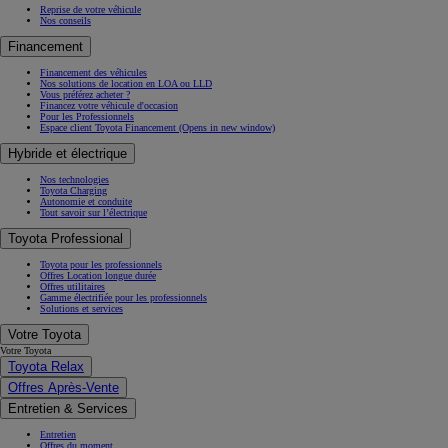
Reprise de votre véhicule
Nos conseils
Financement
Financement des véhicules
Nos solutions de location en LOA ou LLD
Vous préférez acheter ?
Financez votre véhicule d'occasion
Pour les Professionnels
Espace client Toyota Financement
(Opens in new window)
Hybride et électrique
Nos technologies
Toyota Charging
Autonomie et conduite
Tout savoir sur l’électrique
Toyota Professional
Toyota pour les professionnels
Offres Location longue durée
Offres utilitaires
Gamme électrifiée pour les professionnels
Solutions et services
Votre Toyota
Votre Toyota
Toyota Relax
Offres Après-Vente
Entretien & Services
Entretien
Offres du moment