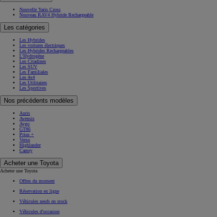
Nouvelle Yaris Cross
Nouveau RAV4 Hybride Rechargeable
Les catégories
Les Hybrides
Les voitures électriques
Les Hybrides Rechargeables
L'Hydrogène
Les Citadines
Les SUV
Les Familiales
Les 4x4
Les Utilitaires
Les Sportives
Nos précédents modèles
Auris
Avensis
Aygo
GT86
Prius +
Verso
Highlander
Camry
Acheter une Toyota
Acheter une Toyota
Offres du moment
Réservation en ligne
Véhicules neufs en stock
Véhicules d'occasion