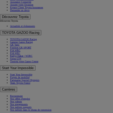
Assurance Connectée
Assurer votre Occasion
Espace Client Toyota Assurances
Demander un devis
Découvrez Toyota
Découvrez Toyota
Actualités et évènements
TOYOTA GAZOO Racing
TOYOTA GAZOO Racing
Gamme Gazoo Racing
GR Yaris
Finition GR SPORT
FIA WRC
FIA WEC
Rallye Dakar / W2RC
Supra GT4
Trouvez votre Gazoo Center
Start Your Impossible
Start Your Impossible
Projets de mobilité
Partenariat Special Olympics
Team Toyota France
Carrières
Recrutement
Nos offres d'emploi
Nos valeurs
Nos engagements
Nos métiers supports
Nos métiers dans le réseau de concession