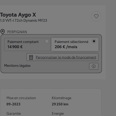
Toyota Aygo X
Sauvegarder le véh
1.0 VVT-i 72ch Dynamic MY23
PERPIGNAN
Paiement comptant
Paiement comptant
Paiement sélectionné
14 900 €
206 € /mois
Personnaliser le mode de financement
Mentions légales
Mise en circulation
Kilométrage
09-2023
29 250 km
Garantie
Energie