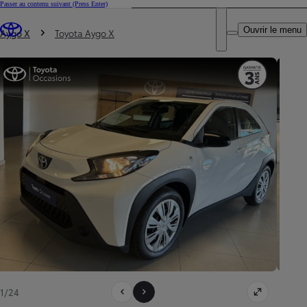
Passer au contenu suivant
(Press Enter)
DEALER NAME
Vous êtes ici
:
Ouvrir le menu
Trouvez un partenaire Toyota
Aygo X
Toyota Aygo X
1/24