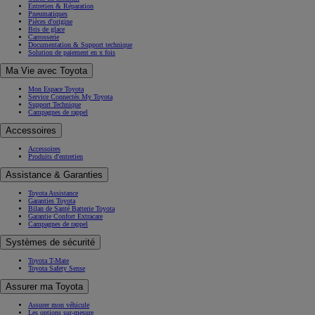
Entretien & Réparation
Pneumatiques
Pièces d'origine
Bris de glace
Carrosserie
Documentation & Support technique
Solution de paiement en x fois
Ma Vie avec Toyota
Mon Espace Toyota
Service Connectés My Toyota
Support Technique
Campagnes de rappel
Accessoires
Accessoires
Produits d'entretien
Assistance & Garanties
Toyota Assistance
Garanties Toyota
Bilan de Santé Batterie Toyota
Garantie Confort Extracare
Campagnes de rappel
Systèmes de sécurité
Toyota T-Mate
Toyota Safety Sense
Assurer ma Toyota
Assurer mon véhicule
Les options sur-mesure