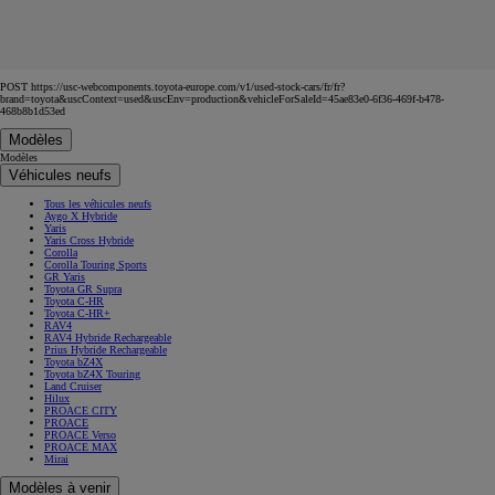
POST https://usc-webcomponents.toyota-europe.com/v1/used-stock-cars/fr/fr?
brand=toyota&uscContext=used&uscEnv=production&vehicleForSaleId=45ae83e0-6f36-469f-b478-
468b8b1d53ed
Modèles
Modèles
Véhicules neufs
Tous les véhicules neufs
Aygo X Hybride
Yaris
Yaris Cross Hybride
Corolla
Corolla Touring Sports
GR Yaris
Toyota GR Supra
Toyota C-HR
Toyota C-HR+
RAV4
RAV4 Hybride Rechargeable
Prius Hybride Rechargeable
Toyota bZ4X
Toyota bZ4X Touring
Land Cruiser
Hilux
PROACE CITY
PROACE
PROACE Verso
PROACE MAX
Mirai
Modèles à venir