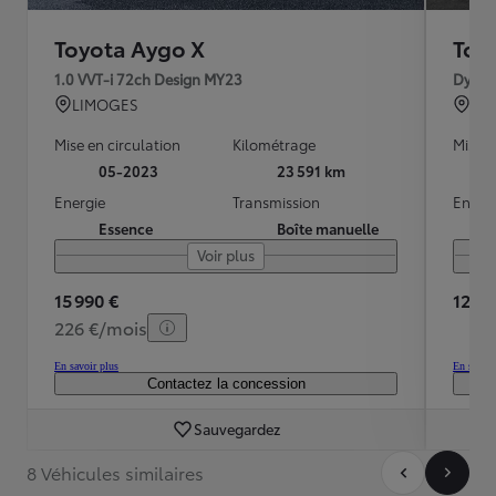
Toyota Aygo X
Toy
1.0 VVT-i 72ch Design MY23
Dynam
LIMOGES
TO
Mise en circulation
Kilométrage
Mise e
05-2023
23 591 km
Energie
Transmission
Energ
Essence
Boîte manuelle
Voir plus
15 990 €
12 99
226 €/mois
En savoir plus
En savoir
Contactez la concession
Sauvegardez
8 Véhicules similaires