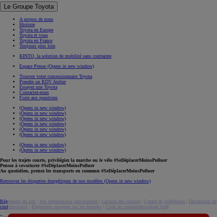
Le Groupe Toyota
A propos de nous
Histoire
Toyota en Europe
Toyota et vous
Toyota en France
Toujours plus loin
KINTO, la solution de mobilité sans contrainte
Espace Presse
(Opens in new window)
Trouvez votre concessionnaire Toyota
Prendre un RDV Atelier
Essayez une Toyota
Contactez-nous
Foire aux questions
(Opens in new window)
(Opens in new window)
(Opens in new window)
(Opens in new window)
(Opens in new window)
(Opens in new window)
(Opens in new window)
(Opens in new window)
Pour les trajets courts, privilégiez la marche ou le vélo #SeDéplacerMoinsPolluer
Pensez à covoiturer #SeDéplacerMoinsPolluer
Au quotidien, prenez les transports en commun #SeDéplacerMoinsPolluer
Retrouvez les étiquettes énergétiques de nos modèles
(Opens in new window)
Réglement du site
|
Vos informations personnelles
|
Gestion des cookies
|
Centre de préférences
|
Déclaration de
confidentialité
|
Règlement européen sur les données
|
Code de conduite
download (pdf(
Toyota. Tous droits réservés. © 2026