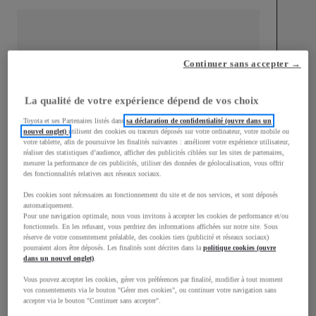
Continuer sans accepter →
mm
1 510
Hauteur
La qualité de votre expérience dépend de vos choix
Toyota et ses Partenaires listés dans
sa déclaration de confidentialité (ouvre dans un
nouvel onglet)
utilisent des cookies ou traceurs déposés sur votre ordinateur, votre mobile ou
Longueur
3 700
mm
votre tablette, afin de poursuivre les finalités suivantes : améliorer votre expérience utilisateur,
réaliser des statistiques d’audience, afficher des publicités ciblées sur les sites de partenaires,
mesurer la performance de ces publicités, utiliser des données de géolocalisation, vous offrir
des fonctionnalités relatives aux réseaux sociaux.
Des cookies sont nécessaires au fonctionnement du site et de nos services, et sont déposés
automatiquement.
Pour une navigation optimale, nous vous invitons à accepter les cookies de performance et/ou
fonctionnels. En les refusant, vous perdriez des informations affichées sur notre site. Sous
Largeur
1 740
mm
réserve de votre consentement préalable, des cookies tiers (publicité et réseaux sociaux)
pourraient alors être déposés. Les finalités sont décrites dans la
politique cookies (ouvre
dans un nouvel onglet)
.
Vous pouvez accepter les cookies, gérer vos préférences par finalité, modifier à tout moment
vos consentements via le bouton "Gérer mes cookies", ou continuer votre navigation sans
accepter via le bouton "Continuer sans accepter".
Consommation mixte