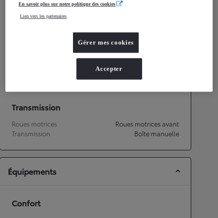
En savoir plus sur notre politique des cookies
Consommation mixte
4,8
L/100 km
Lien vers les partenaires
Émissions CO2
108
g/km
Gérer mes cookies
Performances
Vitesse maximale
158
km/h
Accepter
Accélération 0-100km/h
14,9
secondes
Transmission
Roues motrices
Roues motrices avant
Transmission
Boîte manuelle
Équipements
Confort