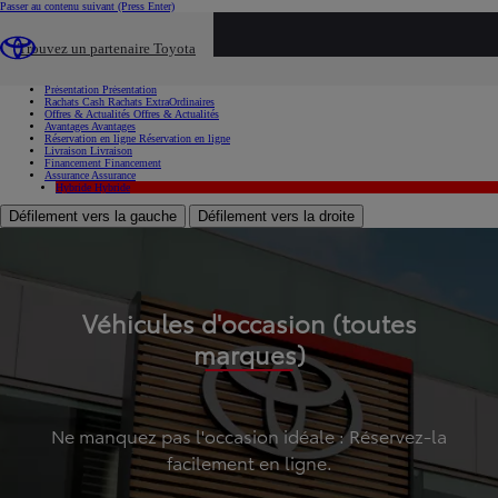
Passer au contenu suivant
(Press Enter)
...
Trouvez un partenaire Toyota
Voiture d'occasion
Présentation
Présentation
Rachats Cash
Rachats ExtraOrdinaires
Offres & Actualités
Offres & Actualités
Avantages
Avantages
Réservation en ligne
Réservation en ligne
Livraison
Livraison
Financement
Financement
Assurance
Assurance
Hybride
Hybride
Défilement vers la gauche
Défilement vers la droite
Véhicules d'occasion (toutes
marques)
Ne manquez pas l'occasion idéale : Réservez-la
facilement en ligne.