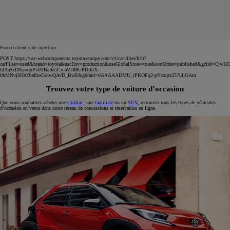
Forced client side injection
POST https://usc-webcomponents.toyota-europe.com/v1/car-filter/fr/fr?
carFilter=used&brand=toyota&uscEnv=production&useGlobalStore=true&sortOrder=published&gclid=C
ldAaScD3sjoqxPv0TBafkGCy-aVDI8UPDjklX-
0hMNvj6Hr03teIhoCskwQAvD_BwE&gbraid=0AAAAADMU_rPROFq2-pYcxqtz257uljGAm
Trouvez votre type de voiture d’occasion
Que vous souhaitiez acheter une
citadine
, une
familiale
ou un
SUV
, retrouvez tous les types de véhicules
d’occasion en vente dans notre réseau de concessions et réservables en ligne.