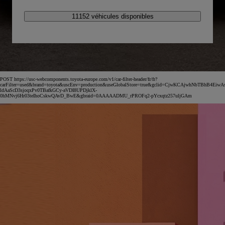
11152 véhicules disponibles
POST https://usc-webcomponents.toyota-europe.com/v1/car-filter-header/fr/fr?
carFilter=used&brand=toyota&uscEnv=production&useGlobalStore=true&gclid=CjwKCAjwhNbTBhB4EiwA
ldAaScD3sjoqxPv0TBafkGCy-aVDI8UPDjklX-
0hMNvj6Hr03teIhoCskwQAvD_BwE&gbraid=0AAAAADMU_rPROFq2-pYcxqtz257uljGAm