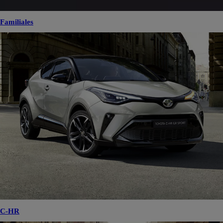
Familiales
C-HR