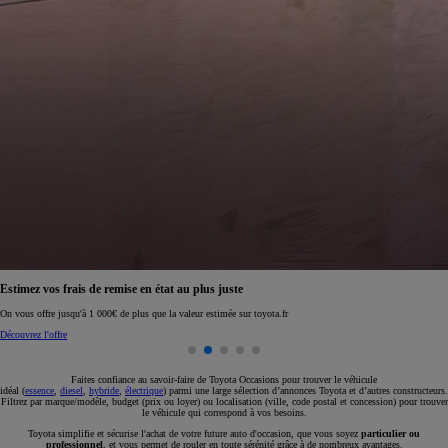
Réservez en ligne votre occasion pour 1€ seulement
Réservez en ligne
Faites confiance au savoir-faire de Toyota Occasions pour trouver le véhicule
idéal (
essence
,
diesel
,
hybride
,
électrique
) parmi une large sélection d’annonces Toyota et d’autres constructeurs.
Filtrez par marque/modèle, budget (prix ou loyer) ou localisation (ville, code postal et concession) pour trouver
le véhicule qui correspond à vos besoins.
Toyota simplifie et sécurise l'achat de votre future auto d'occasion, que vous soyez
particulier ou
professionnel
, et vous permet de rouler en toute sérénité grâce à de nombreux avantages.