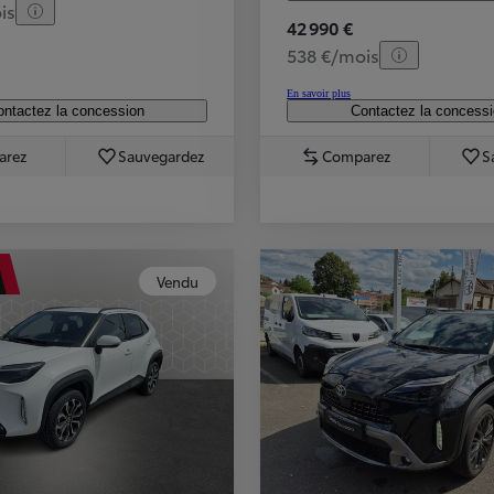
is
42 990 €
538 €/mois
En savoir plus
ntactez la concession
Contactez la concess
arez
Sauvegardez
Comparez
S
Vendu