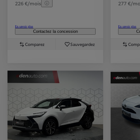
226 €/mois
277 €/mo
En savoir plus
En savoir plus
Contactez la concession
Co
Comparez
Sauvegardez
Comp
TOYOTA C-HR
HYBRIDE OU HYBRIDE RECHARGEABLE
Disponible rapidement