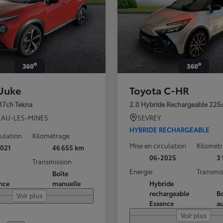
 Juke
Toyota C-HR
117ch Tekna
2.0 Hybride Rechargeable 225
AU-LES-MINES
SEVREY
HYBRIDE RECHARGEABLE
culation
Kilométrage
Mise en circulation
Kilomét
021
46 655 km
06-2025
3
Transmission
Energie
Transmis
Boîte
nce
manuelle
Hybride
rechargeable
Bo
Voir plus
Essence
a
Voir plus