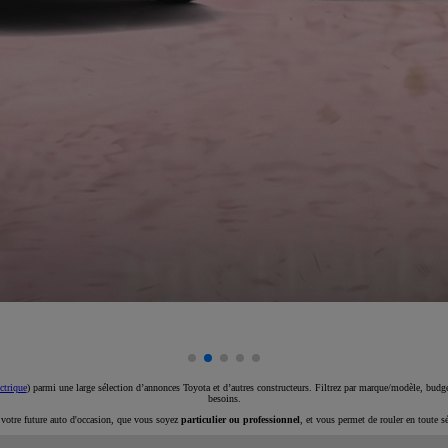
ctrique
) parmi une large sélection d’annonces Toyota et d’autres constructeurs. Filtrez par marque/modèle, budget
besoins.
e votre future auto d'occasion, que vous soyez
particulier ou professionnel
, et vous permet de rouler en toute s