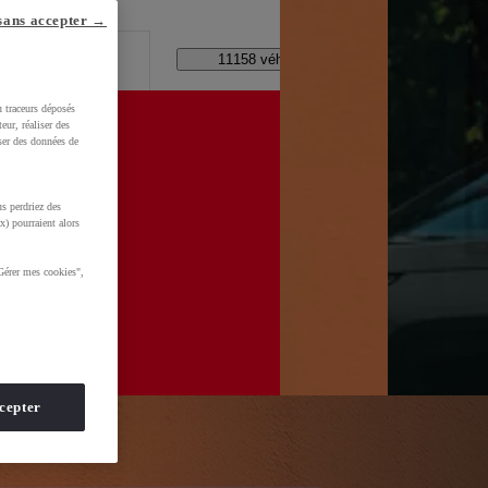
lle ?
sans accepter →
Code Postal / Concession
11158 véhicules disponibles
u traceurs déposés
eur, réaliser des
iser des données de
s perdriez des
d=0AAAAADMU_rOmt8jEeNuSaQZnsYNEuG0CS
x) pourraient alors
Gérer mes cookies",
cepter