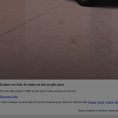
À partir de 19 700 €
Nouvelle Yaris Cross
HYBRIDE
Disponible prochainement
Estimez vos frais de remise en état au plus juste
On vous offre jusqu'à 1 000€ de plus que la valeur estimée sur toyota.fr
Découvrez l'offre
Faites confiance au savoir-faire de Toyota Occasions pour trouver le véhicule idéal (
essence
,
diesel
,
hybride
,
éle
Toyota simplifie et sécurise l'achat d