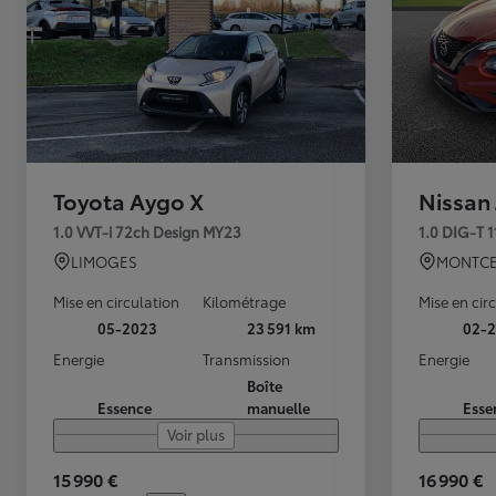
Toyota Aygo X
Nissan
1.0 VVT-i 72ch Design MY23
1.0 DIG-T 
LIMOGES
MONTCE
Mise en circulation
Kilométrage
Mise en cir
05-2023
23 591 km
02-2
Energie
Transmission
Energie
Boîte
Essence
manuelle
Esse
Voir plus
15 990 €
16 990 €