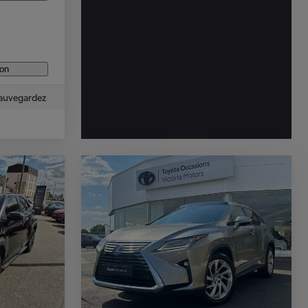
ion
auvegardez