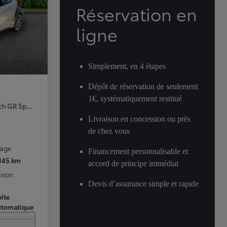
Réservation en
ligne
Simplement, en 4 étapes
Dépôt de réservation de seulement
1€, systématiquement restitué
ch GR Sport Premiere MY25
Livraison en concession ou près
de chez vous
rage
Financement personnalisable et
 145 km
accord de principe immédiat
sion
Devis d’assurance simple et rapide
îte
utomatique