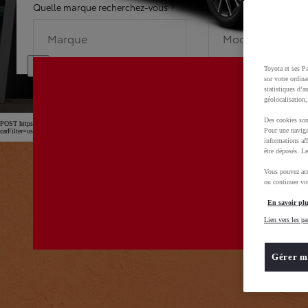
Quelle marque recherchez-vous ?
Quel modèle recherche
Marque
Modèle
Toyota et ses Pa
sur votre ordina
statistiques d’a
géolocalisation,
Des cookies son
POST https://usc-webcomponents.toyota-europe.com/v1/car-filter-header/fr/fr?
Pour une naviga
carFilter=used&brand=toyota&uscEnv=production&useGlobalStore=true&gclid=CjwKCAjw4dDT
informations aff
être déposés. Le
Vous pouvez acc
ou continuer vot
En savoir plu
Lien vers les pa
Gérer m