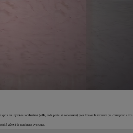
 (prix ou loyer) ou localisation (ville, code postal et concession) pour trouver le véhicule qui correspond à vos
érénité grâce à de nombreux avantages.