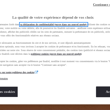
z-vous ?
Quel est votre budget ?
Dans quelle vi
Continuer 
Prix / Loyer
Ville / 
La qualité de votre expérience dépend de vos choix
rtenaires listés dans
sa déclaration de confidentialité (ouvre dans un nouvel onglet)
utilisent des cookies o
teur, votre mobile ou votre tablette, afin de poursuivre les finalités suivantes : améliorer votre expérience utilisat
udience, afficher des publicités ciblées sur les sites de partenaires, mesurer la performance de ces publicités, util
 vous offrir des fonctionnalités relatives aux réseaux sociaux.
t nécessaires au fonctionnement du site et de nos services, et sont déposés automatiquement.
tion optimale, nous vous invitons à accepter les cookies de performance et/ou fonctionnels. En les refusant, vou
BhAqEiwAkHYmSq4GUJcQuAENSKTBLvtnZ_7_qgs1FCJw6xeKY1lU8wpVetTq3f4YdxoC8kUQAvD_BwE&gbrai
ichées sur notre site. Sous réserve de votre consentement préalable, des cookies tiers (publicité et réseaux sociau
s finalités sont décrites dans la
politique cookies (ouvre dans un nouvel onglet)
.
epter les cookies, gérer vos préférences par finalité, modifier à tout moment vos consentements via le bouton "
re navigation sans accepter via le bouton "Continuer sans accepter".
s sur notre politique des cookies
rtenaires
es cookies
Ac