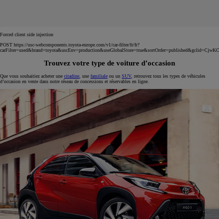
Forced client side injection
POST https://usc-webcomponents.toyota-europe.com/v1/car-filter/fr/fr?
carFilter=used&brand=toyota&uscEnv=production&useGlobalStore=true&sortOrder=published
Trouvez votre type de voiture d’occasion
Que vous souhaitiez acheter une
citadine
, une
familiale
ou un
SUV
, retrouvez tous les types de véhicules
d’occasion en vente dans notre réseau de concessions et réservables en ligne.