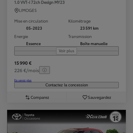
1.0 VVT-i 72ch Design MY23
LIMOGES
Mise en circulation
Kilométrage
05-2023
23 591 km
Energie
Transmission
Essence
Boîte manuelle
Voir plus
15 990 €
226 €/mois
En savoir plus
Contactez la concession
Comparez
Sauvegardez