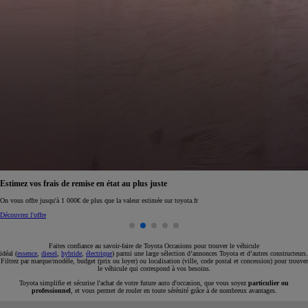
Réservez en ligne votre occasion pour 1€ seulement
Réservez en ligne
Faites confiance au savoir-faire de Toyota Occasions pour trouver le véhicule
idéal (
essence
,
diesel
,
hybride
,
électrique
) parmi une large sélection d’annonces Toyota et d’autres constructeurs.
Filtrez par marque/modèle, budget (prix ou loyer) ou localisation (ville, code postal et concession) pour trouver
le véhicule qui correspond à vos besoins.
Toyota simplifie et sécurise l'achat de votre future auto d'occasion, que vous soyez
particulier ou
professionnel
, et vous permet de rouler en toute sérénité grâce à de nombreux avantages.