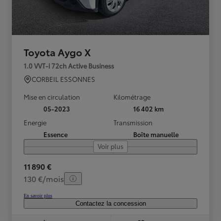
Toyota Aygo X
1.0 VVT-i 72ch Active Business
CORBEIL ESSONNES
Mise en circulation
Kilométrage
05-2023
16 402 km
Energie
Transmission
Essence
Boîte manuelle
Voir plus
11 890 €
130 €/mois
En savoir plus
Contactez la concession