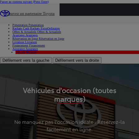
Passer au contenu suivant
(Press Enter)
...
Trouvez un partenaire Toyota
Voiture d'occasion
Présentation
Présentation
Rachats Cash
Rachats ExtraOrdinaires
Offres & Actualités
Offres & Actualités
Avantages
Avantages
Réservation en ligne
Réservation en ligne
Livraison
Livraison
Financement
Financement
Assurance
Assurance
Hybride
Hybride
Défilement vers la gauche
Défilement vers la droite
Véhicules d'occasion (toutes
marques)
Ne manquez pas l'occasion idéale : Réservez-la
facilement en ligne.