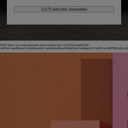
11173 véhicules disponibles
POST https://usc-webcomponents.toyota-europe.com/v1/car-filter-header/fr/fr?
carFilter=used&brand=toyota&uscEnv=production&useGlobalStore=true&gclid=CjwKCAjw4dDT