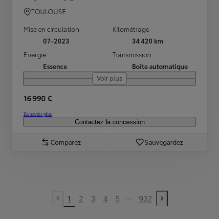
TOULOUSE
Mise en circulation
Kilométrage
07-2023
34 420 km
Energie
Transmission
Essence
Boîte automatique
Voir plus
16 990 €
En savoir plus
Contactez la concession
Comparez
Sauvegardez
...
1
2
3
4
5
932
Previous page
Next page