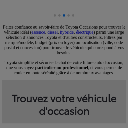
D
Faites confiance au savoir-faire de Toyota Occasions pour trouver le
véhicule idéal (
essence
,
diesel
,
hybride
,
électrique
) parmi une large
sélection d’annonces Toyota et d’autres constructeurs. Filtrez par
marque/modèle, budget (prix ou loyer) ou localisation (ville, code
postal et concession) pour trouver le véhicule qui correspond à vos
besoins.
Toyota simplifie et sécurise l'achat de votre future auto d'occasion,
que vous soyez
particulier ou professionnel
, et vous permet de
rouler en toute sérénité grâce à de nombreux avantages.
Trouvez votre véhicule
d'occasion