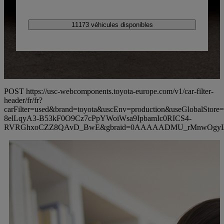
11173 véhicules disponibles
POST https://usc-webcomponents.toyota-europe.com/v1/car-filter-
header/fr/fr?
carFilter=used&brand=toyota&uscEnv=production&useGlobalS
8elLqyA3-B53kF0O9Cz7cPpYWoiWsa9IpbamIc0RICS4-
RVRGhxoCZZ8QAvD_BwE&gbraid=0AAAAADMU_rMnwOgyL