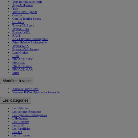
Tous les véhicules neufs
Aygo X Hybride
Yaris
Yaris Cross Hybride
Corolla
Corolla Touring Sports
GR Yaris
Toyota GR Supra
Toyota C-HR
Toyota C-HR+
RAV4
RAV4 Hybride Rechargeable
Prius Hybride Rechargeable
Toyota bZ4X
Toyota bZ4X Touring
Land Cruiser
Hilux
PROACE CITY
PROACE
PROACE Verso
PROACE MAX
Mirai
Modèles à venir
Nouvelle Yaris Cross
Nouveau RAV4 Hybride Rechargeable
Les catégories
Les Hybrides
Les voitures électriques
Les Hybrides Rechargeables
L'Hydrogène
Les Citadines
Les SUV
Les Familiales
Les 4x4
Les Utilitaires