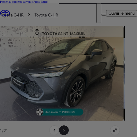
Passer au contenu suivant
(Press Enter)
DEALER NAME
Vous êtes ici
:
Ouvrir le menu
Trouvez un partenaire Toyota
Toyota C-HR
Toyota C-HR
1/21