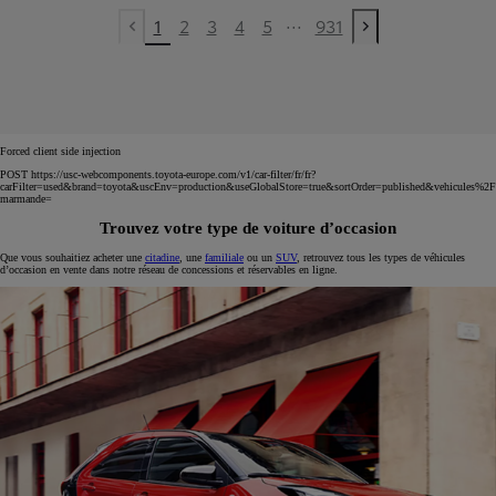
...
1
2
3
4
5
931
Previous page
Next page
Forced client side injection
POST https://usc-webcomponents.toyota-europe.com/v1/car-filter/fr/fr?
carFilter=used&brand=toyota&uscEnv=production&useGlobalStore=true&sortOrder=published&vehicules%2F
marmande=
Trouvez votre type de voiture d’occasion
Que vous souhaitiez acheter une
citadine
, une
familiale
ou un
SUV
, retrouvez tous les types de véhicules
d’occasion en vente dans notre réseau de concessions et réservables en ligne.