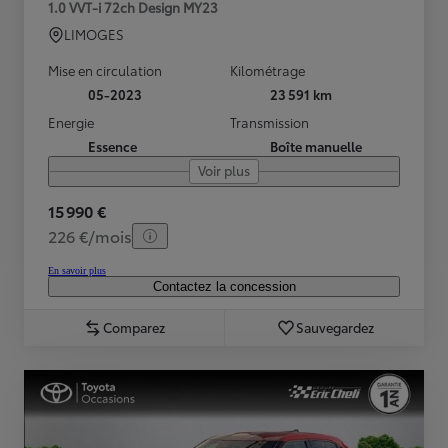
1.0 VVT-i 72ch Design MY23
LIMOGES
Mise en circulation
Kilométrage
05-2023
23 591 km
Energie
Transmission
Essence
Boîte manuelle
Voir plus
15 990 €
226 €/mois
En savoir plus
Contactez la concession
Comparez
Sauvegardez