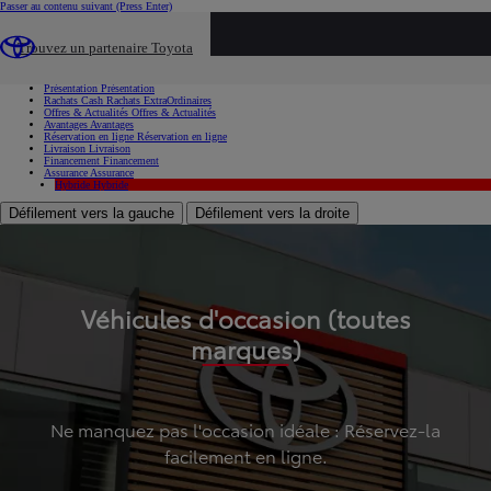
Passer au contenu suivant
(Press Enter)
...
Trouvez un partenaire Toyota
Voiture d'occasion
Présentation
Présentation
Rachats Cash
Rachats ExtraOrdinaires
Offres & Actualités
Offres & Actualités
Avantages
Avantages
Réservation en ligne
Réservation en ligne
Livraison
Livraison
Financement
Financement
Assurance
Assurance
Hybride
Hybride
Défilement vers la gauche
Défilement vers la droite
Véhicules d'occasion (toutes
marques)
Ne manquez pas l'occasion idéale : Réservez-la
facilement en ligne.