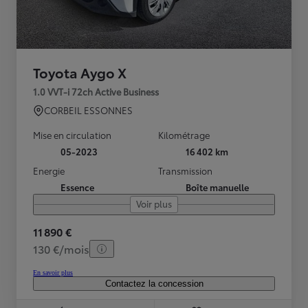
Toyota Aygo X
1.0 VVT-i 72ch Active Business
CORBEIL ESSONNES
Mise en circulation
Kilométrage
05-2023
16 402 km
Energie
Transmission
Essence
Boîte manuelle
Voir plus
11 890 €
130 €/mois
En savoir plus
Contactez la concession