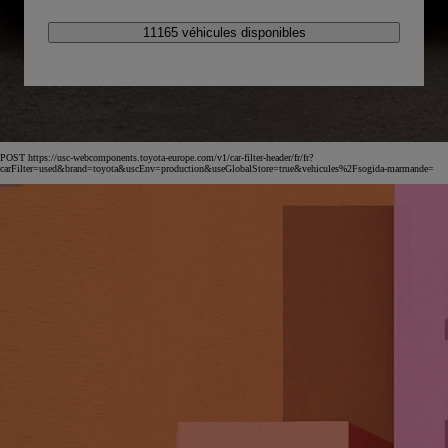
11165 véhicules disponibles
POST https://usc-webcomponents.toyota-europe.com/v1/car-filter-header/fr/fr?
carFilter=used&brand=toyota&uscEnv=production&useGlobalStore=true&vehicules%2Fsogida-marmande=