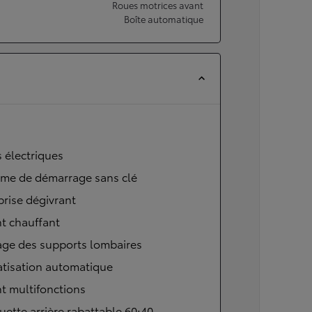
Roues motrices avant
Boîte automatique
s électriques
ème de démarrage sans clé
brise dégivrant
t chauffant
age des supports lombaires
atisation automatique
t multifonctions
ette arrière rabattable 60:40