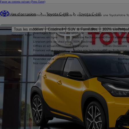
Passer au contenu suivant
(Press Enter)
Vous êtes ici
:
Véhicules d'occasion
Toyota C-HR
Toyota C-HR
Véhicules neufs
Véhicules d'occasion
Hybride et électrique
Acheter une Toyota
Votre T
Nos voitures d'occasion
Toutes les motorisations
Reprise de votre voiture
Toyota 
Tous les modèles
Citadines
SUV & Familiales
100% électriqu
Avantages Toyota Occasions
Hybride
Offres du moment
Offres 
Nouvelle Aygo X
Réservez en ligne
Hybride Rechargeable
Offres Particuliers
Entrete
HYBRIDE
Livraison près de chez vous
100% Électrique
Offres Après-vente
Offres et actualités
Hydrogène
Offres Occasions
Financez votre occasion
Toutes nos technologies
Offres Professionn
Assurez votre occasion
Accesso
Revendez votre véhicule cash
Boutiqu
Nos conseils
Ma vie 