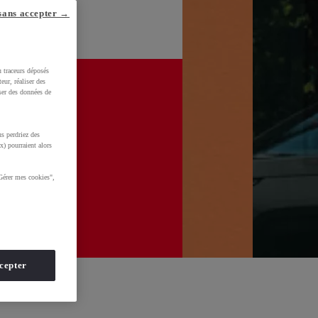
sans accepter →
u traceurs déposés
eur, réaliser des
iser des données de
s perdriez des
x) pourraient alors
Gérer mes cookies",
cepter