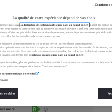
Continuer 
La qualité de votre expérience dépend de vos choix
rtenaires listés dans
sa déclaration de confidentialité (ouvre dans un nouvel onglet)
utilisent des cookies o
teur, votre mobile ou votre tablette, afin de poursuivre les finalités suivantes : améliorer votre expérience utilisat
udience, afficher des publicités ciblées sur les sites de partenaires, mesurer la performance de ces publicités, util
 vous offrir des fonctionnalités relatives aux réseaux sociaux.
t nécessaires au fonctionnement du site et de nos services, et sont déposés automatiquement.
tion optimale, nous vous invitons à accepter les cookies de performance et/ou fonctionnels. En les refusant, vou
ichées sur notre site. Sous réserve de votre consentement préalable, des cookies tiers (publicité et réseaux sociau
s finalités sont décrites dans la
politique cookies (ouvre dans un nouvel onglet)
.
epter les cookies, gérer vos préférences par finalité, modifier à tout moment vos consentements via le bouton "
Services
Concession
re navigation sans accepter via le bouton "Continuer sans accepter".
s sur notre politique des cookies
rtenaires
Energie
oyota Occasions
Hybride Essence
es cookies
Ac
Étiquette énergétique
aire nacré