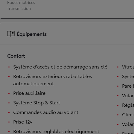
Roues motrices
Transmission
À partir de 19 700 €
Nouvelle Yaris Cross
HYBRIDE
Disponible prochainement
Équipements
Confort
Système d'accès et de démarrage sans clé
Vitre
Rétroviseurs extérieurs rabattables
Syst
automatiquement
Pare 
Prise auxiliaire
Volan
Système Stop & Start
Régl
Commandes audio au volant
Clim
Prise 12v
Volan
Rétroviseurs réglables électriquement
Banqu