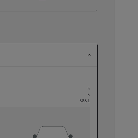
5
5
388
L