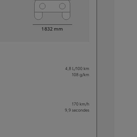
Largeur
1 832
mm
4,8
L/100 km
108
g/km
170
km/h
9,9
secondes