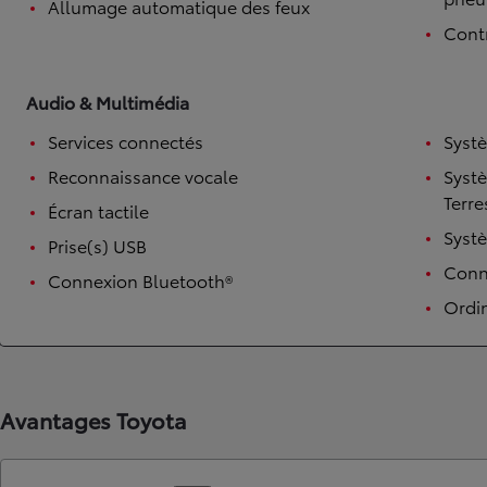
Allumage automatique des feux
Contr
Audio & Multimédia
Services connectés
Syst
Reconnaissance vocale
Syst
Terre
Écran tactile
Syst
Prise(s) USB
TOYOTA C-HR
Conne
Connexion Bluetooth®
HYBRIDE OU HYBRIDE RECHARGEABLE
Disponible rapidement
Ordi
Avantages Toyota