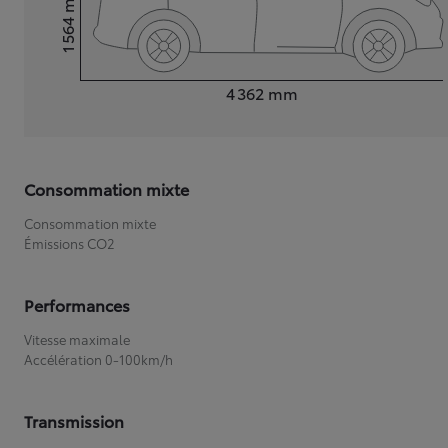
1 564
Hauteur
Longueur
4 362
mm
Consommation mixte
Consommation mixte
Émissions CO2
Performances
Vitesse maximale
Accélération 0-100km/h
Transmission