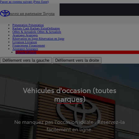
Passer au contenu suivant
(Press Enter)
...
Trouvez un partenaire Toyota
Voiture d'occasion
Présentation
Présentation
Rachats Cash
Rachats ExtraOrdinaires
Offres & Actualités
Offres & Actualités
Avantages
Avantages
Réservation en ligne
Réservation en ligne
Livraison
Livraison
Financement
Financement
Assurance
Assurance
Hybride
Hybride
Défilement vers la gauche
Défilement vers la droite
Véhicules d'occasion (toutes
marques)
Ne manquez pas l'occasion idéale : Réservez-la
facilement en ligne.