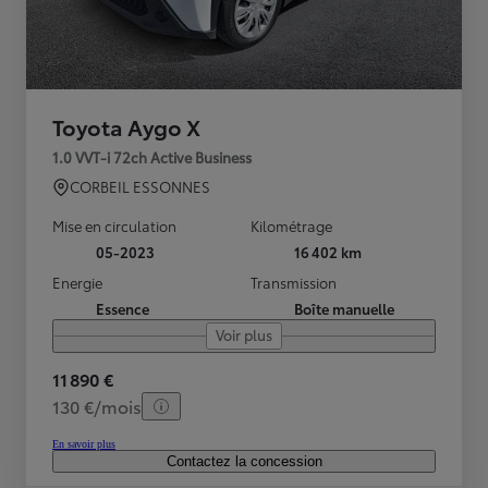
Toyota Aygo X
1.0 VVT-i 72ch Active Business
CORBEIL ESSONNES
Mise en circulation
Kilométrage
05-2023
16 402 km
Energie
Transmission
Essence
Boîte manuelle
Voir plus
11 890 €
130 €/mois
En savoir plus
Contactez la concession