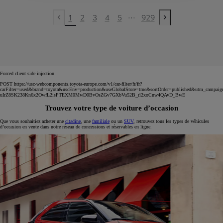
...
1
2
3
4
5
929
Previous page
Next page
Forced client side injection
POST https://usc-webcomponents.toyota-europe.com/v1/car-filter/fr/fr?
carFilter=used&brand=toyota&uscEnv=production&useGlobalStore=true&sortOrder=published&utm
uIrZ8SK238Kn6x2OwfL2isPTEXM0MwD0BvOsZGv7GXbVu52B_rl2xoCnw4QAvD_BwE
Trouvez votre type de voiture d’occasion
Que vous souhaitiez acheter une
citadine
, une
familiale
ou un
SUV
, retrouvez tous les types de véhicules
d’occasion en vente dans notre réseau de concessions et réservables en ligne.