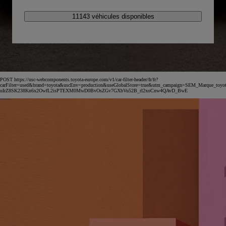
11143 véhicules disponibles
POST https://usc-webcomponents.toyota-europe.com/v1/car-filter-header/fr/fr?
carFilter=used&brand=toyota&uscEnv=production&useGlobalStore=true&utm_campaign=SEM_Marqu
uIrZ8SK238Kn6x2OwfL2isPTEXM0MwD0BvOsZGv7GXbVu52B_rl2xoCnw4QAvD_BwE