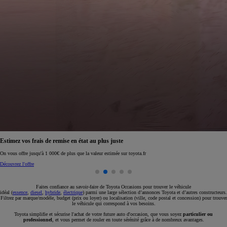
Réservez en ligne votre occasion pour 1€ seulement
Réservez en ligne
Faites confiance au savoir-faire de Toyota Occasions pour trouver le véhicule
idéal (
essence
,
diesel
,
hybride
,
électrique
) parmi une large sélection d’annonces Toyota et d’autres constructeurs.
Filtrez par marque/modèle, budget (prix ou loyer) ou localisation (ville, code postal et concession) pour trouver
le véhicule qui correspond à vos besoins.
Toyota simplifie et sécurise l'achat de votre future auto d'occasion, que vous soyez
particulier ou
professionnel
, et vous permet de rouler en toute sérénité grâce à de nombreux avantages.