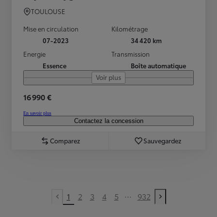
TOULOUSE
Mise en circulation
Kilométrage
07-2023
34 420 km
Energie
Transmission
Essence
Boîte automatique
Voir plus
16 990 €
En savoir plus
Contactez la concession
Comparez
Sauvegardez
...
1
2
3
4
5
932
Previous page
Next page