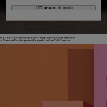
11177 véhicules disponibles
POST https://usc-webcomponents.toyota-europe.com/v1/car-filter-header/fr/fr?
carFilter=used&brand=toyota&uscEnv=production&useGlobalStore=true