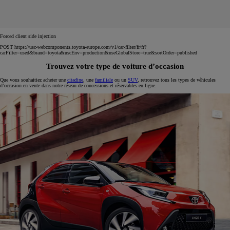
Forced client side injection
POST https://usc-webcomponents.toyota-europe.com/v1/car-filter/fr/fr?
carFilter=used&brand=toyota&uscEnv=production&useGlobalStore=true&sortOrder=published
Trouvez votre type de voiture d’occasion
Que vous souhaitiez acheter une
citadine
, une
familiale
ou un
SUV
, retrouvez tous les types de véhicules
d’occasion en vente dans notre réseau de concessions et réservables en ligne.