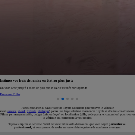
Réservez en ligne votre occasion pour 1€ seulement
Réservez en ligne
Faites confiance au savoir-faire de Toyota Occasions pour trouver le véhicule
idéal (
essence
,
diesel
,
hybride
,
électrique
) parmi une large sélection d’annonces Toyota et d’autres constructeurs.
Filtrez par marque/modèle, budget (prix ou loyer) ou localisation (ville, code postal et concession) pour trouver
le véhicule qui correspond à vos besoins.
Toyota simplifie et sécurise l'achat de votre future auto d'occasion, que vous soyez
particulier ou
professionnel
, et vous permet de rouler en toute sérénité grâce à de nombreux avantages.