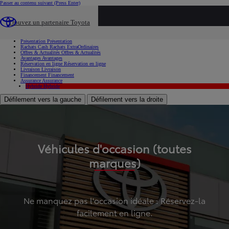
Passer au contenu suivant
(Press Enter)
...
Trouvez un partenaire Toyota
Voiture d'occasion
Présentation
Présentation
Rachats Cash
Rachats ExtraOrdinaires
Offres & Actualités
Offres & Actualités
Avantages
Avantages
Réservation en ligne
Réservation en ligne
Livraison
Livraison
Financement
Financement
Assurance
Assurance
Hybride
Hybride
Défilement vers la gauche
Défilement vers la droite
Véhicules d'occasion (toutes
marques)
Ne manquez pas l'occasion idéale : Réservez-la
facilement en ligne.