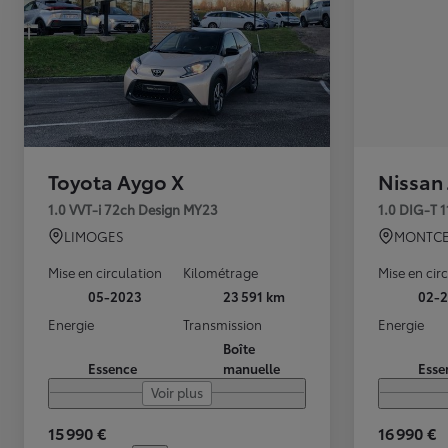
Toyota Aygo X
Nissan
1.0 VVT-i 72ch Design MY23
1.0 DIG-T 
LIMOGES
MONTCE
Mise en circulation
Kilométrage
Mise en cir
05-2023
23 591 km
02-2
Energie
Transmission
Energie
Boîte
Essence
manuelle
Esse
Voir plus
15 990 €
16 990 €