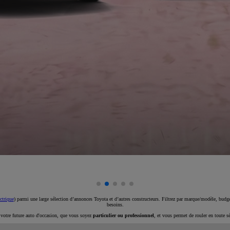
ctrique
) parmi une large sélection d’annonces Toyota et d’autres constructeurs. Filtrez par marque/modèle, budget
besoins.
e votre future auto d'occasion, que vous soyez
particulier ou professionnel
, et vous permet de rouler en toute s