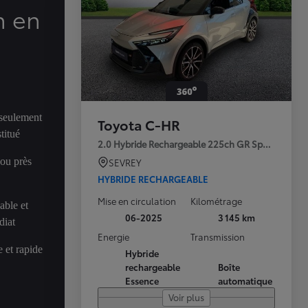
n en
 seulement
Toyota C-HR
titué
2.0 Hybride Rechargeable 225ch GR Sport Premi
 ou près
SEVREY
HYBRIDE RECHARGEABLE
Mise en circulation
Kilométrage
able et
06-2025
3 145 km
diat
Energie
Transmission
 et rapide
Hybride
rechargeable
Boîte
Essence
automatique
Voir plus