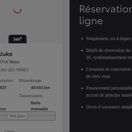
Réservatio
ligne
Simplement, en 4 étapes
Dépôt de réservation de
 Juke
1€, systématiquement res
117ch Tekna
Livraison en concession
AU-LES-MINES
de chez vous
culation
Kilométrage
021
46 655 km
Financement personnalis
accord de principe immé
Transmission
Boîte
Devis d’assurance simple
nce
manuelle
Voir plus