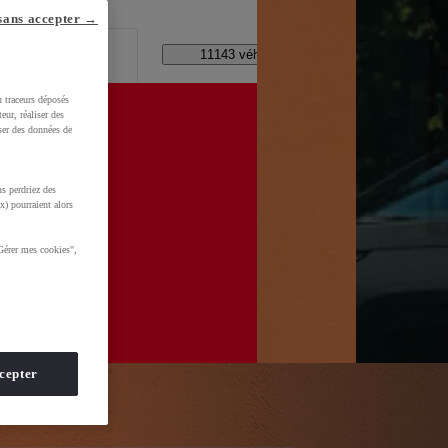
lle ?
sans accepter →
Code Postal / Concession
11143 véhicules disponibles
u traceurs déposés
eur, réaliser des
iser des données de
xPv0TBafkGCy-aVDI8UPDjklX-0hMNvj6Hr03teIhoCskwQAvD_BwE&gbraid=0AAAAADMU_rPROFq2-
s perdriez des
x) pourraient alors
Gérer mes cookies",
cepter