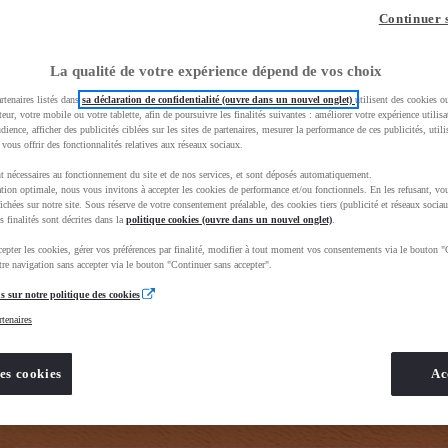
z-vous ?
Quel est votre budget ?
Dans quelle vi
Continuer 
Prix / Loyer
Ville / 
La qualité de votre expérience dépend de vos choix
rtenaires listés dans
sa déclaration de confidentialité (ouvre dans un nouvel onglet)
utilisent des cookies o
teur, votre mobile ou votre tablette, afin de poursuivre les finalités suivantes : améliorer votre expérience utilisat
udience, afficher des publicités ciblées sur les sites de partenaires, mesurer la performance de ces publicités, util
 vous offrir des fonctionnalités relatives aux réseaux sociaux.
t nécessaires au fonctionnement du site et de nos services, et sont déposés automatiquement.
rand=toyota&uscEnv=production&useGlobalStore=true&gclid=CjwKCAjwhNbTBhB4EiwAsFSg-ldAaScD3sjoq
tion optimale, nous vous invitons à accepter les cookies de performance et/ou fonctionnels. En les refusant, vou
ichées sur notre site. Sous réserve de votre consentement préalable, des cookies tiers (publicité et réseaux sociau
s finalités sont décrites dans la
politique cookies (ouvre dans un nouvel onglet)
.
epter les cookies, gérer vos préférences par finalité, modifier à tout moment vos consentements via le bouton "
re navigation sans accepter via le bouton "Continuer sans accepter".
s sur notre politique des cookies
rtenaires
es cookies
Ac