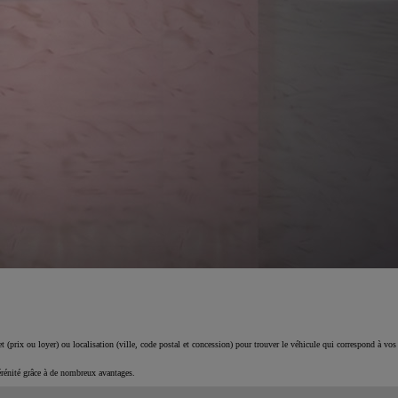
 (prix ou loyer) ou localisation (ville, code postal et concession) pour trouver le véhicule qui correspond à vos
érénité grâce à de nombreux avantages.