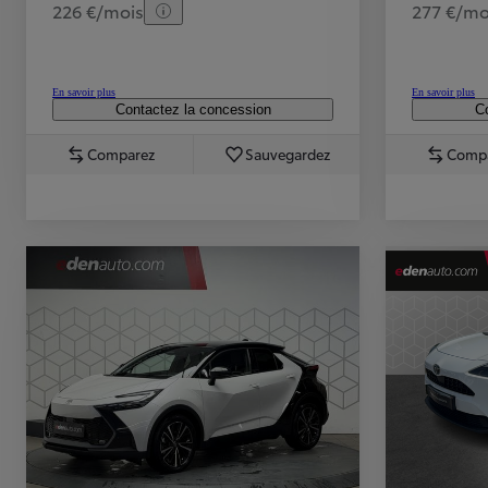
226 €/mois
277 €/mo
En savoir plus
En savoir plus
Contactez la concession
Co
Comparez
Sauvegardez
Comp
TOYOTA C-HR
HYBRIDE OU HYBRIDE RECHARGEABLE
Disponible rapidement