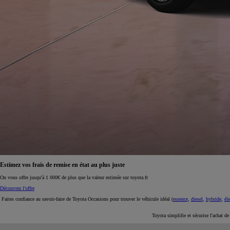
À partir de 19 700 €
Nouvelle Yaris Cross
HYBRIDE
Disponible prochainement
Estimez vos frais de remise en état au plus juste
On vous offre jusqu'à 1 000€ de plus que la valeur estimée sur toyota.fr
Découvrez l'offre
Faites confiance au savoir-faire de Toyota Occasions pour trouver le véhicule idéal (
essence
,
diesel
,
hybride
,
éle
Toyota simplifie et sécurise l'achat d