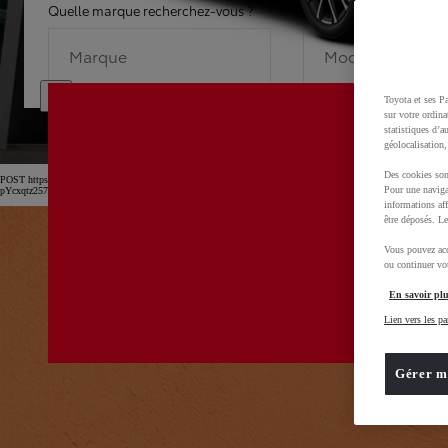
Quelle marque recherchez-vous ?
Quel modèle recherche
Marque
Modèle
Toyota et ses Pa
sur votre ordina
statistiques d’a
géolocalisation,
Des cookies son
POST https://usc-webcomponents.toyota-europe.com/v1/car-filter-header/fr/fr?carFilter=used&b
Pour une naviga
pYcxqtz257uljGAm
informations aff
être déposés. Le
Vous pouvez acc
ou continuer vot
En savoir plu
Lien vers les pa
Gérer m