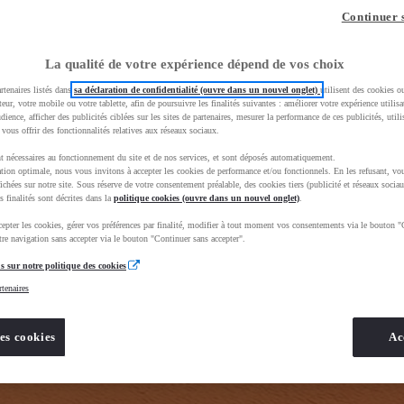
z-vous ?
Quel est votre budget ?
Dans quelle vi
Continuer 
Prix / Loyer
Ville / 
La qualité de votre expérience dépend de vos choix
rtenaires listés dans
sa déclaration de confidentialité (ouvre dans un nouvel onglet)
utilisent des cookies o
teur, votre mobile ou votre tablette, afin de poursuivre les finalités suivantes : améliorer votre expérience utilisat
udience, afficher des publicités ciblées sur les sites de partenaires, mesurer la performance de ces publicités, util
 vous offrir des fonctionnalités relatives aux réseaux sociaux.
t nécessaires au fonctionnement du site et de nos services, et sont déposés automatiquement.
tion optimale, nous vous invitons à accepter les cookies de performance et/ou fonctionnels. En les refusant, vou
e_toyota_occasion_VO&gad_source=1&gad_campaignid=12420073414&gbraid=0AAAAADMU_rPnDkJcpHH
ichées sur notre site. Sous réserve de votre consentement préalable, des cookies tiers (publicité et réseaux sociau
s finalités sont décrites dans la
politique cookies (ouvre dans un nouvel onglet)
.
epter les cookies, gérer vos préférences par finalité, modifier à tout moment vos consentements via le bouton "
re navigation sans accepter via le bouton "Continuer sans accepter".
s sur notre politique des cookies
rtenaires
es cookies
Ac