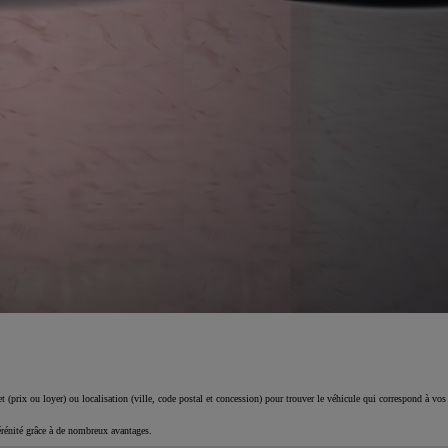
 (prix ou loyer) ou localisation (ville, code postal et concession) pour trouver le véhicule qui correspond à vos
érénité grâce à de nombreux avantages.