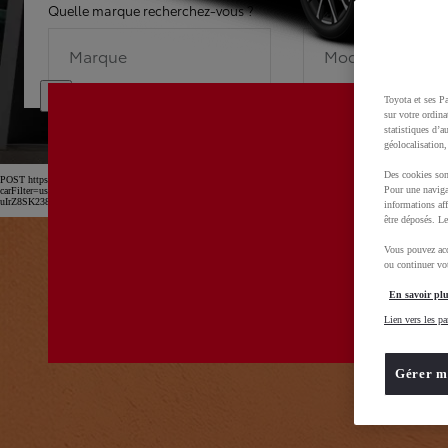
Quelle marque recherchez-vous ?
Quel modèle recherche
Marque
Modèle
Toyota et ses Pa
sur votre ordina
statistiques d’a
géolocalisation,
Des cookies son
POST https://usc-webcomponents.toyota-europe.com/v1/car-filter-header/fr/fr?
Pour une naviga
carFilter=used&brand=toyota&uscEnv=production&useGlobalStore=true&utm_campaign=SEM_Marqu
uIrZ8SK238Kn6x2OwfL2isPTEXM0MwD0BvOsZGv7GXbVu52B_rl2xoCnw4QAvD_BwE
informations aff
être déposés. Le
Vous pouvez acc
ou continuer vot
En savoir plu
Lien vers les pa
Gérer m