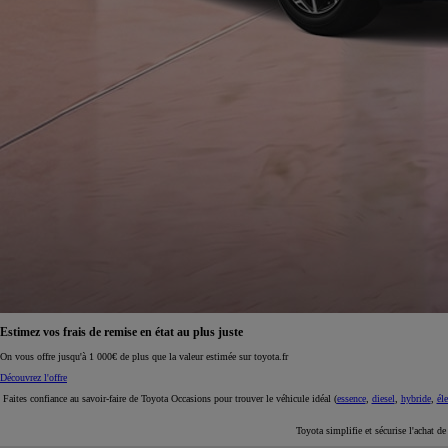
À partir de 19 700 €
Nouvelle Yaris Cross
HYBRIDE
Disponible prochainement
Estimez vos frais de remise en état au plus juste
On vous offre jusqu'à 1 000€ de plus que la valeur estimée sur toyota.fr
Découvrez l'offre
Faites confiance au savoir-faire de Toyota Occasions pour trouver le véhicule idéal (
essence
,
diesel
,
hybride
,
éle
Toyota simplifie et sécurise l'achat d