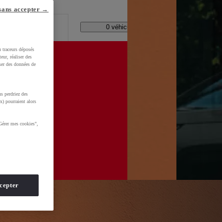
lle ?
sans accepter →
Code Postal / Concession
11177 véhicules disponibles
u traceurs déposés
eur, réaliser des
iser des données de
s perdriez des
WkltZ5T1KXUDb4&gclid=CjwKCAjwhNbTBhB4EiwAsFSg-
x) pourraient alors
Gérer mes cookies",
cepter