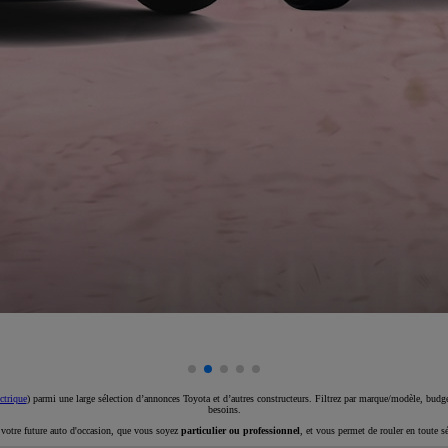
ctrique
) parmi une large sélection d’annonces Toyota et d’autres constructeurs. Filtrez par marque/modèle, budget
besoins.
e votre future auto d'occasion, que vous soyez
particulier ou professionnel
, et vous permet de rouler en toute s