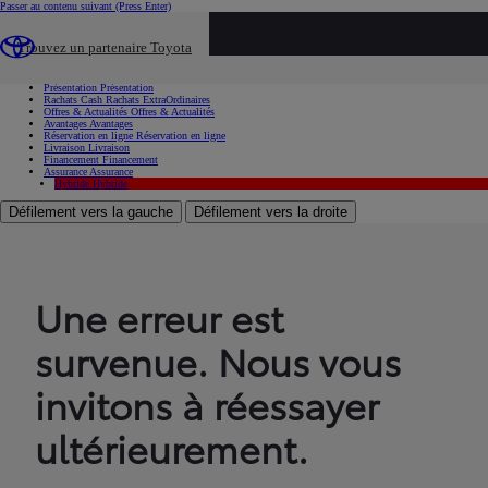
Passer au contenu suivant
(Press Enter)
...
Trouvez un partenaire Toyota
Voiture d'occasion
Présentation
Présentation
Rachats Cash
Rachats ExtraOrdinaires
Offres & Actualités
Offres & Actualités
Avantages
Avantages
Réservation en ligne
Réservation en ligne
Livraison
Livraison
Financement
Financement
Assurance
Assurance
Hybride
Hybride
Défilement vers la gauche
Défilement vers la droite
Une erreur est
survenue. Nous vous
invitons à réessayer
ultérieurement.