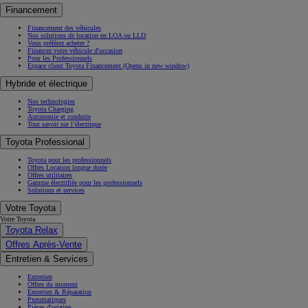
Financement
Financement des véhicules
Nos solutions de location en LOA ou LLD
Vous préférez acheter ?
Financez votre véhicule d'occasion
Pour les Professionnels
Espace client Toyota Financement
(Opens in new window)
Hybride et électrique
Nos technologies
Toyota Charging
Autonomie et conduite
Tout savoir sur l’électrique
Toyota Professional
Toyota pour les professionnels
Offres Location longue durée
Offres utilitaires
Gamme électrifiée pour les professionnels
Solutions et services
Votre Toyota
Votre Toyota
Toyota Relax
Offres Après-Vente
Entretien & Services
Entretien
Offres du moment
Entretien & Réparation
Pneumatiques
Pièces d'origine