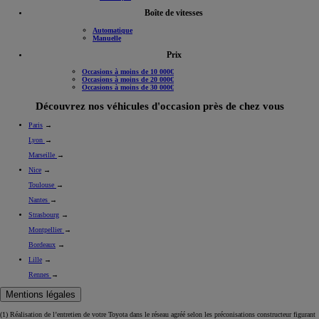
Boîte de vitesses
Automatique
Manuelle
Prix
Occasions à moins de 10 000€
Occasions à moins de 20 000€
Occasions à moins de 30 000€
Découvrez nos véhicules d'occasion près de chez vous
Paris
→
Lyon
→
Marseille
→
Nice
→
Toulouse
→
Nantes
→
Strasbourg
→
Montpellier
→
Bordeaux
→
Lille
→
Rennes
→
Mentions légales
(1) Réalisation de l’entretien de votre Toyota dans le réseau agréé selon les préconisations constructeur figurant