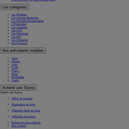
Les catégories
Les Hybrides
Les voitures électriques
Les Hybrides Rechargeables
L'Hydrogène
Les Citadines
Les SUV
Les Familiales
Les 4x4
Les Utilitaires
Les Sportives
Nos précédents modèles
Auris
Avensis
Aygo
GT86
Prius +
Verso
Highlander
Camry
Acheter une Toyota
Acheter une Toyota
Offres du moment
Réservation en ligne
Véhicules neufs en stock
Véhicules d'occasion
Reprise de votre véhicule
Nos conseils