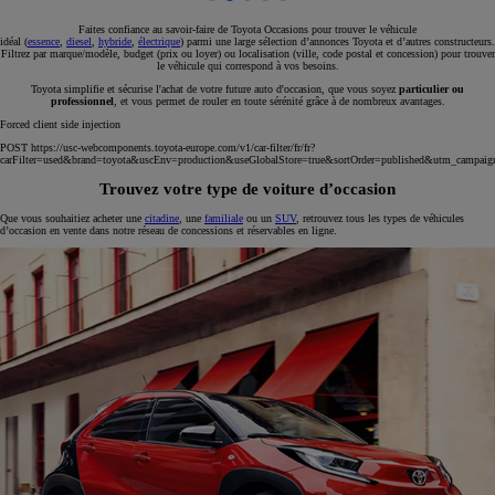
Faites confiance au savoir-faire de Toyota Occasions pour trouver le véhicule
idéal (
essence
,
diesel
,
hybride
,
électrique
) parmi une large sélection d’annonces Toyota et d’autres constructeurs.
Filtrez par marque/modèle, budget (prix ou loyer) ou localisation (ville, code postal et concession) pour trouver
le véhicule qui correspond à vos besoins.
Toyota simplifie et sécurise l'achat de votre future auto d'occasion, que vous soyez
particulier ou
professionnel
, et vous permet de rouler en toute sérénité grâce à de nombreux avantages.
Forced client side injection
POST https://usc-webcomponents.toyota-europe.com/v1/car-filter/fr/fr?
carFilter=used&brand=toyota&uscEnv=production&useGlobalStore=true&sortOrder=published&utm
Trouvez votre type de voiture d’occasion
Que vous souhaitiez acheter une
citadine
, une
familiale
ou un
SUV
, retrouvez tous les types de véhicules
d’occasion en vente dans notre réseau de concessions et réservables en ligne.