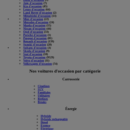
Jeep d'occasion
(7)
Kia d'occasion
(45)
Lexus d'occasion
(64)
Land Rover d'occasion
(2)
Mitsubishi d'occasion
(13)
Mini d'occasion
(22)
Mercedes d'occasion
(24)
Mazda d'occasion
(15)
Nissan d'occasion
(44)
Opel d'occasion
(33)
Porsche d'occasion
(1)
Peugeot d'occasion
(81)
Renault d'occasion
(139)
Suzuki d'occasion
(28)
Subaru d'occasion
(3)
Skoda d'occasion
(9)
Seat d'occasion
(10)
Toyota d'occasion
(9529)
Volvo d'occasion
(11)
Volkswagen d'occasion
(74)
Nos voitures d'occasion par catégorie
Carrosserie
Citadines
SUV
Familiales
Utilitaires
Berlines
Breaks
Énergie
Hybride
Hybride rechargeable
Diesel
Essence
Électrique