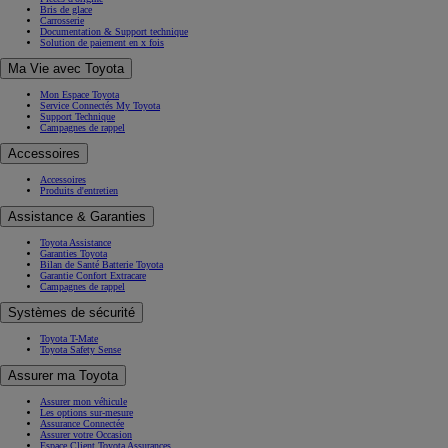
Bris de glace
Carrosserie
Documentation & Support technique
Solution de paiement en x fois
Ma Vie avec Toyota
Mon Espace Toyota
Service Connectés My Toyota
Support Technique
Campagnes de rappel
Accessoires
Accessoires
Produits d'entretien
Assistance & Garanties
Toyota Assistance
Garanties Toyota
Bilan de Santé Batterie Toyota
Garantie Confort Extracare
Campagnes de rappel
Systèmes de sécurité
Toyota T-Mate
Toyota Safety Sense
Assurer ma Toyota
Assurer mon véhicule
Les options sur-mesure
Assurance Connectée
Assurer votre Occasion
Espace Client Toyota Assurances