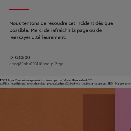
Nous tentons de résoudre cet incident dès que
possible. Merci de rafraichir la page ou de
réessayer ultérieurement.
D-GC500
cmsg89nbs003l10poe1p12tga
POST https://usc-webcomponents.toyota-europe.com/v1/car-filter-header/fr/fr?
carFilter=used&brand=toyota&uscEnv=production&useGlobalStore=true&utm_campaign=SEM_Marqu