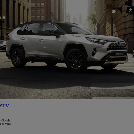
SUV
 véhicule.
e si vous