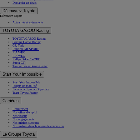
Demander un devis
Découvrez Toyota
Découvrez Toyota
Actualités et évènements
TOYOTA GAZOO Racing
TOYOTA GAZOO Racing
Gamme Gazoo Racing
GR Yaris
Finition GR SPORT
FIA WRC
FIA WEC
Rallye Dakar / W2RC
Supra GT4
Trouvez votre Gazoo Center
Start Your Impossible
Start Your Impossible
Projets de mobilité
Partenariat Special Olympics
Team Toyota France
Carrières
Recrutement
Nos offres d'emploi
Nos valeurs
Nos engagements
Nos métiers supports
Nos métiers dans le réseau de concession
Le Groupe Toyota