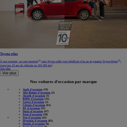
Toyota relax
(1)
(2)
À tout moment, un seul entretien
chez Toyota suffit pour bénéficier d’un an de garantie Toyota Relax
,
*
jusqu’aux 10 ans du véhicule ou 185 000 km
Voir plus
Voir plus
Nos voitures d'occasion par marque
Audi d'occasion
(19)
Alfa Romeo d'occasion
(2)
Abarth d'occasion
(1)
BMW d'occasion
(31)
Cupra d'occasion
(2)
Citroen d'occasion
(61)
DS d'occasion
(11)
Dacia d'occasion
(47)
Ford d'occasion
(58)
Fiat d'occasion
(41)
Hyundai d'occasion
(82)
Honda d'occasion
(6)
Isuzu d'occasion
(3)