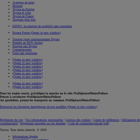
A propos de nous
Histoire
Toyota en Europe
Toyota et vous
Toyota en France
Toujours plus loin
KINTO, la solution de mobilité sans contrainte
Espace Presse
(Opens in new window)
Trouvez votre concessionnaire Toyota
Prendre un RDV Atelier
Essayez une Toyota
Contactez-nous
Foire aux questions
(Opens in new window)
(Opens in new window)
(Opens in new window)
(Opens in new window)
(Opens in new window)
(Opens in new window)
(Opens in new window)
(Opens in new window)
Pour les trajets courts, privilégiez la marche ou le vélo #SeDéplacerMoinsPolluer
Pensez à covoiturer #SeDéplacerMoinsPolluer
Au quotidien, prenez les transports en commun #SeDéplacerMoinsPolluer
Retrouvez les étiquettes énergétiques de nos modèles
(Opens in new window)
Réglement du site
|
Vos informations personnelles
|
Gestion des cookies
|
Centre de préférences
|
Déclaration de
confidentialité
|
Règlement européen sur les données
|
Code de conduite
download (pdf(
Toyota. Tous droits réservés. © 2026
Informations légales
Accessibilité : non conforme