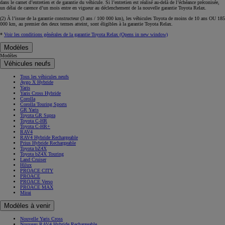
dans le carnet d’entretien et de garantie du véhicule. Si l’entretien est réalisé
au-delà de l’échéance
préconisée,
un délai de carence d’un mois
entre en vigueur au déclenchement de la nouvelle garantie Toyota Relax.
(2) À l’issue de la garantie constructeur (3 ans / 100 000 km), les véhicules Toyota de moins de 10 ans
OU
185
000 km, au premier des deux termes atteint, sont éligibles à la garantie Toyota Relax.
*
Voir les conditions générales de la garantie Toyota Relax
(Opens in new window)
Modèles
Modèles
Véhicules neufs
Tous les véhicules neufs
Aygo X Hybride
Yaris
Yaris Cross Hybride
Corolla
Corolla Touring Sports
GR Yaris
Toyota GR Supra
Toyota C-HR
Toyota C-HR+
RAV4
RAV4 Hybride Rechargeable
Prius Hybride Rechargeable
Toyota bZ4X
Toyota bZ4X Touring
Land Cruiser
Hilux
PROACE CITY
PROACE
PROACE Verso
PROACE MAX
Mirai
Modèles à venir
Nouvelle Yaris Cross
Nouveau RAV4 Hybride Rechargeable