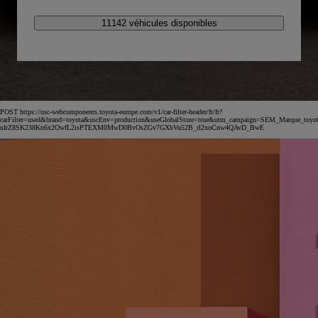
11142 véhicules disponibles
POST https://usc-webcomponents.toyota-europe.com/v1/car-filter-header/fr/fr?
carFilter=used&brand=toyota&uscEnv=production&useGlobalStore=true&utm_campaign=SEM_Marqu
uIrZ8SK238Kn6x2OwfL2isPTEXM0MwD0BvOsZGv7GXbVu52B_rl2xoCnw4QAvD_BwE