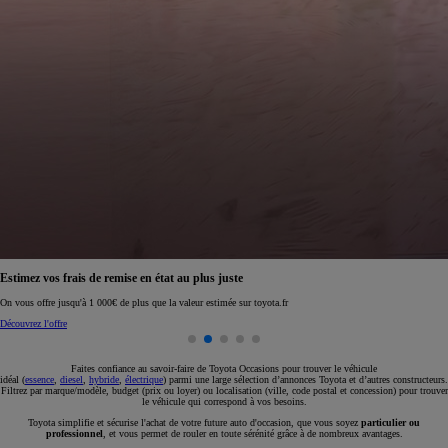
Réservez en ligne votre occasion pour 1€ seulement
Réservez en ligne
Faites confiance au savoir-faire de Toyota Occasions pour trouver le véhicule
idéal (
essence
,
diesel
,
hybride
,
électrique
) parmi une large sélection d’annonces Toyota et d’autres constructeurs.
Filtrez par marque/modèle, budget (prix ou loyer) ou localisation (ville, code postal et concession) pour trouver
le véhicule qui correspond à vos besoins.
Toyota simplifie et sécurise l'achat de votre future auto d'occasion, que vous soyez
particulier ou
professionnel
, et vous permet de rouler en toute sérénité grâce à de nombreux avantages.