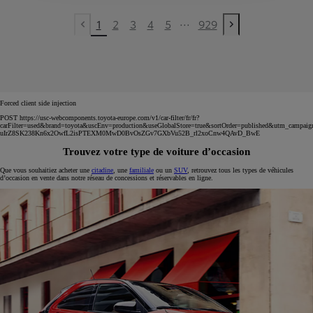
...
1
2
3
4
5
929
Previous page
Next page
Forced client side injection
POST https://usc-webcomponents.toyota-europe.com/v1/car-filter/fr/fr?
carFilter=used&brand=toyota&uscEnv=production&useGlobalStore=true&sortOrder=published&utm
uIrZ8SK238Kn6x2OwfL2isPTEXM0MwD0BvOsZGv7GXbVu52B_rl2xoCnw4QAvD_BwE
Trouvez votre type de voiture d’occasion
Que vous souhaitiez acheter une
citadine
, une
familiale
ou un
SUV
, retrouvez tous les types de véhicules
d’occasion en vente dans notre réseau de concessions et réservables en ligne.