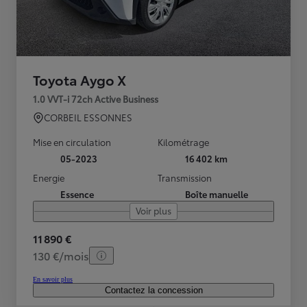
Toyota Aygo X
1.0 VVT-i 72ch Active Business
CORBEIL ESSONNES
Mise en circulation
Kilométrage
05-2023
16 402 km
Energie
Transmission
Essence
Boîte manuelle
Voir plus
11 890 €
130 €/mois
En savoir plus
Contactez la concession