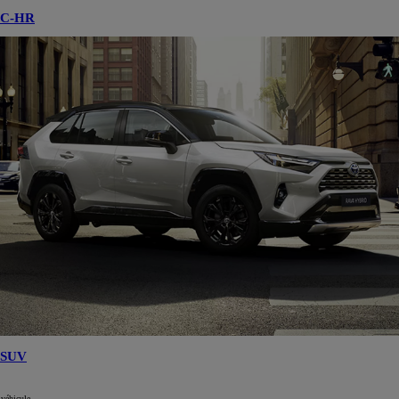
C-HR
SUV