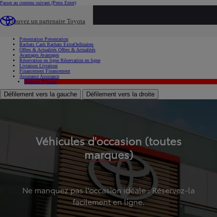
Passer au contenu suivant
(Press Enter)
...
Trouvez un partenaire Toyota
Voiture d'occasion
Présentation
Présentation
Rachats Cash
Rachats ExtraOrdinaires
Offres & Actualités
Offres & Actualités
Avantages
Avantages
Réservation en ligne
Réservation en ligne
Livraison
Livraison
Financement
Financement
Assurance
Assurance
Hybride
Hybride
Défilement vers la gauche
Défilement vers la droite
Véhicules d'occasion (toutes
marques)
Ne manquez pas l'occasion idéale : Réservez-la
facilement en ligne.