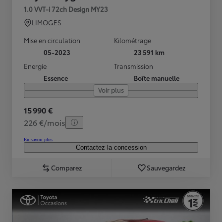
1.0 VVT-i 72ch Design MY23
LIMOGES
Mise en circulation
Kilométrage
05-2023
23 591 km
Energie
Transmission
Essence
Boîte manuelle
Voir plus
15 990 €
226 €/mois
En savoir plus
Contactez la concession
Comparez
Sauvegardez