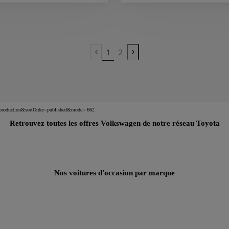
1
2
Previous page
Next page
nv=production&sortOrder=published&model=662
Retrouvez toutes les offres Volkswagen de notre réseau Toyota
Nos voitures d'occasion par marque