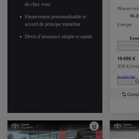
de chez vous
Mise en cir
10-2
Financement personnalisable et
accord de principe immédiat
Energie
Devis d’assurance simple et rapide
Esse
19 490 €
318 €/mo
En savoir plus
Co
Comp