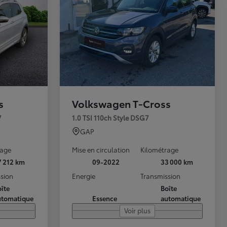
s
Volkswagen T-Cross
Toyota Charging
Avec Toyota Chargi
devient simple au 
7
1.0 TSI 110ch Style DSG7
Nos technologies
GAP
rage
Mise en circulation
Kilométrage
7 212 km
09-2022
33 000 km
Rachat de véhicule toute marque
sion
Energie
Transmission
Réservez en ligne votre
Retrouv
occasion
îte
Boîte
utomatique
Essence
automatique
Voir plus