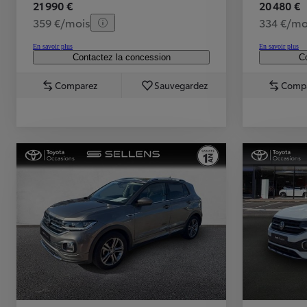
21 990 €
20 480 €
359 €/mois
334 €/mo
À partir de 19 700 €
Nouvelle Yaris Cross
En savoir plus
En savoir plus
HYBRIDE
Contactez la concession
Co
Disponible prochainement
Comparez
Sauvegardez
Comp