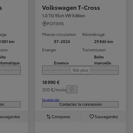
s
Volkswagen T-Cross
1.0 TSI 95ch VW Edition
POITIERS
rage
Mise en circulation
Kilométrage
0 081 km
07-2024
29 846 km
sion
Energie
Transmission
îte
Boîte
utomatique
Essence
manuelle
Voir plus
18 990 €
310 €/mois
En savoir plus
ion
Contactez la concession
auvegardez
Comparez
Sauvegardez