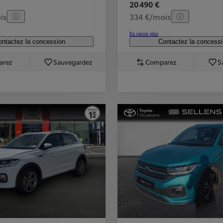
20 490 €
is
334 €/mois
En savoir plus
ntactez la concession
Contactez la concess
arez
Sauvegardez
Comparez
S