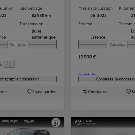
culation
Kilométrage
Mise en circulation
Kilomét
022
83 980 km
05-2023
3
Transmission
Energie
Transmis
Boîte
Bo
nce
automatique
Essence
a
Voir plus
Voir plus
19 990 €
is
En savoir plus
ntactez la concession
Contactez la concess
arez
Sauvegardez
Comparez
S