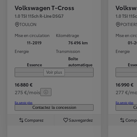
Volkswagen T-Cross
Volksw
1.0 TSI 115ch R-Line DSG7
1.0 TSI 11
TOULON
POITIER
Mise en circulation
Kilométrage
Mise en cir
11-2019
76 496 km
01-2
Energie
Transmission
Energie
Boîte
Essence
automatique
Esse
Voir plus
16 880 €
16 990 €
275 €/mois
277 €/mo
En savoir plus
En savoir plus
Contactez la concession
Co
Comparez
Sauvegardez
Comp