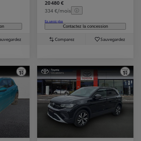
20 480 €
334 €/mois
En savoir plus
ion
Contactez la concession
auvegardez
Comparez
Sauvegardez