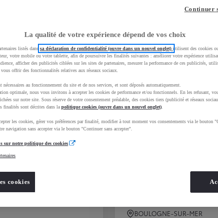
Continuer 
20
véhicules disponibles
La qualité de votre expérience dépend de vos choix
rtenaires listés dans
sa déclaration de confidentialité (ouvre dans un nouvel onglet)
utilisent des cookies o
teur, votre mobile ou votre tablette, afin de poursuivre les finalités suivantes : améliorer votre expérience utilisat
udience, afficher des publicités ciblées sur les sites de partenaires, mesurer la performance de ces publicités, util
 vous offrir des fonctionnalités relatives aux réseaux sociaux.
t nécessaires au fonctionnement du site et de nos services, et sont déposés automatiquement.
tion optimale, nous vous invitons à accepter les cookies de performance et/ou fonctionnels. En les refusant, vou
ichées sur notre site. Sous réserve de votre consentement préalable, des cookies tiers (publicité et réseaux sociau
s finalités sont décrites dans la
politique cookies (ouvre dans un nouvel onglet)
.
epter les cookies, gérer vos préférences par finalité, modifier à tout moment vos consentements via le bouton "
re navigation sans accepter via le bouton "Continuer sans accepter".
s sur notre politique des cookies
rtenaires
es cookies
Ac
agen T-Cross
Volkswagen T-Cros
ch Style DSG7
Life Business
BOULOGNE-SUR-MER