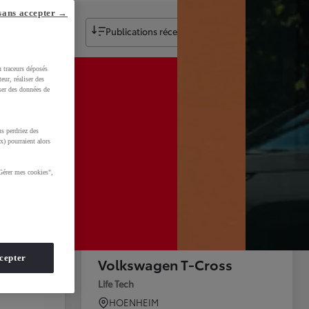
sans accepter →
Publications récentes
u traceurs déposés
eur, réaliser des
iser des données de
s perdriez des
x) pourraient alors
Gérer mes cookies",
cepter
s
Volkswagen T-Cross
Life Tech
HOENHEIM