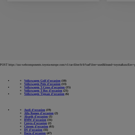
POST https://usc-webcomponents.toyota-europe.com/v1/car-filter/fr/fr?carFilter=used&brand=toyota&uscE
Volkswagen Golf d'occasion
(10)
Volkswagen Polo d'occasion
(13)
Volkswagen T-Cross d'occasion
(15)
Volkswagen T-Roc d'occasion
(21)
Volkswagen Tiguan d'occasion
(6)
Audi d'occasion
(19)
Alfa Romeo d'occasion
(2)
Abarth d'occasion
(1)
BMW d'occasion
(31)
Cupra d'occasion
(2)
Citroen d'occasion
(61)
DS d'occasion
(11)
Dacia d'occasion
(47)