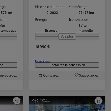
rage
Mise en circulation
Kilométrage
1 579 km
10-2022
27 197 km
sion
Energie
Transmission
îte
Boîte
utomatique
Essence
manuelle
Voir plus
18 990 €
En savoir plus
ion
Contactez la concession
auvegardez
Comparez
Sauvegardez