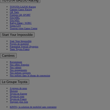
TOYOTA GAZOO Racing
TOYOTA GAZOO Racing
Gamme Gazoo Racing
GR Yaris
Finition GR SPORT
FIA WRC
FIA WEC
Rallye Dakar / W2RC
Supra GT4
Trouvez votre Gazoo Center
Start Your Impossible
Start Your Impossible
Projets de mobilité
Partenariat Special Olympics
Team Toyota France
Carrières
Recrutement
Nos offres d'emploi
Nos valeurs
Nos engagements
Nos métiers supports
Nos métiers dans le réseau de concession
Le Groupe Toyota
A propos de nous
Histoire
Toyota en Europe
Toyota et vous
Toyota en France
Toujours plus loin
KINTO, la solution de mobilité sans contrainte