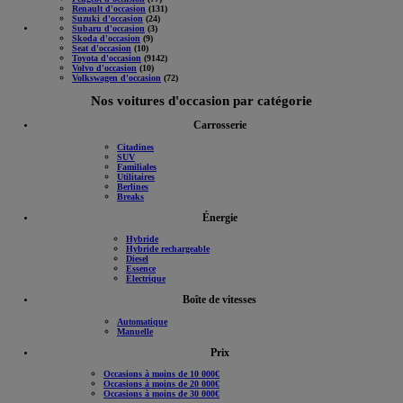
Renault d'occasion
(131)
Suzuki d'occasion
(24)
Subaru d'occasion
(3)
Skoda d'occasion
(9)
Seat d'occasion
(10)
Toyota d'occasion
(9142)
Volvo d'occasion
(10)
Volkswagen d'occasion
(72)
Nos voitures d'occasion par catégorie
Carrosserie
Citadines
SUV
Familiales
Utilitaires
Berlines
Breaks
Énergie
Hybride
Hybride rechargeable
Diesel
Essence
Électrique
Boîte de vitesses
Automatique
Manuelle
Prix
Occasions à moins de 10 000€
Occasions à moins de 20 000€
Occasions à moins de 30 000€