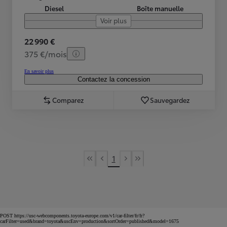
Diesel
Boîte manuelle
Voir plus
22 990 €
375 €/mois
En savoir plus
Contactez la concession
Comparez
Sauvegardez
1
First Page
Previous page
Next page
Last Page
POST https://usc-webcomponents.toyota-europe.com/v1/car-filter/fr/fr?
carFilter=used&brand=toyota&uscEnv=production&sortOrder=published&model=1675