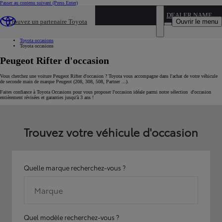
Passer au contenu suivant
(Press Enter)
...
DEALER NAME
Ouvrir le menu
Trouvez un partenaire Toyota
Voiture d'occasion
Par marque
Toyota occasions
Toyota occasions
Peugeot Rifter d'occasion
Vous cherchez une voiture Peugeot Rifter d'occasion ? Toyota vous accompagne dans l'achat de votre véhicule
de seconde main de marque Peugeot (208, 308, 508, Partner ...).
Faites confiance à Toyota Occasions pour vous proposer l'occasion idéale parmi notre sélection d'occasion
entièrement révisées et garanties jusqu'à 3 ans !
Trouvez votre véhicule d'occasion
Quelle marque recherchez-vous ?
Marque
Quel modèle recherchez-vous ?