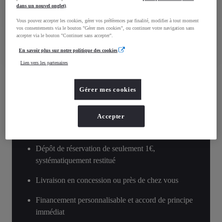
dans un nouvel onglet)
.
En savoir plus
Contactez la concession
Vous pouvez accepter les cookies, gérer vos préférences par finalité, modifier à tout moment
vos consentements via le bouton "Gérer mes cookies", ou continuer votre navigation sans
accepter via le bouton "Continuer sans accepter".
Comparez
Sauvegardez
En savoir plus sur notre politique des cookies
Lien vers les partenaires
Réservation en ligne
Gérer mes cookies
Accepter
Simplement, en 4 étapes
Dépôt de réservation de seulement 1€,
systématiquement restitué
Livraison en concession ou près de chez vous
Financement personnalisable et accord de principe
immédiat