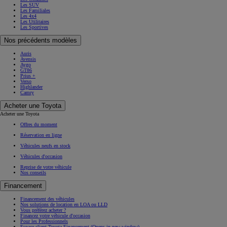
Les SUV
Les Familiales
Les 4x4
Les Utilitaires
Les Sportives
Nos précédents modèles
Auris
Avensis
Aygo
GT86
Prius +
Verso
Highlander
Camry
Acheter une Toyota
Acheter une Toyota
Offres du moment
Réservation en ligne
Véhicules neufs en stock
Véhicules d'occasion
Reprise de votre véhicule
Nos conseils
Financement
Financement des véhicules
Nos solutions de location en LOA ou LLD
Vous préférez acheter ?
Financez votre véhicule d'occasion
Pour les Professionnels
Espace client Toyota Financement
(Opens in new window)