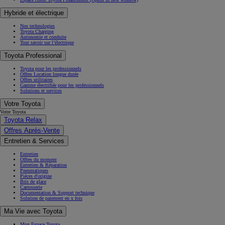
Hybride et électrique
Nos technologies
Toyota Charging
Autonomie et conduite
Tout savoir sur l’électrique
Toyota Professional
Toyota pour les professionnels
Offres Location longue durée
Offres utilitaires
Gamme électrifiée pour les professionnels
Solutions et services
Votre Toyota
Votre Toyota
Toyota Relax
Offres Après-Vente
Entretien & Services
Entretien
Offres du moment
Entretien & Réparation
Pneumatiques
Pièces d'origine
Bris de glace
Carrosserie
Documentation & Support technique
Solution de paiement en x fois
Ma Vie avec Toyota
Mon Espace Toyota