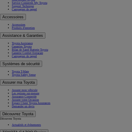
Service Connectés My Toyota
Support Technique
Campagnes de rappel
Accessoires
Accessoires
Produits d'entretien
Assistance & Garanties
Toyota Assistance
Garanties Toyota
Bilan de Santé Batterie Toyota
Garantie Confort Extracare
Campagnes de rappel
Systèmes de sécurité
Toyota T-Mate
Toyota Safety Sense
Assurer ma Toyota
Assurer mon véhicule
Les options sur-mesure
Assurance Connectée
Assurer votre Occasion
Espace Client Toyota Assurances
Demander un devis
Découvrez Toyota
Découvrez Toyota
Actualités et évènements