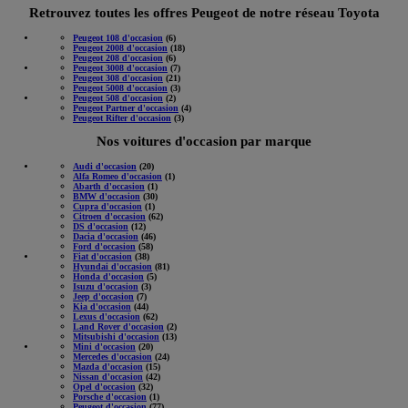
Retrouvez toutes les offres Peugeot de notre réseau Toyota
Peugeot 108 d'occasion
(6)
Peugeot 2008 d'occasion
(18)
Peugeot 208 d'occasion
(6)
Peugeot 3008 d'occasion
(7)
Peugeot 308 d'occasion
(21)
Peugeot 5008 d'occasion
(3)
Peugeot 508 d'occasion
(2)
Peugeot Partner d'occasion
(4)
Peugeot Rifter d'occasion
(3)
Nos voitures d'occasion par marque
Audi d'occasion
(20)
Alfa Romeo d'occasion
(1)
Abarth d'occasion
(1)
BMW d'occasion
(30)
Cupra d'occasion
(1)
Citroen d'occasion
(62)
DS d'occasion
(12)
Dacia d'occasion
(46)
Ford d'occasion
(58)
Fiat d'occasion
(38)
Hyundai d'occasion
(81)
Honda d'occasion
(5)
Isuzu d'occasion
(3)
Jeep d'occasion
(7)
Kia d'occasion
(44)
Lexus d'occasion
(62)
Land Rover d'occasion
(2)
Mitsubishi d'occasion
(13)
Mini d'occasion
(20)
Mercedes d'occasion
(24)
Mazda d'occasion
(15)
Nissan d'occasion
(42)
Opel d'occasion
(32)
Porsche d'occasion
(1)
Peugeot d'occasion
(77)