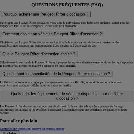
QUESTIONS FRÉQUENTES (FAQ)
Pourquoi acheter une Peugeot Rifter d’occasion ?
Opter pour une Peugeot Rifter d'occasion vous offre la polyvalence d'un ludospace moderne, parfait pour les
voyages en famille ou les escapades, le tout à un prix abordable.
Comment choisir un véhicule Peugeot Rifter d’occasion ?
Choisissez une Peugeot Rifter d'occasion en fonction de la motorisation, de l'espace intérieur et des
caractéristiques pratiques qui correspondent à vos besoins et à votre style de vie.
Quelle Peugeot Rifter d’occasion choisir ?
Sélectionnez la version de la Peugeot Rifter qui propose les options d'aménagement et de confort qui répondent
le mieux à vos attentes en matière d'espace et de fonctionnalité.
Quelles sont les spécificités de la Peugeot Rifter d’occasion ?
Le Rifter d'occasion se distingue par son agencement intérieur flexible, sa conduite confortable et ses
caractéristiques pratiques, idéales pour les trajets en famille.
Quels sont les équipements de sécurité disponibles sur un Rifter
d’occasion ?
Les Peugeot Rifter d'occasion sont équipées de dispositifs de sécurité tels que les systèmes de freinage
antiblocage, les airbags et les systèmes d'assistance à la conduite pour une expérience de conduite en toute
sécurité.
Pour aller plus loin
Contactez une concession
Trouvez un concessionnaire
Modèles