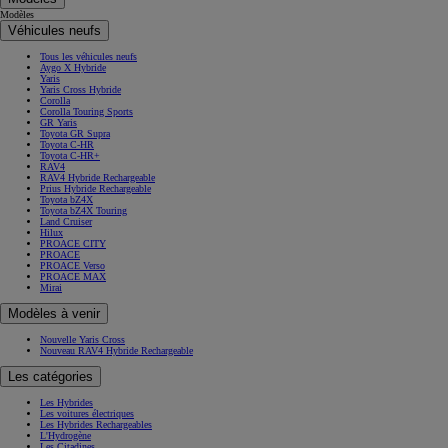
Modèles
Véhicules neufs
Tous les véhicules neufs
Aygo X Hybride
Yaris
Yaris Cross Hybride
Corolla
Corolla Touring Sports
GR Yaris
Toyota GR Supra
Toyota C-HR
Toyota C-HR+
RAV4
RAV4 Hybride Rechargeable
Prius Hybride Rechargeable
Toyota bZ4X
Toyota bZ4X Touring
Land Cruiser
Hilux
PROACE CITY
PROACE
PROACE Verso
PROACE MAX
Mirai
Modèles à venir
Nouvelle Yaris Cross
Nouveau RAV4 Hybride Rechargeable
Les catégories
Les Hybrides
Les voitures électriques
Les Hybrides Rechargeables
L'Hydrogène
Les Citadines