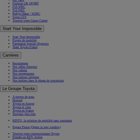
Finition GR SPORT
FIA WRC
FIA WEC
Rallye Dakar / W2RC
Supra GT4
Trouvez votre Gazoo Center
Start Your Impossible
Start Your Impossible
Projets de mobilité
Partenariat Special Olympics
Team Toyota France
Carrières
Recrutement
Nos offres d'emploi
Nos valeurs
Nos engagements
Nos métiers supports
Nos métiers dans le réseau de concession
Le Groupe Toyota
A propos de nous
Histoire
Toyota en Europe
Toyota et vous
Toyota en France
Toujours plus loin
KINTO, la solution de mobilité sans contrainte
Espace Presse
(Opens in new window)
Trouvez votre concessionnaire Toyota
Prendre un RDV Atelier