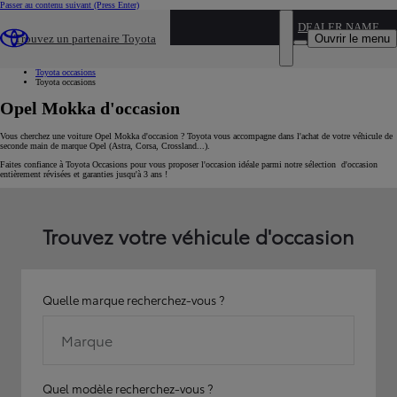
Passer au contenu suivant
(Press Enter)
...
DEALER NAME
Ouvrir le menu
Trouvez un partenaire Toyota
Voiture d'occasion
Par marque
Toyota occasions
Toyota occasions
Opel Mokka d'occasion
Vous cherchez une voiture Opel Mokka d'occasion ? Toyota vous accompagne dans l'achat de votre véhicule de
seconde main de marque Opel (Astra, Corsa, Crossland...).
Faites confiance à Toyota Occasions pour vous proposer l'occasion idéale parmi notre sélection d'occasion
entièrement révisées et garanties jusqu'à 3 ans !
Trouvez votre véhicule d'occasion
Quelle marque recherchez-vous ?
Marque
Quel modèle recherchez-vous ?