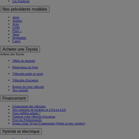
Les Sportives
Nos précédents modèles
Auris
Avensis
Aygo
GT86
Prius +
Verso
Highlander
Camry
Acheter une Toyota
Acheter une Toyota
Offres du moment
Réservation en ligne
Véhicules neufs en stock
Véhicules d'occasion
Reprise de votre véhicule
Nos conseils
Financement
Financement des véhicules
Nos solutions de location en LOA ou LLD
Vous préférez acheter ?
Financez votre véhicule d'occasion
Pour les Professionnels
Espace client Toyota Financement
(Opens in new window)
Hybride et électrique