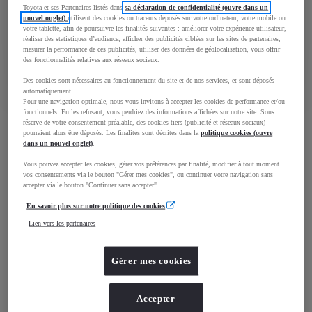
277 €/mois
Toyota et ses Partenaires listés dans
sa déclaration de confidentialité (ouvre dans un
nouvel onglet)
utilisent des cookies ou traceurs déposés sur votre ordinateur, votre mobile ou
votre tablette, afin de poursuivre les finalités suivantes : améliorer votre expérience utilisateur,
En savoir plus
réaliser des statistiques d’audience, afficher des publicités ciblées sur les sites de partenaires,
Contactez la concession
mesurer la performance de ces publicités, utiliser des données de géolocalisation, vous offrir
des fonctionnalités relatives aux réseaux sociaux.
Comparez
Sauvegardez
Des cookies sont nécessaires au fonctionnement du site et de nos services, et sont déposés
automatiquement.
Pour une navigation optimale, nous vous invitons à accepter les cookies de performance et/ou
fonctionnels. En les refusant, vous perdriez des informations affichées sur notre site. Sous
réserve de votre consentement préalable, des cookies tiers (publicité et réseaux sociaux)
pourraient alors être déposés. Les finalités sont décrites dans la
politique cookies (ouvre
Réservation en ligne
dans un nouvel onglet)
.
Vous pouvez accepter les cookies, gérer vos préférences par finalité, modifier à tout moment
vos consentements via le bouton "Gérer mes cookies", ou continuer votre navigation sans
accepter via le bouton "Continuer sans accepter".
Simplement, en 4 étapes
En savoir plus sur notre politique des cookies
Lien vers les partenaires
Dépôt de réservation de seulement 1€,
systématiquement restitué
Gérer mes cookies
Livraison en concession ou près de chez vous
Accepter
Financement personnalisable et accord de principe