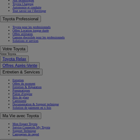
Nos technologies
Toyota Charging
Autonomie et conduite
Tout savoir sur l’électrique
Toyota Professional
Toyota pour les professionnels
Offres Location longue durée
Offres utilitaires
Gamme électrifiée pour les professionnels
Solutions et services
Votre Toyota
Votre Toyota
Toyota Relax
Offres Après-Vente
Entretien & Services
Entretien
Offres du moment
Entretien & Réparation
Pneumatiques
Pièces d'origine
Bris de glace
Carrosserie
Documentation & Support technique
Solution de paiement en x fois
Ma Vie avec Toyota
Mon Espace Toyota
Service Connectés My Toyota
Support Technique
Campagnes de rappel