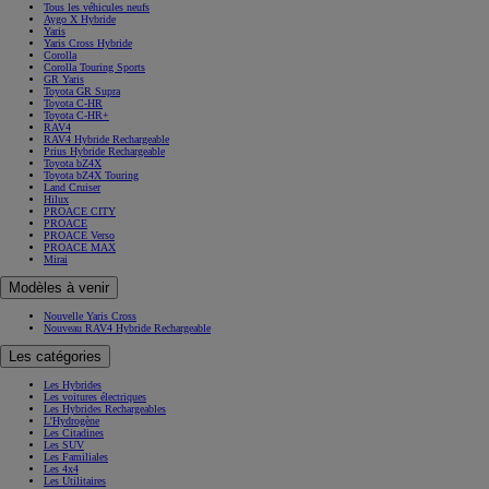
Tous les véhicules neufs
Aygo X Hybride
Yaris
Yaris Cross Hybride
Corolla
Corolla Touring Sports
GR Yaris
Toyota GR Supra
Toyota C-HR
Toyota C-HR+
RAV4
RAV4 Hybride Rechargeable
Prius Hybride Rechargeable
Toyota bZ4X
Toyota bZ4X Touring
Land Cruiser
Hilux
PROACE CITY
PROACE
PROACE Verso
PROACE MAX
Mirai
Modèles à venir
Nouvelle Yaris Cross
Nouveau RAV4 Hybride Rechargeable
Les catégories
Les Hybrides
Les voitures électriques
Les Hybrides Rechargeables
L'Hydrogène
Les Citadines
Les SUV
Les Familiales
Les 4x4
Les Utilitaires