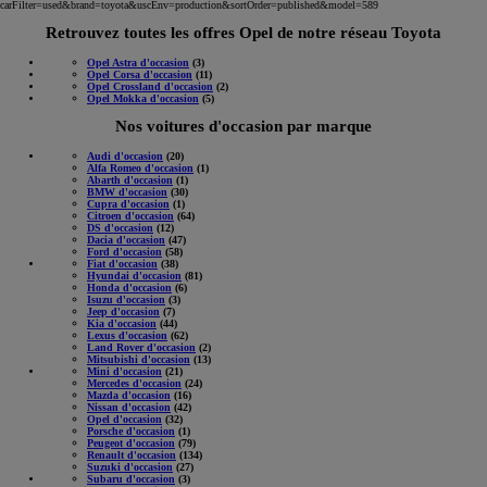
carFilter=used&brand=toyota&uscEnv=production&sortOrder=published&model=589
Retrouvez toutes les offres Opel de notre réseau Toyota
Opel Astra d'occasion
(3)
Opel Corsa d'occasion
(11)
Opel Crossland d'occasion
(2)
Opel Mokka d'occasion
(5)
Nos voitures d'occasion par marque
Audi d'occasion
(20)
Alfa Romeo d'occasion
(1)
Abarth d'occasion
(1)
BMW d'occasion
(30)
Cupra d'occasion
(1)
Citroen d'occasion
(64)
DS d'occasion
(12)
Dacia d'occasion
(47)
Ford d'occasion
(58)
Fiat d'occasion
(38)
Hyundai d'occasion
(81)
Honda d'occasion
(6)
Isuzu d'occasion
(3)
Jeep d'occasion
(7)
Kia d'occasion
(44)
Lexus d'occasion
(62)
Land Rover d'occasion
(2)
Mitsubishi d'occasion
(13)
Mini d'occasion
(21)
Mercedes d'occasion
(24)
Mazda d'occasion
(16)
Nissan d'occasion
(42)
Opel d'occasion
(32)
Porsche d'occasion
(1)
Peugeot d'occasion
(79)
Renault d'occasion
(134)
Suzuki d'occasion
(27)
Subaru d'occasion
(3)