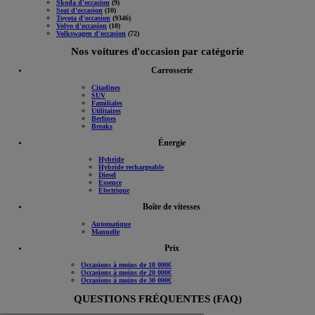
Skoda d'occasion
(9)
Seat d'occasion
(10)
Toyota d'occasion
(9346)
Volvo d'occasion
(10)
Volkswagen d'occasion
(72)
Nos voitures d'occasion par catégorie
Carrosserie
Citadines
SUV
Familiales
Utilitaires
Berlines
Breaks
Énergie
Hybride
Hybride rechargeable
Diesel
Essence
Électrique
Boîte de vitesses
Automatique
Manuelle
Prix
Occasions à moins de 10 000€
Occasions à moins de 20 000€
Occasions à moins de 30 000€
QUESTIONS FRÉQUENTES (FAQ)