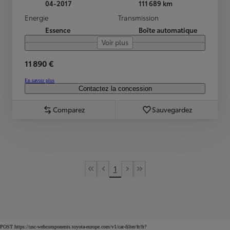
04-2017
111 689 km
Energie
Transmission
Essence
Boîte automatique
Voir plus
11 890 €
En savoir plus
Contactez la concession
Comparez
Sauvegardez
1
First Page
Previous page
Next page
Last Page
POST https://usc-webcomponents.toyota-europe.com/v1/car-filter/fr/fr?