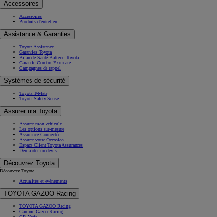
Accessoires
Accessoires
Produits d'entretien
Assistance & Garanties
Toyota Assistance
Garanties Toyota
Bilan de Santé Batterie Toyota
Garantie Confort Extracare
Campagnes de rappel
Systèmes de sécurité
Toyota T-Mate
Toyota Safety Sense
Assurer ma Toyota
Assurer mon véhicule
Les options sur-mesure
Assurance Connectée
Assurer votre Occasion
Espace Client Toyota Assurances
Demander un devis
Découvrez Toyota
Découvrez Toyota
Actualités et évènements
TOYOTA GAZOO Racing
TOYOTA GAZOO Racing
Gamme Gazoo Racing
GR Yaris