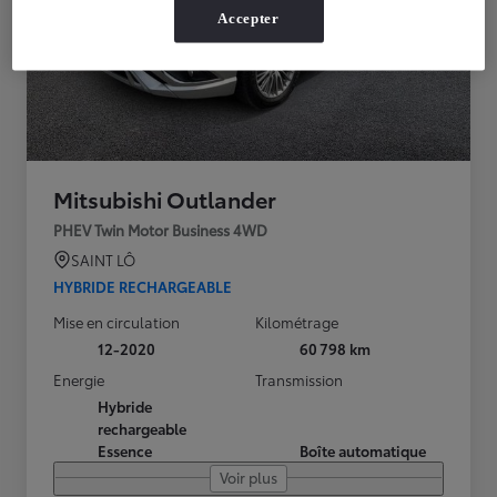
Accepter
Mitsubishi Outlander
PHEV Twin Motor Business 4WD
SAINT LÔ
HYBRIDE RECHARGEABLE
Mise en circulation
Kilométrage
12-2020
60 798 km
Energie
Transmission
Hybride
rechargeable
Essence
Boîte automatique
Voir plus