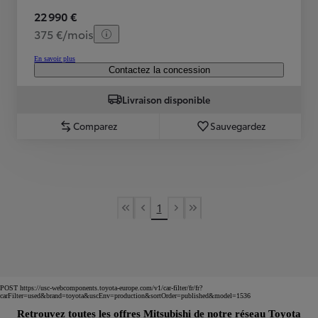
22 990 €
375 €/mois
En savoir plus
Contactez la concession
Livraison disponible
Comparez
Sauvegardez
1
First Page
Previous page
Next page
Last Page
POST https://usc-webcomponents.toyota-europe.com/v1/car-filter/fr/fr?
carFilter=used&brand=toyota&uscEnv=production&sortOrder=published&model=1536
Retrouvez toutes les offres Mitsubishi de notre réseau Toyota