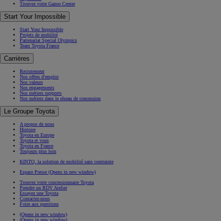
Trouvez votre Gazoo Center
Start Your Impossible
Start Your Impossible
Projets de mobilité
Partenariat Special Olympics
Team Toyota France
Carrières
Recrutement
Nos offres d'emploi
Nos valeurs
Nos engagements
Nos métiers supports
Nos métiers dans le réseau de concession
Le Groupe Toyota
A propos de nous
Histoire
Toyota en Europe
Toyota et vous
Toyota en France
Toujours plus loin
KINTO, la solution de mobilité sans contrainte
Espace Presse
(Opens in new window)
Trouvez votre concessionnaire Toyota
Prendre un RDV Atelier
Essayez une Toyota
Contactez-nous
Foire aux questions
(Opens in new window)
(Opens in new window)