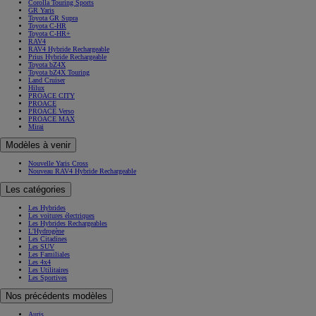
Corolla Touring Sports
GR Yaris
Toyota GR Supra
Toyota C-HR
Toyota C-HR+
RAV4
RAV4 Hybride Rechargeable
Prius Hybride Rechargeable
Toyota bZ4X
Toyota bZ4X Touring
Land Cruiser
Hilux
PROACE CITY
PROACE
PROACE Verso
PROACE MAX
Mirai
Modèles à venir
Nouvelle Yaris Cross
Nouveau RAV4 Hybride Rechargeable
Les catégories
Les Hybrides
Les voitures électriques
Les Hybrides Rechargeables
L'Hydrogène
Les Citadines
Les SUV
Les Familiales
Les 4x4
Les Utilitaires
Les Sportives
Nos précédents modèles
Auris