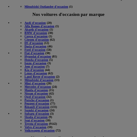
Mitsubishi Outlander d'occasion
(1)
Nos voitures d'occasion par marque
Audi d'occasion
(20)
Alfa Romeo d'occasion
(1)
Abarth d'occasion
(1)
BMW d'occasion
(30)
Cupra d'occasion
(1)
Citroen d'occasion
(62)
DS d'occasion
(12)
Dacia d'occasion
(46)
Ford d'occasion
(58)
Fiat d'occasion
(38)
Hyundai d'occasion
(81)
Honda d'occasion
(5)
Isuzu d'occasion
(3)
Jeep d'occasion
(7)
Kia d'occasion
(44)
Lexus d'occasion
(62)
Land Rover d'occasion
(2)
Mitsubishi d'occasion
(13)
Mini d'occasion
(20)
Mercedes d'occasion
(24)
Mazda d'occasion
(15)
Nissan d'occasion
(42)
Opel d'occasion
(32)
Porsche d'occasion
(1)
Peugeot d'occasion
(77)
Renault d'occasion
(131)
Suzuki d'occasion
(24)
Subaru d'occasion
(3)
Skoda d'occasion
(9)
Seat d'occasion
(10)
Toyota d'occasion
(9142)
Volvo d'occasion
(10)
Volkswagen d'occasion
(72)