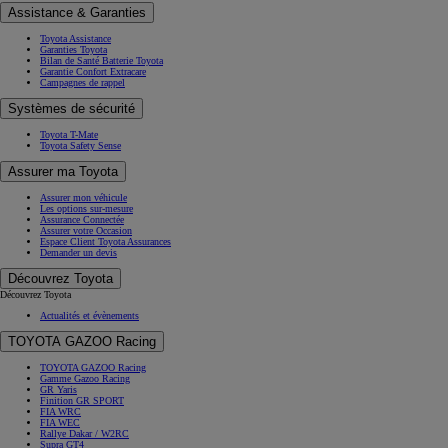
Assistance & Garanties
Toyota Assistance
Garanties Toyota
Bilan de Santé Batterie Toyota
Garantie Confort Extracare
Campagnes de rappel
Systèmes de sécurité
Toyota T-Mate
Toyota Safety Sense
Assurer ma Toyota
Assurer mon véhicule
Les options sur-mesure
Assurance Connectée
Assurer votre Occasion
Espace Client Toyota Assurances
Demander un devis
Découvrez Toyota
Découvrez Toyota
Actualités et évènements
TOYOTA GAZOO Racing
TOYOTA GAZOO Racing
Gamme Gazoo Racing
GR Yaris
Finition GR SPORT
FIA WRC
FIA WEC
Rallye Dakar / W2RC
Supra GT4