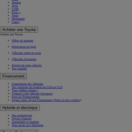
Avensis
Aygo
GT86
Prius +
Verso
Highlander
Camry
Acheter une Toyota
Acheter une Toyota
Offres du moment
Réservation en ligne
Véhicules neufs en stock
Véhicules d'occasion
Reprise de votre véhicule
Nos conseils
Financement
Financement des véhicules
Nos solutions de location en LOA ou LLD
Vous préférez acheter ?
Financez votre véhicule d'occasion
Pour les Professionnels
Espace client Toyota Financement
(Opens in new window)
Hybride et électrique
Nos technologies
Toyota Charging
Autonomie et conduite
Tout savoir sur l’électrique