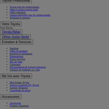
Toyota Professional
Toyota pour les professionnels
Offres Location longue durée
Offres utilitaires
Gamme électrifiée pour les professionnels
Solutions et services
Votre Toyota
Votre Toyota
Toyota Relax
Offres Après-Vente
Entretien & Services
Entretien
Offres du moment
Entretien & Réparation
Pneumatiques
Pièces d'origine
Bris de glace
Carrosserie
Documentation & Support technique
Solution de paiement en x fois
Ma Vie avec Toyota
Mon Espace Toyota
Service Connectés My Toyota
Support Technique
Campagnes de rappel
Accessoires
Accessoires
Produits d'entretien