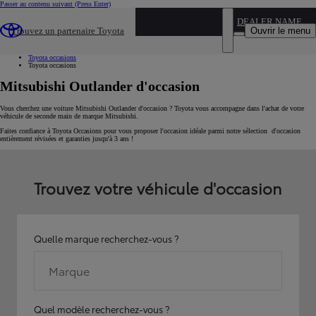
Passer au contenu suivant
(Press Enter)
...
DEALER NAME
Ouvrir le menu
Trouvez un partenaire Toyota
Voiture d'occasion
Par marque
Toyota occasions
Toyota occasions
Mitsubishi Outlander d'occasion
Vous cherchez une voiture Mitsubishi Outlander d'occasion ? Toyota vous accompagne dans l'achat de votre
véhicule de seconde main de marque Mitsubishi.
Faites confiance à Toyota Occasions pour vous proposer l'occasion idéale parmi notre sélection d'occasion
entièrement révisées et garanties jusqu'à 3 ans !
Trouvez votre véhicule d'occasion
Quelle marque recherchez-vous ?
Marque
Quel modèle recherchez-vous ?