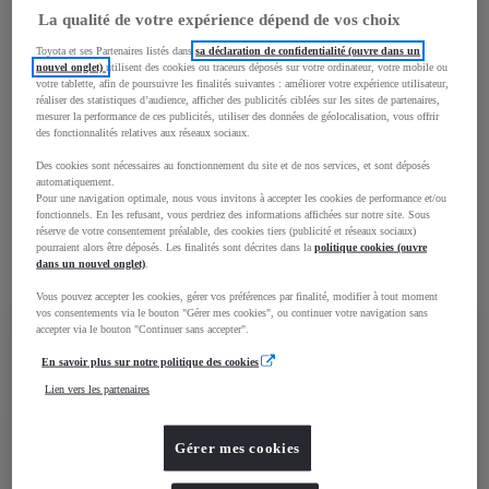
Simplement, en 4 étapes
La qualité de votre expérience dépend de vos choix
Dépôt de réservation de seulement 1€,
Toyota et ses Partenaires listés dans
sa déclaration de confidentialité (ouvre dans un
nouvel onglet)
utilisent des cookies ou traceurs déposés sur votre ordinateur, votre mobile ou
systématiquement restitué
votre tablette, afin de poursuivre les finalités suivantes : améliorer votre expérience utilisateur,
réaliser des statistiques d’audience, afficher des publicités ciblées sur les sites de partenaires,
mesurer la performance de ces publicités, utiliser des données de géolocalisation, vous offrir
Livraison en concession ou près de chez vous
des fonctionnalités relatives aux réseaux sociaux.
Financement personnalisable et accord de principe
Des cookies sont nécessaires au fonctionnement du site et de nos services, et sont déposés
automatiquement.
immédiat
Pour une navigation optimale, nous vous invitons à accepter les cookies de performance et/ou
fonctionnels. En les refusant, vous perdriez des informations affichées sur notre site. Sous
réserve de votre consentement préalable, des cookies tiers (publicité et réseaux sociaux)
Devis d’assurance simple et rapide
pourraient alors être déposés. Les finalités sont décrites dans la
politique cookies (ouvre
dans un nouvel onglet)
.
Vous pouvez accepter les cookies, gérer vos préférences par finalité, modifier à tout moment
vos consentements via le bouton "Gérer mes cookies", ou continuer votre navigation sans
accepter via le bouton "Continuer sans accepter".
En savoir plus sur notre politique des cookies
Lien vers les partenaires
Gérer mes cookies