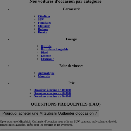
Nos voitures d'occasion par catégorie
Carrosserie
Citadines
SUV
Familiales
Utilitaires
Berlines
Breaks
Énergie
Hybride
Hybride rechargeable
Diesel
Essence
Électrique
Boîte de vitesses
Automatique
Manuelle
Prix
Occasions à moins de 10 000€
Occasions à moins de 20 000€
Occasions à moins de 30 000€
QUESTIONS FRÉQUENTES (FAQ)
Pourquoi acheter une Mitsubishi Outlander d’occasion ?
Opter pour une Mitsubishi Outlander d’occasion vous offre un SUV spacieux, polyvalent et doté de
technologies avancées, idéal pour les familles et les aventures.