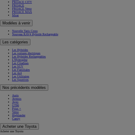
PROACE CITY
PROACE
PROACE Verso
PROACE MAX
Mirai
Modèles à venir
Nouvelle Yaris Cross
Nouveau RAV4 Hybride Rechargeable
Les catégories
Les Hybrides
Les voitures électriques
Les Hybrides Rechargeables
L'Hydrogène
Les Citadines
Les SUV
Les Familiales
Les 4x4
Les Utilitaires
Les Sportives
Nos précédents modèles
Auris
Avensis
Aygo
GT86
Prius +
Verso
Highlander
Camry
Acheter une Toyota
Acheter une Toyota