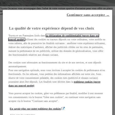
Toyota Occasion vous accompagne dans l'achat de votre voiture sportive d'occasion pour vous offrir un plaisir
de conduite hors pair. Faites confiance à Toyota Occasions pour vous proposer l'occasion idéale parmi notre
sélection d'occasion entièrement révisées et garanties jusqu'à 3 ans !
Continuer sans accepter →
La qualité de votre expérience dépend de vos choix
Une erreur est
Toyota et ses Partenaires listés dans
sa déclaration de confidentialité (ouvre dans un
nouvel onglet)
utilisent des cookies ou traceurs déposés sur votre ordinateur, votre mobile ou
survenue. Nous vous
votre tablette, afin de poursuivre les finalités suivantes : améliorer votre expérience utilisateur,
réaliser des statistiques d’audience, afficher des publicités ciblées sur les sites de partenaires,
mesurer la performance de ces publicités, utiliser des données de géolocalisation, vous offrir
invitons à réessayer
des fonctionnalités relatives aux réseaux sociaux.
Des cookies sont nécessaires au fonctionnement du site et de nos services, et sont déposés
ultérieurement.
automatiquement.
Pour une navigation optimale, nous vous invitons à accepter les cookies de performance et/ou
fonctionnels. En les refusant, vous perdriez des informations affichées sur notre site. Sous
réserve de votre consentement préalable, des cookies tiers (publicité et réseaux sociaux)
pourraient alors être déposés. Les finalités sont décrites dans la
politique cookies (ouvre
dans un nouvel onglet)
.
Vous pouvez accepter les cookies, gérer vos préférences par finalité, modifier à tout moment
Nous tentons de résoudre cet incident dès que
vos consentements via le bouton "Gérer mes cookies", ou continuer votre navigation sans
accepter via le bouton "Continuer sans accepter".
possible. Merci de rafraichir la page ou de
réessayer ultérieurement.
En savoir plus sur notre politique des cookies