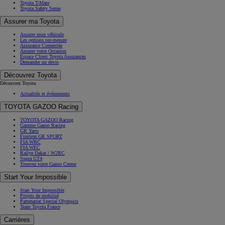
Toyota T-Mate
Toyota Safety Sense
Assurer ma Toyota
Assurer mon véhicule
Les options sur-mesure
Assurance Connectée
Assurer votre Occasion
Espace Client Toyota Assurances
Demander un devis
Découvrez Toyota
Découvrez Toyota
Actualités et évènements
TOYOTA GAZOO Racing
TOYOTA GAZOO Racing
Gamme Gazoo Racing
GR Yaris
Finition GR SPORT
FIA WRC
FIA WEC
Rallye Dakar / W2RC
Supra GT4
Trouvez votre Gazoo Center
Start Your Impossible
Start Your Impossible
Projets de mobilité
Partenariat Special Olympics
Team Toyota France
Carrières