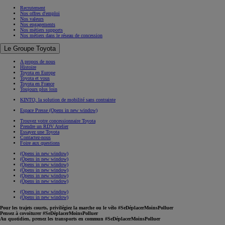
Recrutement
Nos offres d'emploi
Nos valeurs
Nos engagements
Nos métiers supports
Nos métiers dans le réseau de concession
Le Groupe Toyota
A propos de nous
Histoire
Toyota en Europe
Toyota et vous
Toyota en France
Toujours plus loin
KINTO, la solution de mobilité sans contrainte
Espace Presse
(Opens in new window)
Trouvez votre concessionnaire Toyota
Prendre un RDV Atelier
Essayez une Toyota
Contactez-nous
Foire aux questions
(Opens in new window)
(Opens in new window)
(Opens in new window)
(Opens in new window)
(Opens in new window)
(Opens in new window)
(Opens in new window)
(Opens in new window)
Pour les trajets courts, privilégiez la marche ou le vélo #SeDéplacerMoinsPolluer
Pensez à covoiturer #SeDéplacerMoinsPolluer
Au quotidien, prenez les transports en commun #SeDéplacerMoinsPolluer