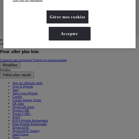
Lien vers les partenaires
G-500
Gérer mes cookies
cmshsx4vy225l10qx1iy44gh2
Accepter
POST https://usc-webcomponents.toyota-europe.com/v1/car-filter/fr/fr?
carFilter=used&brand=toyota&uscEnv=production&sortOrder=published&carType=6
Pour aller plus loin
Contactez une concession
Trouvez un concessionnaire
Modèles
Modèles
Véhicules neufs
Tous les véhicules neufs
Aygo X Hybride
Yaris
Yaris Cross Hybride
Corolla
Corolla Touring Sports
GR Yaris
Toyota GR Supra
Toyota C-HR
Toyota C-HR+
RAV4
RAV4 Hybride Rechargeable
Prius Hybride Rechargeable
Toyota bZ4X
Toyota bZ4X Touring
Land Cruiser
Hilux