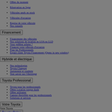
Offres du moment
Réservation en ligne
Véhicules neufs en stock
Véhicules d'occasion
Reprise de votre véhicule
Nos conseils
Financement
Financement des véhicules
Nos solutions de location en LOA ou LLD
Vous préférez acheter ?
Financez votre véhicule d'occasion
Pour les Professionnels
Espace client Toyota Financement
(Opens in new window)
Hybride et électrique
Nos technologies
Toyota Charging
Autonomie et conduite
Tout savoir sur l’électrique
Toyota Professional
Toyota pour les professionnels
Offres Location longue durée
Offres utilitaires
Gamme électrifiée pour les professionnels
Solutions et services
Votre Toyota
Votre Toyota