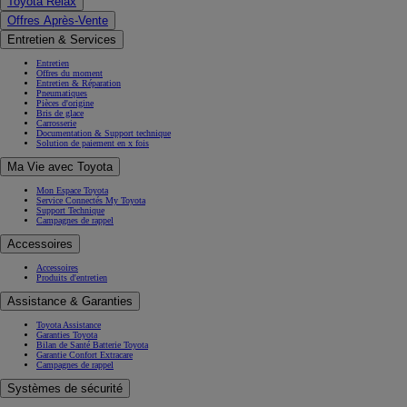
Toyota Relax
Offres Après-Vente
Entretien & Services
Entretien
Offres du moment
Entretien & Réparation
Pneumatiques
Pièces d'origine
Bris de glace
Carrosserie
Documentation & Support technique
Solution de paiement en x fois
Ma Vie avec Toyota
Mon Espace Toyota
Service Connectés My Toyota
Support Technique
Campagnes de rappel
Accessoires
Accessoires
Produits d'entretien
Assistance & Garanties
Toyota Assistance
Garanties Toyota
Bilan de Santé Batterie Toyota
Garantie Confort Extracare
Campagnes de rappel
Systèmes de sécurité