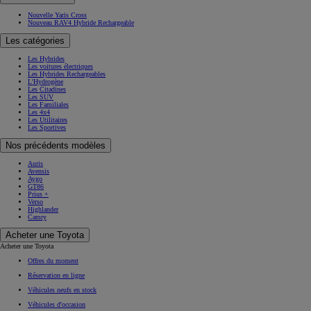
Nouvelle Yaris Cross
Nouveau RAV4 Hybride Rechargeable
Les catégories
Les Hybrides
Les voitures électriques
Les Hybrides Rechargeables
L'Hydrogène
Les Citadines
Les SUV
Les Familiales
Les 4x4
Les Utilitaires
Les Sportives
Nos précédents modèles
Auris
Avensis
Aygo
GT86
Prius +
Verso
Highlander
Camry
Acheter une Toyota
Acheter une Toyota
Offres du moment
Réservation en ligne
Véhicules neufs en stock
Véhicules d'occasion