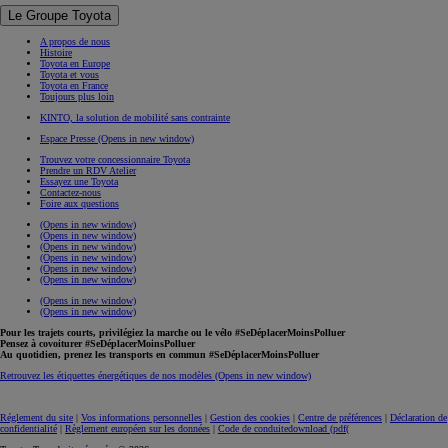
Le Groupe Toyota
A propos de nous
Histoire
Toyota en Europe
Toyota et vous
Toyota en France
Toujours plus loin
KINTO, la solution de mobilité sans contrainte
Espace Presse
(Opens in new window)
Trouvez votre concessionnaire Toyota
Prendre un RDV Atelier
Essayez une Toyota
Contactez-nous
Foire aux questions
(Opens in new window)
(Opens in new window)
(Opens in new window)
(Opens in new window)
(Opens in new window)
(Opens in new window)
(Opens in new window)
(Opens in new window)
Pour les trajets courts, privilégiez la marche ou le vélo #SeDéplacerMoinsPolluer
Pensez à covoiturer #SeDéplacerMoinsPolluer
Au quotidien, prenez les transports en commun #SeDéplacerMoinsPolluer
Retrouvez les étiquettes énergétiques de nos modèles
(Opens in new window)
Réglement du site
|
Vos informations personnelles
|
Gestion des cookies
|
Centre de préférences
|
Déclaration de
confidentialité
|
Règlement européen sur les données
|
Code de conduite
download (pdf(