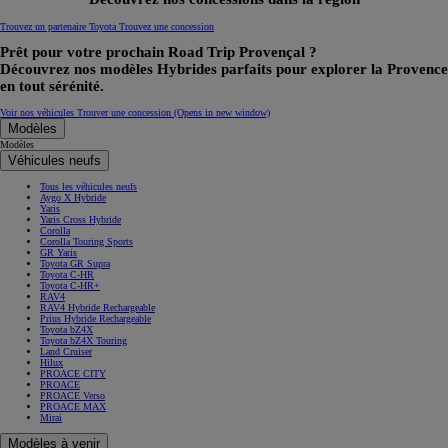
Trouvez un partenaire Toyota
Trouvez une concession
Prêt pour votre prochain Road Trip Provençal ?
Découvrez nos modèles Hybrides parfaits pour explorer la Provence
en tout sérénité.
Voir nos véhicules
Trouver une concession
(Opens in new window)
Modèles
Modèles
Véhicules neufs
Tous les véhicules neufs
Aygo X Hybride
Yaris
Yaris Cross Hybride
Corolla
Corolla Touring Sports
GR Yaris
Toyota GR Supra
Toyota C-HR
Toyota C-HR+
RAV4
RAV4 Hybride Rechargeable
Prius Hybride Rechargeable
Toyota bZ4X
Toyota bZ4X Touring
Land Cruiser
Hilux
PROACE CITY
PROACE
PROACE Verso
PROACE MAX
Mirai
Modèles à venir