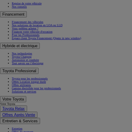
Reprise de votre véhicule
Nos conseils
Financement
Financement des véhicules
Nos solutions de location en LOA ou LLD
Vous préférez acheter ?
Financez votre véhicule d'occasion
Pour les Professionnels
Espace client Toyota Financement
(Opens in new window)
Hybride et électrique
Nos technologies
Toyota Charging
Autonomie et conduite
Tout savoir sur l’électrique
Toyota Professional
Toyota pour les professionnels
Offres Location longue durée
Offres utilitaires
Gamme électrifiée pour les professionnels
Solutions et services
Votre Toyota
Votre Toyota
Toyota Relax
Offres Après-Vente
Entretien & Services
Entretien
Offres du moment