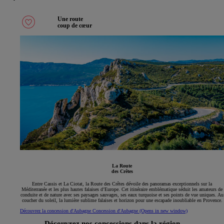
Une route
coup de cœur
La Route
des Crêtes
Entre Cassis et La Ciotat, la Route des Crêtes dévoile des panoramas exceptionnels sur la
Méditerranée et les plus hautes falaises d’Europe. Cet itinéraire emblématique séduit les amateurs de
conduite et de nature avec ses paysages sauvages, ses eaux turquoise et ses points de vue uniques. Au
coucher du soleil, la lumière sublime falaises et horizon pour une escapade inoubliable en Provence.
Découvrez la concession d'Aubagne
Concession d'Aubagne
(Opens in new window)
Découvrez nos concessions dans la région