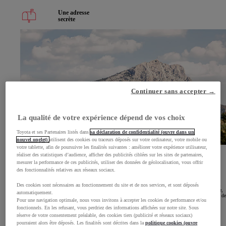
Une adresse
secrète
Continuer sans accepter →
La qualité de votre expérience dépend de vos choix
Toyota et ses Partenaires listés dans
sa déclaration de confidentialité (ouvre dans un
nouvel onglet)
utilisent des cookies ou traceurs déposés sur votre ordinateur, votre mobile ou
votre tablette, afin de poursuivre les finalités suivantes : améliorer votre expérience utilisateur,
réaliser des statistiques d’audience, afficher des publicités ciblées sur les sites de partenaires,
Les Carrières
mesurer la performance de ces publicités, utiliser des données de géolocalisation, vous offrir
de Bibémus
des fonctionnalités relatives aux réseaux sociaux.
Les Carrières de Bibémus, situées près d’Aix-en-Provence, sont un site naturel et historique
emblématique aux paysages ocre et rouge saisissants ainsi que d'anciennes carrières ayant servi à
Des cookies sont nécessaires au fonctionnement du site et de nos services, et sont déposés
construire de nombreux bâtiments aixois. Ce lieu préservé offre une balade immersive entre nature,
automatiquement.
patrimoine et panoramas sur la montagne Sainte-Victoire, idéale pour les amateurs d’authenticité et de
Pour une navigation optimale, nous vous invitons à accepter les cookies de performance et/ou
culture.
fonctionnels. En les refusant, vous perdriez des informations affichées sur notre site. Sous
Découvrez la concession d'Aix-en-Provence
Concession d'Aix-en-Provence
(Opens in new window)
réserve de votre consentement préalable, des cookies tiers (publicité et réseaux sociaux)
pourraient alors être déposés. Les finalités sont décrites dans la
politique cookies (ouvre