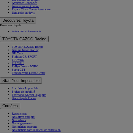
Assurance Connectée
Assurer votre Occasion
Espace Client Toyota Assurances
Demander un devis
Découvrez Toyota
Découvrez Toyota
Actualités et évènements
TOYOTA GAZOO Racing
TOYOTA GAZOO Racing
Gamme Gazoo Racing
GR Yaris
Finition GR SPORT
FIA WRC
FIA WEC
Rallye Dakar / W2RC
Supra GT4
Trouvez votre Gazoo Center
Start Your Impossible
Start Your Impossible
Projets de mobilité
Partenariat Special Olympics
Team Toyota France
Carrières
Recrutement
Nos offres d'emploi
Nos valeurs
Nos engagements
Nos métiers supports
Nos métiers dans le réseau de concession