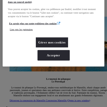
dans un nouvel onglet)
.
Un évènement
Vous pouvez accepter les cookies, gérer vos préférences par finalité, modifier à tout moment
à ne pas manquer
vos consentements via le bouton "Gérer mes cookies", ou continuer votre navigation sans
accepter via le bouton "Continuer sans accepter".
En savoir plus sur notre politique des cookies
Lien vers les partenaires
Gérer mes cookies
Accepter
Le tournoi de pétanque
Le Provençal
Le tournoi de pétanque Le Provençal, rendez-vous emblématique de Marseille, réunit chaque année
passionnés, joueurs et spectateurs dans une ambiance conviviale et festive. Entre compétition, partage
et traditions provençales, l’événement célèbre l’art de vivre du Sud. Partenaire du tournoi, Toyota
Marseille renforce son engagement local et son attachement aux grands événements régionaux.
Découvrez la concession de Marseille
Concession Marseille
(Opens in new window)