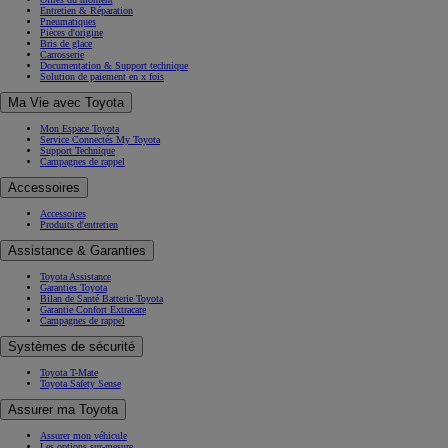
Entretien & Réparation
Pneumatiques
Pièces d'origine
Bris de glace
Carrosserie
Documentation & Support technique
Solution de paiement en x fois
Ma Vie avec Toyota
Mon Espace Toyota
Service Connectés My Toyota
Support Technique
Campagnes de rappel
Accessoires
Accessoires
Produits d'entretien
Assistance & Garanties
Toyota Assistance
Garanties Toyota
Bilan de Santé Batterie Toyota
Garantie Confort Extracare
Campagnes de rappel
Systèmes de sécurité
Toyota T-Mate
Toyota Safety Sense
Assurer ma Toyota
Assurer mon véhicule
Les options sur-mesure