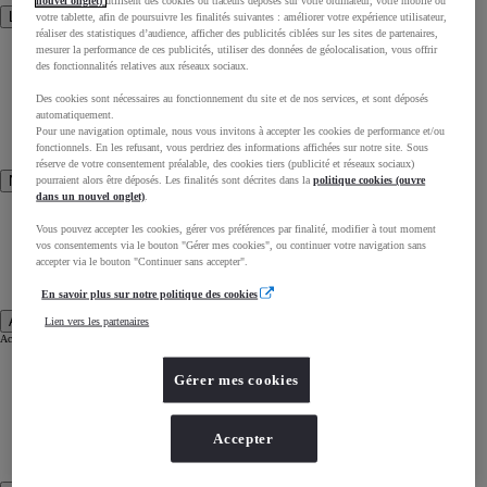
nouvel onglet)
utilisent des cookies ou traceurs déposés sur votre ordinateur, votre mobile ou
Les catégories
votre tablette, afin de poursuivre les finalités suivantes : améliorer votre expérience utilisateur,
réaliser des statistiques d’audience, afficher des publicités ciblées sur les sites de partenaires,
Les Hybrides
mesurer la performance de ces publicités, utiliser des données de géolocalisation, vous offrir
Les voitures électriques
des fonctionnalités relatives aux réseaux sociaux.
Les Hybrides Rechargeables
L'Hydrogène
Les Citadines
Des cookies sont nécessaires au fonctionnement du site et de nos services, et sont déposés
Les SUV
automatiquement.
Les Familiales
Les 4x4
Pour une navigation optimale, nous vous invitons à accepter les cookies de performance et/ou
Les Utilitaires
fonctionnels. En les refusant, vous perdriez des informations affichées sur notre site. Sous
Les Sportives
réserve de votre consentement préalable, des cookies tiers (publicité et réseaux sociaux)
Nos précédents modèles
pourraient alors être déposés. Les finalités sont décrites dans la
politique cookies (ouvre
dans un nouvel onglet)
.
Auris
Avensis
Vous pouvez accepter les cookies, gérer vos préférences par finalité, modifier à tout moment
Aygo
vos consentements via le bouton "Gérer mes cookies", ou continuer votre navigation sans
GT86
Prius +
accepter via le bouton "Continuer sans accepter".
Verso
Highlander
Camry
En savoir plus sur notre politique des cookies
Acheter une Toyota
Lien vers les partenaires
Acheter une Toyota
Offres du moment
Gérer mes cookies
Réservation en ligne
Véhicules neufs en stock
Véhicules d'occasion
Accepter
Reprise de votre véhicule
Nos conseils