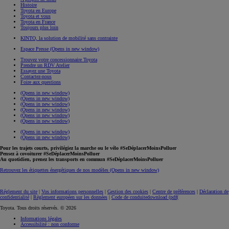
Histoire
Toyota en Europe
Toyota et vous
Toyota en France
Toujours plus loin
KINTO, la solution de mobilité sans contrainte
Espace Presse
(Opens in new window)
Trouvez votre concessionnaire Toyota
Prendre un RDV Atelier
Essayez une Toyota
Contactez-nous
Foire aux questions
(Opens in new window)
(Opens in new window)
(Opens in new window)
(Opens in new window)
(Opens in new window)
(Opens in new window)
(Opens in new window)
(Opens in new window)
Pour les trajets courts, privilégiez la marche ou le vélo #SeDéplacerMoinsPolluer
Pensez à covoiturer #SeDéplacerMoinsPolluer
Au quotidien, prenez les transports en commun #SeDéplacerMoinsPolluer
Retrouvez les étiquettes énergétiques de nos modèles
(Opens in new window)
Réglement du site
|
Vos informations personnelles
|
Gestion des cookies
|
Centre de préférences
|
Déclaration de
confidentialité
|
Règlement européen sur les données
|
Code de conduite
download (pdf(
Toyota. Tous droits réservés. © 2026
Informations légales
Accessibilité : non conforme