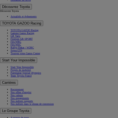
Découvrez Toyota
Découvrez Toyota
Actualités et évènements
TOYOTA GAZOO Racing
TOYOTA GAZOO Racing
Gamme Gazoo Racing
GR Yaris
Finition GR SPORT
FIA WRC
FIA WEC
Rallye Dakar / W2RC
Supra GT4
Trouvez votre Gazoo Center
Start Your Impossible
Start Your Impossible
Projets de mobilité
Partenariat Special Olympics
Team Toyota France
Carrières
Recrutement
Nos offres d'emploi
Nos valeurs
Nos engagements
Nos métiers supports
Nos métiers dans le réseau de concession
Le Groupe Toyota
A propos de nous