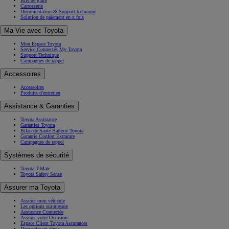
Bris de glace
Carrosserie
Documentation & Support technique
Solution de paiement en x fois
Ma Vie avec Toyota
Mon Espace Toyota
Service Connectés My Toyota
Support Technique
Campagnes de rappel
Accessoires
Accessoires
Produits d'entretien
Assistance & Garanties
Toyota Assistance
Garanties Toyota
Bilan de Santé Batterie Toyota
Garantie Confort Extracare
Campagnes de rappel
Systèmes de sécurité
Toyota T-Mate
Toyota Safety Sense
Assurer ma Toyota
Assurer mon véhicule
Les options sur-mesure
Assurance Connectée
Assurer votre Occasion
Espace Client Toyota Assurances
Demander un devis