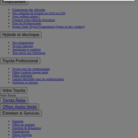
Financement
Financement des véhicules
Nos solutions de location en LOA ou LLD
Vous préférez acheter ?
Financez votre véhicule d'occasion
Pour les Professionnels
Espace client Toyota Financement
(Opens in new window)
Hybride et électrique
Nos technologies
Toyota Charging
Autonomie et conduite
Tout savoir sur l’électrique
Toyota Professional
Toyota pour les professionnels
Offres Location longue durée
Offres utilitaires
Gamme électrifiée pour les professionnels
Solutions et services
Votre Toyota
Votre Toyota
Toyota Relax
Offres Après-Vente
Entretien & Services
Entretien
Offres du moment
Entretien & Réparation
Pneumatiques
Pièces d'origine