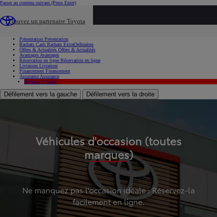
Passer au contenu suivant
(Press Enter)
...
Trouvez un partenaire Toyota
Voiture d'occasion
Présentation
Présentation
Rachats Cash
Rachats ExtraOrdinaires
Offres & Actualités
Offres & Actualités
Avantages
Avantages
Réservation en ligne
Réservation en ligne
Livraison
Livraison
Financement
Financement
Assurance
Assurance
Hybride
Hybride
Défilement vers la gauche
Défilement vers la droite
Véhicules d'occasion (toutes
marques)
Ne manquez pas l'occasion idéale : Réservez-la
facilement en ligne.