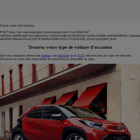
Forced client side injection
POST https://usc-webcomponents.toyota-europe.com/v1/car-filter/fr/fr?
carFilter=used&brand=toyota&uscEnv=production&useGlobalStore=true&sortOrder=published&utm
uIrZ8SK238Kn6x2OwfL2isPTEXM0MwD0BvOsZGv7GXbVu52B_rl2xoCnw4QAvD_BwE
Trouvez votre type de voiture d’occasion
Que vous souhaitiez acheter une
citadine
, une
familiale
ou un
SUV
, retrouvez tous les types de véhicules
d’occasion en vente dans notre réseau de concessions et réservables en ligne.