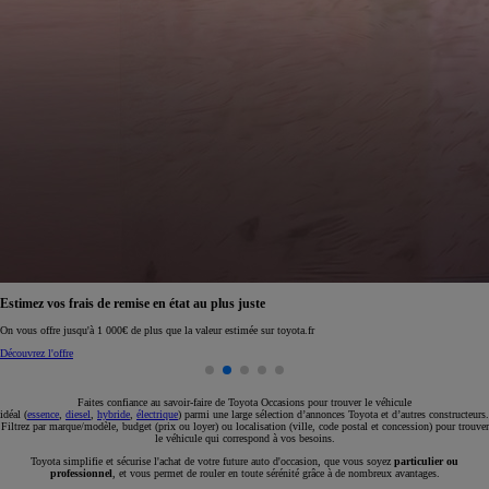
Réservez en ligne votre occasion pour 1€ seulement
Réservez en ligne
Faites confiance au savoir-faire de Toyota Occasions pour trouver le véhicule
idéal (
essence
,
diesel
,
hybride
,
électrique
) parmi une large sélection d’annonces Toyota et d’autres constructeurs.
Filtrez par marque/modèle, budget (prix ou loyer) ou localisation (ville, code postal et concession) pour trouver
le véhicule qui correspond à vos besoins.
Toyota simplifie et sécurise l'achat de votre future auto d'occasion, que vous soyez
particulier ou
professionnel
, et vous permet de rouler en toute sérénité grâce à de nombreux avantages.