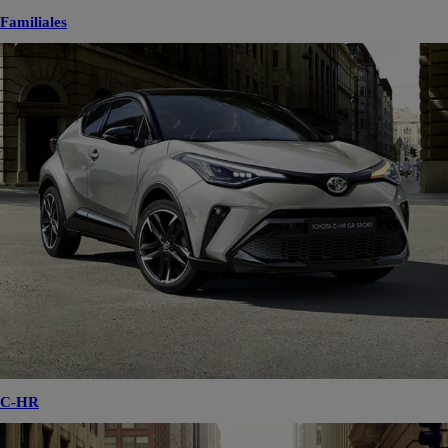
Familiales
C-HR