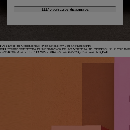
11146 véhicules disponibles
POST https://usc-webcomponents.toyota-europe.com/v1/car-filter-header/fr/fr?
carFilter=used&brand=toyota&uscEnv=production&useGlobalStore=true&utm_campaign=SEM_Marqu
uIrZ8SK238Kn6x2OwfL2isPTEXM0MwD0BvOsZGv7GXbVu52B_rl2xoCnw4QAvD_BwE