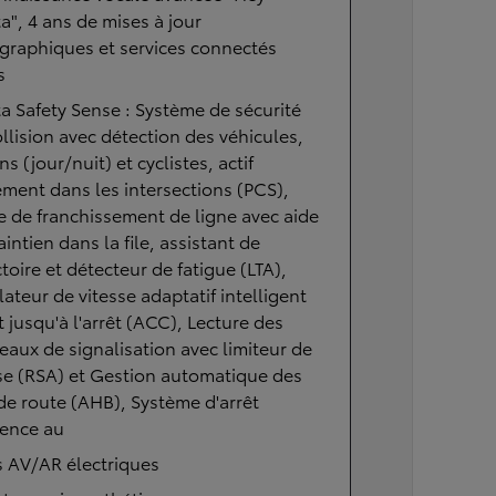
a", 4 ans de mises à jour
graphiques et services connectés
s
a Safety Sense : Système de sécurité
llision avec détection des véhicules,
ns (jour/nuit) et cyclistes, actif
ment dans les intersections (PCS),
e de franchissement de ligne avec aide
intien dans la file, assistant de
ctoire et détecteur de fatigue (LTA),
ateur de vitesse adaptatif intelligent
t jusqu'à l'arrêt (ACC), Lecture des
aux de signalisation avec limiteur de
se (RSA) et Gestion automatique des
de route (AHB), Système d'arrêt
gence au
s AV/AR électriques