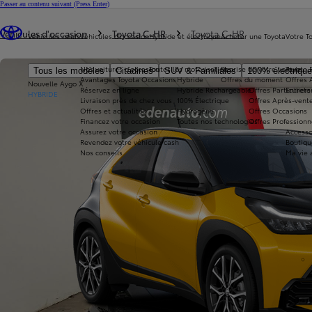
Passer au contenu suivant
(Press Enter)
Vous êtes ici
:
Véhicules d'occasion
Toyota C-HR
Toyota C-HR
Véhicules neufs
Véhicules d'occasion
Hybride et électrique
Acheter une Toyota
Votre T
Nos voitures d'occasion
Toutes les motorisations
Reprise de votre voiture
Toyota 
Tous les modèles
Citadines
SUV & Familiales
100% électriqu
Avantages Toyota Occasions
Hybride
Offres du moment
Offres 
Nouvelle Aygo X
Réservez en ligne
Hybride Rechargeable
Offres Particuliers
Entrete
HYBRIDE
Livraison près de chez vous
100% Électrique
Offres Après-vente
Offres et actualités
Hydrogène
Offres Occasions
Financez votre occasion
Toutes nos technologies
Offres Professionn
Assurez votre occasion
Accesso
Revendez votre véhicule cash
Boutiqu
Nos conseils
Ma vie 