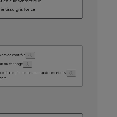
t en cuir synthétique
rie tissu gris foncé
ints de contrôle
ait ou échangé
ule de remplacement ou rapatriement des
gers