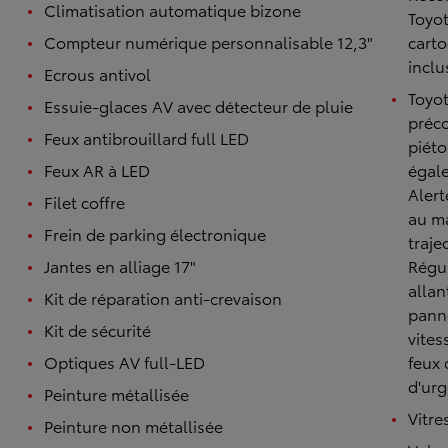
Climatisation automatique bizone
Toyot
Compteur numérique personnalisable 12,3"
carto
inclu
Ecrous antivol
Toyot
Essuie-glaces AV avec détecteur de pluie
préco
Feux antibrouillard full LED
piéto
Feux AR à LED
égale
Alert
Filet coffre
au ma
Frein de parking électronique
traje
Jantes en alliage 17"
Régul
allan
Kit de réparation anti-crevaison
panne
Kit de sécurité
vites
Optiques AV full-LED
feux 
d'ur
Peinture métallisée
Vitre
Peinture non métallisée