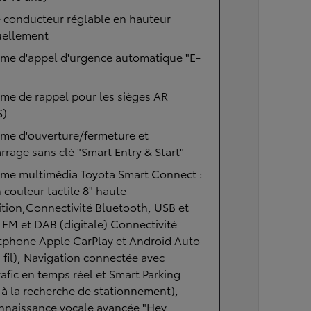
 conducteur réglable en hauteur
ellement
ème d'appel d'urgence automatique "E-
me de rappel pour les sièges AR
S)
me d'ouverture/fermeture et
rage sans clé "Smart Entry & Start"
ème multimédia Toyota Smart Connect :
 couleur tactile 8" haute
ition,Connectivité Bluetooth, USB et
 FM et DAB (digitale) Connectivité
tphone Apple CarPlay et Android Auto
 fil), Navigation connectée avec
rafic en temps réel et Smart Parking
 à la recherche de stationnement),
nnaissance vocale avancée "Hey