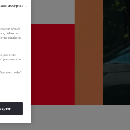
sans accepter →
u traceurs déposés
eur, réaliser des
iser des données de
s perdriez des
x) pourraient alors
Gérer mes cookies",
cepter