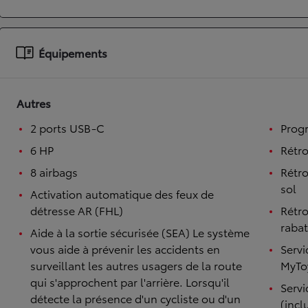
À partir de 19 700 €
Nouvelle Yaris Cross
Équipements
HYBRIDE
Disponible prochainement
Autres
2 ports USB-C
Prog
6 HP
Rétro
8 airbags
Rétro
sol
Activation automatique des feux de
détresse AR (FHL)
Rétro
raba
Aide à la sortie sécurisée (SEA) Le système
vous aide à prévenir les accidents en
Servi
surveillant les autres usagers de la route
MyToy
qui s'approchent par l'arrière. Lorsqu'il
Serv
détecte la présence d'un cycliste ou d'un
(incl