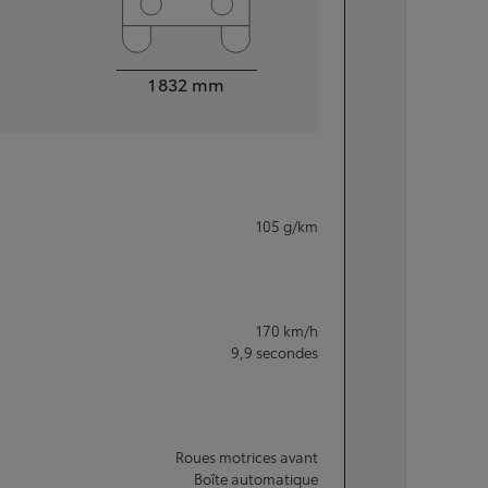
Largeur
1 832
mm
105
g/km
170
km/h
9,9
secondes
Roues motrices avant
Boîte automatique