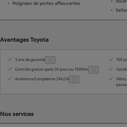
Volan
Poignées de portes affleurantes
Selle
Avantages Toyota
3 ans de garantie
150 po
TOYOTA C-HR
Contrôle gratuit après 30 jours ou 1500km
Satisf
HYBRIDE OU HYBRIDE RECHARGEABLE
Disponible rapidement
Assistance Européenne 24h/24
Véhic
passa
Nos services