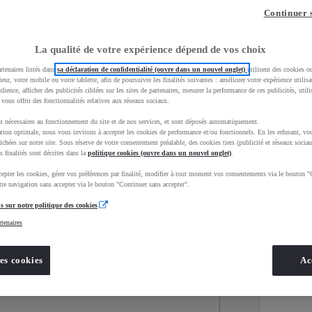
Continuer 
La qualité de votre expérience dépend de vos choix
rtenaires listés dans
sa déclaration de confidentialité (ouvre dans un nouvel onglet)
utilisent des cookies o
teur, votre mobile ou votre tablette, afin de poursuivre les finalités suivantes : améliorer votre expérience utilisat
udience, afficher des publicités ciblées sur les sites de partenaires, mesurer la performance de ces publicités, util
 vous offrir des fonctionnalités relatives aux réseaux sociaux.
t nécessaires au fonctionnement du site et de nos services, et sont déposés automatiquement.
tion optimale, nous vous invitons à accepter les cookies de performance et/ou fonctionnels. En les refusant, vou
ichées sur notre site. Sous réserve de votre consentement préalable, des cookies tiers (publicité et réseaux sociau
s finalités sont décrites dans la
politique cookies (ouvre dans un nouvel onglet)
.
epter les cookies, gérer vos préférences par finalité, modifier à tout moment vos consentements via le bouton "
Services
Concession
re navigation sans accepter via le bouton "Continuer sans accepter".
s sur notre politique des cookies
rtenaires
Energie
oyota Occasions
Hybride
es cookies
Ac