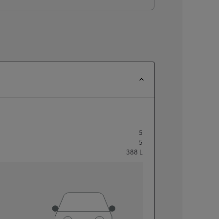
5
5
388
L