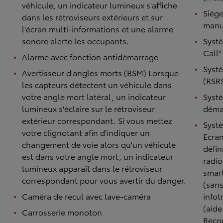
véhicule, un indicateur lumineux s'affiche
Siège
dans les rétroviseurs extérieurs et sur
manu
l'écran multi-informations et une alarme
sonore alerte les occupants.
Syst
Call"
Alarme avec fonction antidémarrage
Systè
Avertisseur d'angles morts (BSM) Lorsque
(RSR
les capteurs détectent un véhicule dans
votre angle mort latéral, un indicateur
Systè
lumineux s'éclaire sur le rétroviseur
démar
extérieur correspondant. Si vous mettez
Syst
votre clignotant afin d'indiquer un
Ecran
changement de voie alors qu'un véhicule
défin
est dans votre angle mort, un indicateur
radio
lumineux apparaît dans le rétroviseur
smar
correspondant pour vous avertir du danger.
(sans
Caméra de recul avec lave-caméra
infot
(aide
Carrosserie monoton
Reco