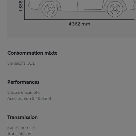
1 558
Hauteur
Longueur
4 362
mm
Consommation mixte
Émissions CO2
Performances
Vitesse maximale
Accélération 0-100km/h
Transmission
Roues motrices
Transmission