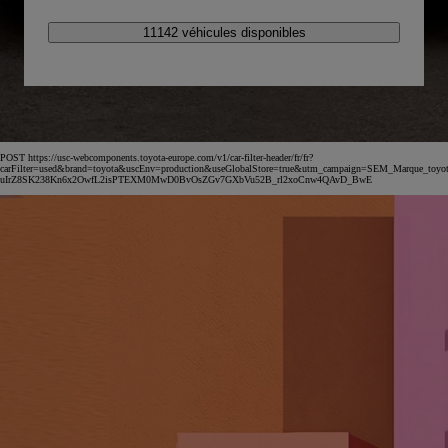
11142 véhicules disponibles
POST https://usc-webcomponents.toyota-europe.com/v1/car-filter-header/fr/fr?
carFilter=used&brand=toyota&uscEnv=production&useGlobalStore=true&utm_campaign=SEM_Marqu
uIrZ8SK238Kn6x2OwfL2isPTEXM0MwD0BvOsZGv7GXbVu52B_rl2xoCnw4QAvD_BwE