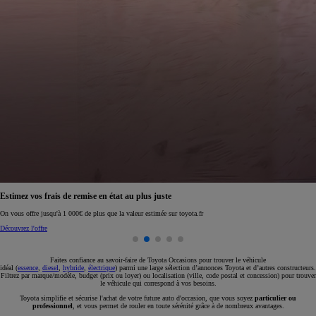
Réservez en ligne votre occasion pour 1€ seulement
Réservez en ligne
Faites confiance au savoir-faire de Toyota Occasions pour trouver le véhicule
idéal (
essence
,
diesel
,
hybride
,
électrique
) parmi une large sélection d’annonces Toyota et d’autres constructeurs.
Filtrez par marque/modèle, budget (prix ou loyer) ou localisation (ville, code postal et concession) pour trouver
le véhicule qui correspond à vos besoins.
Toyota simplifie et sécurise l'achat de votre future auto d'occasion, que vous soyez
particulier ou
professionnel
, et vous permet de rouler en toute sérénité grâce à de nombreux avantages.