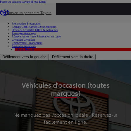
Passer au contenu suivant
(Press Enter)
...
Trouvez un partenaire Toyota
Voiture d'occasion
Présentation
Présentation
Rachats Cash
Rachats ExtraOrdinaires
Offres & Actualités
Offres & Actualités
Avantages
Avantages
Réservation en ligne
Réservation en ligne
Livraison
Livraison
Financement
Financement
Assurance
Assurance
Hybride
Hybride
Défilement vers la gauche
Défilement vers la droite
Véhicules d'occasion (toutes
marques)
Ne manquez pas l'occasion idéale : Réservez-la
facilement en ligne.