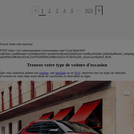
...
1
2
3
4
5
929
Previous page
Next page
Forced client side injection
POST https://usc-webcomponents.toyota-europe.com/v1/car-filter/fr/fr?
carFilter=used&brand=toyota&uscEnv=production&useGlobalStore=true&sortOrder=published&utm
uIrZ8SK238Kn6x2OwfL2isPTEXM0MwD0BvOsZGv7GXbVu52B_rl2xoCnw4QAvD_BwE
Trouvez votre type de voiture d’occasion
Que vous souhaitiez acheter une
citadine
, une
familiale
ou un
SUV
, retrouvez tous les types de véhicules
d’occasion en vente dans notre réseau de concessions et réservables en ligne.