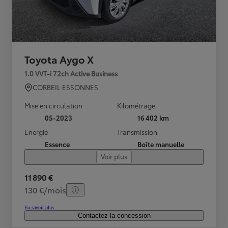
Toyota Aygo X
1.0 VVT-i 72ch Active Business
CORBEIL ESSONNES
Mise en circulation
Kilométrage
05-2023
16 402 km
Energie
Transmission
Essence
Boîte manuelle
Voir plus
11 890 €
130 €/mois
En savoir plus
Contactez la concession