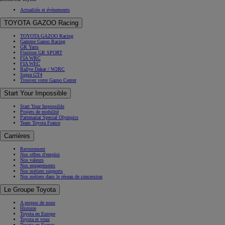
Actualités et évènements
TOYOTA GAZOO Racing
TOYOTA GAZOO Racing
Gamme Gazoo Racing
GR Yaris
Finition GR SPORT
FIA WRC
FIA WEC
Rallye Dakar / W2RC
Supra GT4
Trouvez votre Gazoo Center
Start Your Impossible
Start Your Impossible
Projets de mobilité
Partenariat Special Olympics
Team Toyota France
Carrières
Recrutement
Nos offres d'emploi
Nos valeurs
Nos engagements
Nos métiers supports
Nos métiers dans le réseau de concession
Le Groupe Toyota
A propos de nous
Histoire
Toyota en Europe
Toyota et vous
Toyota en France