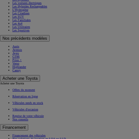
Les voitures électriques
Les Hybrides Rechargeables
L'Hydrogène
Les Citadines
Les SUV
Les Familiales
Les 4x4
Les Utilitaires
Les Sportives
Nos précédents modèles
Auris
Avensis
Aygo
GT86
Prius +
Verso
Highlander
Camry
Acheter une Toyota
Acheter une Toyota
Offres du moment
Réservation en ligne
Véhicules neufs en stock
Véhicules d'occasion
Reprise de votre véhicule
Nos conseils
Financement
Financement des véhicules
Nos solutions de location en LOA ou LLD