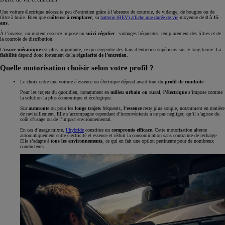
Une voiture électrique nécessite peu d’entretien grâce à l’absence de courroie, de vidange, de bougies ou de
filtre à huile. Bien que
coûteuse à remplacer
, sa
batterie (BEV) affiche une durée de vie
moyenne de
8 à 15
ans
.
À l’inverse, un moteur essence impose un
suivi régulier
: vidanges fréquentes, remplacement des filtres et de
la courroie de distribution.
L’
usure mécanique
est plus importante, ce qui engendre des frais d’entretien supérieurs sur le long terme. La
fiabilité
dépend donc fortement de la
régularité de l’entretien
.
Quelle motorisation choisir selon votre profil ?
Le choix entre une voiture à essence ou électrique dépend avant tout du
profil de conduite
.
Pour les trajets du quotidien, notamment en
milieu urbain
ou rural
,
l’électrique
s’impose comme
la solution la plus économique et écologique.
Sur
autoroute
ou pour les
longs trajets
fréquents,
l’essence
reste plus souple, notamment en matière
de ravitaillement. Elle s’accompagne cependant d’inconvénients à ne pas négliger, qu’il s’agisse du
coût d’usage ou de l’impact environnemental.
En cas d’usage mixte,
l’hybride
constitue un
compromis efficace
. Cette motorisation alterne
automatiquement entre électricité et essence et réduit la consommation sans contrainte de recharge.
Elle s’adapte à
tous les environnements
, ce qui en fait une option pertinente pour de nombreux
conducteurs.