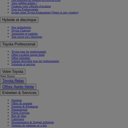
Vous préférez acheter ?
Financez votre véhicule d'occasion
Pour les Professionnels
Espace client Toyota Financement
(Opens in new window)
Hybride et électrique
Nos technologies
Toyota Charging
Autonomie et conduite
Tout savoir sur l’électrique
Toyota Professional
Toyota pour les professionnels
Offres Location longue durée
Offres utilitaires
Gamme électrifiée pour les professionnels
Solutions et services
Votre Toyota
Votre Toyota
Toyota Relax
Offres Après-Vente
Entretien & Services
Entretien
Offres du moment
Entretien & Réparation
Pneumatiques
Pièces d'origine
Bris de glace
Carrosserie
Documentation & Support technique
Solution de paiement en x fois