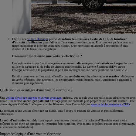
Choisir une
voiture électrique
permet de
réduire les émissions locales de CO₂
, de
bénéficier
d’un coût d’utilisation plus faible
et d’une
conduite silencieuse.
Elle convient parfaitement aux
trajets quotidiens et offre des avantages fiscaux. C’est une solution adaptée à une mobilité plus
durable et à la transition énergétique.
Comment fonctionne une voiture électrique ?
Une voiture électrique fonctionne grâce à un
moteur alimenté par une batterie rechargeable
, sans
utiliser de carburant ni de boîte de vitesses traditionnelle. La batterie électrique (BEV) stocke
l'énergie nécessaire à la propulsion et peut être rechargée sur une borne publique ou à domicile.
En ville comme en milieu rural, elle offre une
conduite souple, silencieuse et réactive
, idéale pour
les arrêts fréquents. Sur autoroute, les performances restent bonnes, mais l’autonomie a tendance à
diminuer plus rapidement.
Quels sont les avantages d’une voiture électrique ?
Une
voiture électrique présente plusieurs avantages
majeurs, que ce soit pour une utilisation urbaine ou en zone
rurale. Elle n’émet
aucun gaz polluant
à l’usage pour une conduite plus propre et une mobilité durable. Doté
d’une vignette Crit’Air 0, elle peut circuler librement dans l’ensemble des
zones à faibles émissions (ZFE)
.
La conduite d’une voiture électrique est fluide, sans à-coups ni passage de vitesses et particulièrement
silencieuse.
Le
coût d’utilisation
est
réduit
par rapport à un moteur thermique : la recharge d’électricité étant moins
coûteuse qu’un plein de carburant et l’entretien étant simplifié, avec moins de pièces d’usure (pas d’embrayage,
ni courroie de distribution).
Impact écologique d’une voiture électrique