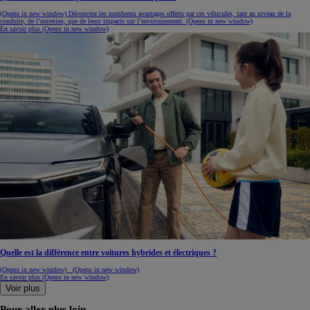
(Opens in new window)
Découvrez les nombreux avantages offerts par ces véhicules, tant au niveau de la
conduite, de l’entretien, que de leurs impacts sur l’environnement.
(Opens in new window)
En savoir plus
(Opens in new window)
Quelle est la différence entre voitures hybrides et électriques ?
(Opens in new window)
(Opens in new window)
En savoir plus
(Opens in new window)
Voir plus
Pour aller plus loin