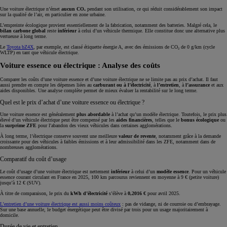
Une voiture électrique n’émet
aucun CO₂
pendant son utilisation, ce qui réduit considérablement son impact
sur la qualité de l’air, en particulier en zone urbaine.
L’empreinte écologique provient essentiellement de la fabrication, notamment des batteries. Malgré cela, le
bilan carbone global
reste
inférieur
à celui d’un véhicule thermique. Elle constitue donc une alternative plus
vertueuse à long terme.
Le
Toyota bZ4X
, par exemple, est classé étiquette énergie A, avec des émissions de CO₂ de 0 g/km (cycle
WLTP) en tant que véhicule électrique.
Voiture essence ou électrique : Analyse des coûts
Comparer les coûts d’une voiture essence et d’une voiture électrique ne se limite pas au prix d’achat. Il faut
aussi prendre en compte les dépenses liées au
carburant ou à l’électricité
, à
l’entretien
, à
l’assurance
et aux
aides disponibles. Une analyse complète permet de mieux évaluer la rentabilité sur le long terme.
Quel est le prix d’achat d’une voiture essence ou électrique ?
Une voiture essence est généralement
plus abordable
à l’achat qu’un modèle électrique. Toutefois, le prix plus
élevé d’un véhicule électrique peut être compensé par les
aides financières
, telles que le
bonus écologique
ou
la
surprime ZFE
pour l'abandon des vieux véhicules dans certaines agglomérations.
À long terme, l’électrique conserve souvent une meilleure
valeur de revente
, notamment grâce à la demande
croissante pour des véhicules à faibles émissions et à leur admissibilité dans les ZFE, notamment dans de
nombreuses agglomérations.
Comparatif du coût d’usage
Le coût d’usage d’une voiture électrique est nettement
inférieur
à celui d’un
modèle essence
. Pour un véhicule
essence courant circulant en France en 2025, 100 km parcourus reviennent en moyenne à 9 € (petite voiture)
jusqu’à 12 € (SUV).
À titre de comparaison, le prix du
kWh d’électricité
s’élève à
0,2016 €
pour avril 2025.
L’entretien d’une voiture électrique est aussi moins coûteux
: pas de vidange, ni de courroie ou d’embrayage.
Sur une base annuelle, le budget énergétique peut être divisé par trois pour un usage majoritairement à
domicile.
Durée de vie et entretien