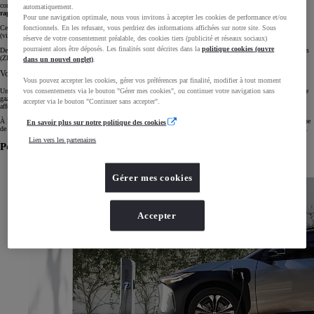
conducteurs. Elle bénéficie d’une
autonomie
importante, notamment sur autoroute, et d’un
ravitaillement
automatiquement.
rapide
grâce à un réseau de stations-service très dense.
Pour une navigation optimale, nous vous invitons à accepter les cookies de performance et/ou
Cependant, son
coût d’usage
reste
élevé
en raison du
prix du carburant
et d’un
entretien plus fréquent
fonctionnels. En les refusant, vous perdriez des informations affichées sur notre site. Sous
(vidanges, courroies, filtres).
réserve de votre consentement préalable, des cookies tiers (publicité et réseaux sociaux)
pourraient alors être déposés. Les finalités sont décrites dans la
politique cookies (ouvre
De plus, les
émissions de CO₂ élevées
d’une voiture essence limitent son accès aux zones à faibles émissions
(ZFE). Enfin, sa conduite implique une
gestion plus active
(boîte de vitesses, embrayage).
dans un nouvel onglet)
.
Voiture thermique : quel impact environnemental ?
Vous pouvez accepter les cookies, gérer vos préférences par finalité, modifier à tout moment
vos consentements via le bouton "Gérer mes cookies", ou continuer votre navigation sans
Une voiture thermique émet du
dioxyde de carbone
(CO₂) à chaque utilisation, augmentant les émissions de
gaz à effet de serre. Elle rejette également des
polluants atmosphériques
locaux
(NOx, particules fines),
accepter via le bouton "Continuer sans accepter".
affectant la qualité de l’air, en particulier en zone urbaine. Ces émissions ont des effets sanitaires notables.
À l’échelle du cycle de vie,
l’impact environnemental
reste élevé, notamment en phase d’utilisation. Ce type
En savoir plus sur notre politique des cookies
de motorisation est de plus en plus restreint dans les zones à faibles émissions (ZFE) en France et en Europe.
Lien vers les partenaires
Pourquoi choisir une voiture électrique ?
Gérer mes cookies
Accepter