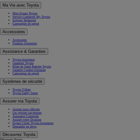
Ma Vie avec Toyota
Mon Espace Toyota
Service Connectés My Toyota
Support Technique
Campagnes de rappel
Accessoires
Accessoires
Produits d'entretien
Assistance & Garanties
Toyota Assistance
Garanties Toyota
Bilan de Santé Batterie Toyota
Garantie Confort Extracare
Campagnes de rappel
Systèmes de sécurité
Toyota T-Mate
Toyota Safety Sense
Assurer ma Toyota
Assurer mon véhicule
Les options sur-mesure
Assurance Connectée
Assurer votre Occasion
Espace Client Toyota Assurances
Demander un devis
Découvrez Toyota
Découvrez Toyota