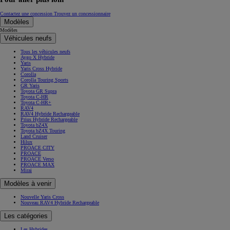
Contactez une concession
Trouvez un concessionnaire
Modèles
Modèles
Véhicules neufs
Tous les véhicules neufs
Aygo X Hybride
Yaris
Yaris Cross Hybride
Corolla
Corolla Touring Sports
GR Yaris
Toyota GR Supra
Toyota C-HR
Toyota C-HR+
RAV4
RAV4 Hybride Rechargeable
Prius Hybride Rechargeable
Toyota bZ4X
Toyota bZ4X Touring
Land Cruiser
Hilux
PROACE CITY
PROACE
PROACE Verso
PROACE MAX
Mirai
Modèles à venir
Nouvelle Yaris Cross
Nouveau RAV4 Hybride Rechargeable
Les catégories
Les Hybrides