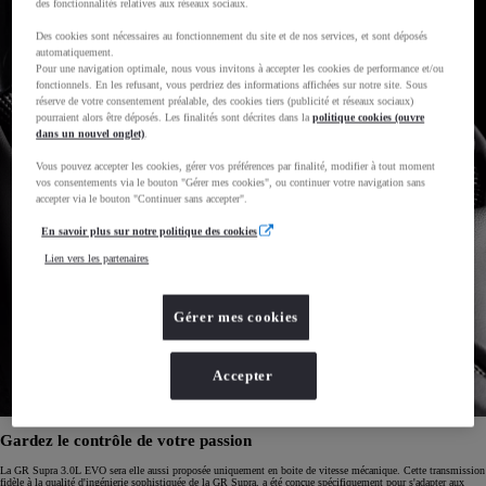
des fonctionnalités relatives aux réseaux sociaux.
Des cookies sont nécessaires au fonctionnement du site et de nos services, et sont déposés
automatiquement.
Pour une navigation optimale, nous vous invitons à accepter les cookies de performance et/ou
fonctionnels. En les refusant, vous perdriez des informations affichées sur notre site. Sous
réserve de votre consentement préalable, des cookies tiers (publicité et réseaux sociaux)
pourraient alors être déposés. Les finalités sont décrites dans la
politique cookies (ouvre
dans un nouvel onglet)
.
Vous pouvez accepter les cookies, gérer vos préférences par finalité, modifier à tout moment
vos consentements via le bouton "Gérer mes cookies", ou continuer votre navigation sans
accepter via le bouton "Continuer sans accepter".
En savoir plus sur notre politique des cookies
Lien vers les partenaires
Gérer mes cookies
Accepter
Gardez le contrôle de votre passion
La GR Supra 3.0L EVO sera elle aussi proposée uniquement en boite de vitesse mécanique. Cette transmission
fidèle à la qualité d'ingénierie sophistiquée de la GR Supra, a été conçue spécifiquement pour s'adapter aux