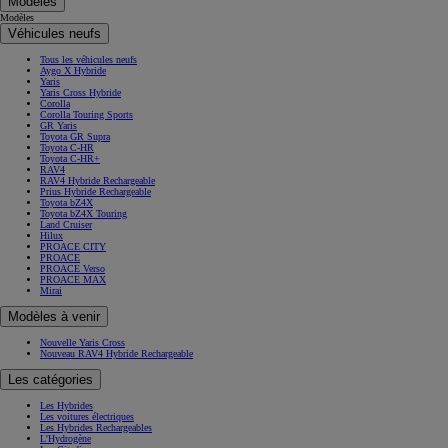
Modèles
Modèles
Véhicules neufs
Tous les véhicules neufs
Aygo X Hybride
Yaris
Yaris Cross Hybride
Corolla
Corolla Touring Sports
GR Yaris
Toyota GR Supra
Toyota C-HR
Toyota C-HR+
RAV4
RAV4 Hybride Rechargeable
Prius Hybride Rechargeable
Toyota bZ4X
Toyota bZ4X Touring
Land Cruiser
Hilux
PROACE CITY
PROACE
PROACE Verso
PROACE MAX
Mirai
Modèles à venir
Nouvelle Yaris Cross
Nouveau RAV4 Hybride Rechargeable
Les catégories
Les Hybrides
Les voitures électriques
Les Hybrides Rechargeables
L'Hydrogène