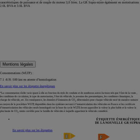
caractéristiques de puissance et de couple du moteur 3,0 litres. La GR Supra existe également en motorisations
2.0L BVA et 3.0L BVA
Mentions légales
Consommations (WLTP) :
7.1 -8.9l /100 km en attente d’homologation
En savoir plus sur les étiquette énergétiques
*La consommation réelle varie quant à elle en fonction du style de conduite et de nombreux autres facteurs tels que l’état de la route ,
les conditions de circulation, le type de motorisation, l’état du véhicule, la pression des pneumatiques, les conditions climatiques, la
charge du véhicule, etc. En conséquence, les données d’émissions de CO
déterminées pour chaque véhicule neuf de manière unitaire
2
au moyen de la procédure WLTP, disponibles dans les systèmes servant à l’immatriculation des véhicules en France et les certificats
d’immatriculation des véhicules neufs homologués sur la base du cycle WLTP, feront apparaître la valeur la plus faible et la valeur la
plus haute de CO
mixte corrélée pour la famille de véhicules à laquelle appartient le véhicule considéré.
2
ÉTIQUETTE ÉNERGÉTIQUE
DE LA NOUVELLE GR SUPRA
En savoir plus sur les étiquettes