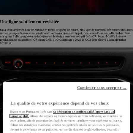
Une ligne subtilement revisitée
Un aileron arrière en fibre de carbone en forme de queue de canard, ainsi que de nouveaux déflecteurs plus hauts
sur les passages de roue avant améliorent l’aérodynamisme et l’appui. Les jantes d’une nouvelle couleur Noir
mat quant à elle complètent audacieusement le design extérieur exclusif de la GR Supra. Modèle Présenté
prochainement disponible : GR Supra 3.0L EVO Grammage : 200g de CO2 sous réserve d’homologation
définitive.
Continuer sans accepter →
La qualité de votre expérience dépend de vos choix
Toyota et ses Partenaires listés dans
sa déclaration de confidentialité (ouvre dans un
nouvel onglet)
utilisent des cookies ou traceurs déposés sur votre ordinateur, votre mobile ou
votre tablette, afin de poursuivre les finalités suivantes : améliorer votre expérience utilisateur,
réaliser des statistiques d’audience, afficher des publicités ciblées sur les sites de partenaires,
mesurer la performance de ces publicités, utiliser des données de géolocalisation, vous offrir