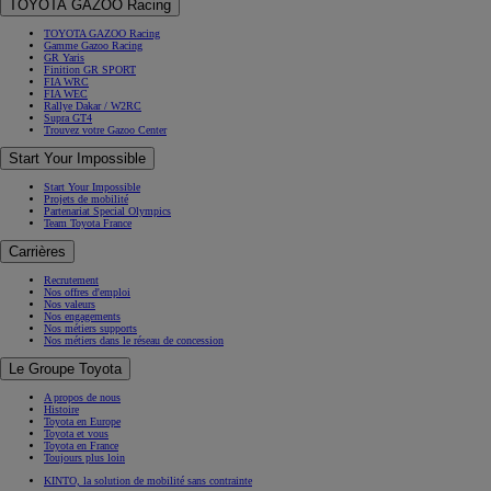
TOYOTA GAZOO Racing
TOYOTA GAZOO Racing
Gamme Gazoo Racing
GR Yaris
Finition GR SPORT
FIA WRC
FIA WEC
Rallye Dakar / W2RC
Supra GT4
Trouvez votre Gazoo Center
Start Your Impossible
Start Your Impossible
Projets de mobilité
Partenariat Special Olympics
Team Toyota France
Carrières
Recrutement
Nos offres d'emploi
Nos valeurs
Nos engagements
Nos métiers supports
Nos métiers dans le réseau de concession
Le Groupe Toyota
A propos de nous
Histoire
Toyota en Europe
Toyota et vous
Toyota en France
Toujours plus loin
KINTO, la solution de mobilité sans contrainte