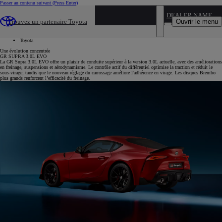
Passer au contenu suivant
(Press Enter)
...
DEALER NAME
Ouvrir le menu
Trouvez un partenaire Toyota
Véhicules neufs
Supra
Toyota
Une évolution concentrée
GR SUPRA 3.0L EVO
La GR Supra 3.0L EVO offre un plaisir de conduite supérieur à la version 3.0L actuelle, avec des améliorations
en freinage, suspensions et aérodynamisme. Le contrôle actif du différentiel optimise la traction et réduit le
sous-virage, tandis que le nouveau réglage du carrossage améliore l'adhérence en virage. Les disques Brembo
plus grands renforcent l’efficacité du freinage.