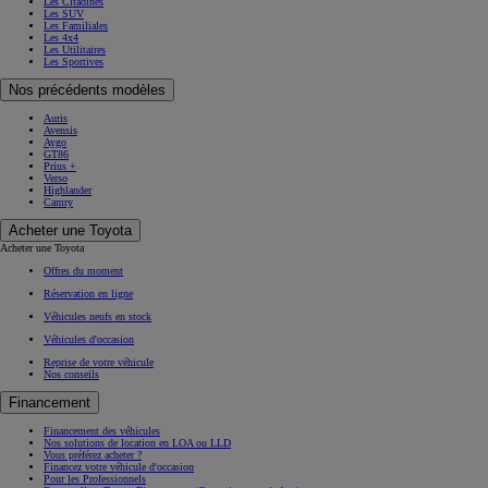
Les Citadines
Les SUV
Les Familiales
Les 4x4
Les Utilitaires
Les Sportives
Nos précédents modèles
Auris
Avensis
Aygo
GT86
Prius +
Verso
Highlander
Camry
Acheter une Toyota
Acheter une Toyota
Offres du moment
Réservation en ligne
Véhicules neufs en stock
Véhicules d'occasion
Reprise de votre véhicule
Nos conseils
Financement
Financement des véhicules
Nos solutions de location en LOA ou LLD
Vous préférez acheter ?
Financez votre véhicule d'occasion
Pour les Professionnels