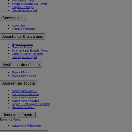
Mon Espace Toyota
Service Connectés My Toyota
Support Technique
Campagnes de rappel
Accessoires
Accessoires
Produits d'entretien
Assistance & Garanties
Toyota Assistance
Garanties Toyota
Bilan de Santé Batterie Toyota
Garantie Confort Extracare
Campagnes de rappel
Systèmes de sécurité
Toyota T-Mate
Toyota Safety Sense
Assurer ma Toyota
Assurer mon véhicule
Les options sur-mesure
Assurance Connectée
Assurer votre Occasion
Espace Client Toyota Assurances
Demander un devis
Découvrez Toyota
Découvrez Toyota
Actualités et évènements