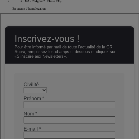
161 - 204g/km*. Classe CO
2
En attente d’homologation