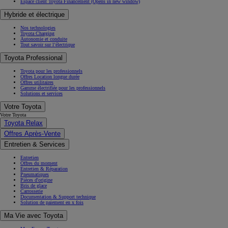
Espace client Toyota Financement
(Opens in new window)
Hybride et électrique
Nos technologies
Toyota Charging
Autonomie et conduite
Tout savoir sur l’électrique
Toyota Professional
Toyota pour les professionnels
Offres Location longue durée
Offres utilitaires
Gamme électrifiée pour les professionnels
Solutions et services
Votre Toyota
Votre Toyota
Toyota Relax
Offres Après-Vente
Entretien & Services
Entretien
Offres du moment
Entretien & Réparation
Pneumatiques
Pièces d'origine
Bris de glace
Carrosserie
Documentation & Support technique
Solution de paiement en x fois
Ma Vie avec Toyota