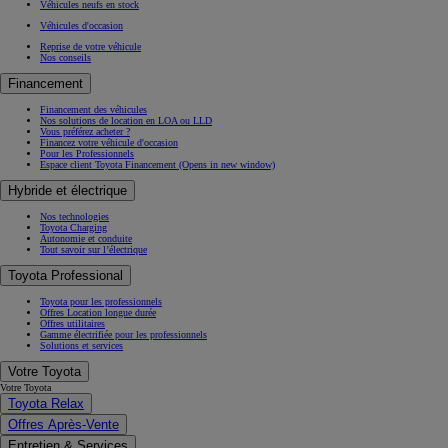
Véhicules neufs en stock
Véhicules d'occasion
Reprise de votre véhicule
Nos conseils
Financement
Financement des véhicules
Nos solutions de location en LOA ou LLD
Vous préférez acheter ?
Financez votre véhicule d'occasion
Pour les Professionnels
Espace client Toyota Financement
(Opens in new window)
Hybride et électrique
Nos technologies
Toyota Charging
Autonomie et conduite
Tout savoir sur l’électrique
Toyota Professional
Toyota pour les professionnels
Offres Location longue durée
Offres utilitaires
Gamme électrifiée pour les professionnels
Solutions et services
Votre Toyota
Votre Toyota
Toyota Relax
Offres Après-Vente
Entretien & Services