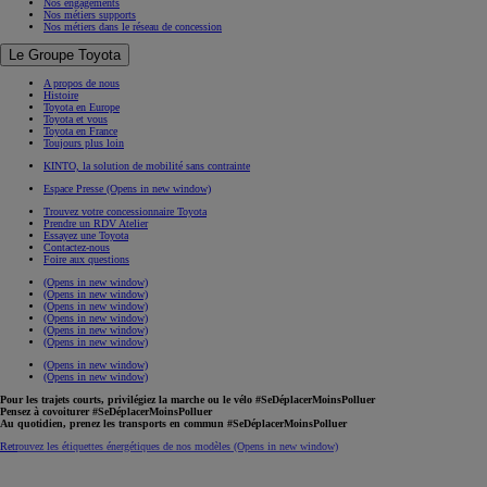
Nos engagements
Nos métiers supports
Nos métiers dans le réseau de concession
Le Groupe Toyota
A propos de nous
Histoire
Toyota en Europe
Toyota et vous
Toyota en France
Toujours plus loin
KINTO, la solution de mobilité sans contrainte
Espace Presse
(Opens in new window)
Trouvez votre concessionnaire Toyota
Prendre un RDV Atelier
Essayez une Toyota
Contactez-nous
Foire aux questions
(Opens in new window)
(Opens in new window)
(Opens in new window)
(Opens in new window)
(Opens in new window)
(Opens in new window)
(Opens in new window)
(Opens in new window)
Pour les trajets courts, privilégiez la marche ou le vélo #SeDéplacerMoinsPolluer
Pensez à covoiturer #SeDéplacerMoinsPolluer
Au quotidien, prenez les transports en commun #SeDéplacerMoinsPolluer
Retrouvez les étiquettes énergétiques de nos modèles
(Opens in new window)