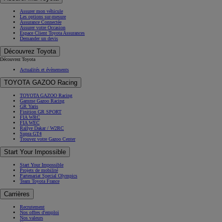
Assurer mon véhicule
Les options sur-mesure
Assurance Connectée
Assurer votre Occasion
Espace Client Toyota Assurances
Demander un devis
Découvrez Toyota
Découvrez Toyota
Actualités et évènements
TOYOTA GAZOO Racing
TOYOTA GAZOO Racing
Gamme Gazoo Racing
GR Yaris
Finition GR SPORT
FIA WRC
FIA WEC
Rallye Dakar / W2RC
Supra GT4
Trouvez votre Gazoo Center
Start Your Impossible
Start Your Impossible
Projets de mobilité
Partenariat Special Olympics
Team Toyota France
Carrières
Recrutement
Nos offres d'emploi
Nos valeurs