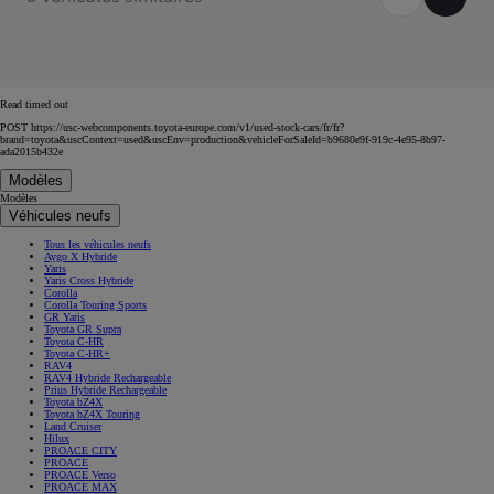
Read timed out
POST https://usc-webcomponents.toyota-europe.com/v1/used-stock-cars/fr/fr?
brand=toyota&uscContext=used&uscEnv=production&vehicleForSaleId=b9680e9f-919c-4e95-8b97-
ada2015b432e
Modèles
Modèles
Véhicules neufs
Tous les véhicules neufs
Aygo X Hybride
Yaris
Yaris Cross Hybride
Corolla
Corolla Touring Sports
GR Yaris
Toyota GR Supra
Toyota C-HR
Toyota C-HR+
RAV4
RAV4 Hybride Rechargeable
Prius Hybride Rechargeable
Toyota bZ4X
Toyota bZ4X Touring
Land Cruiser
Hilux
PROACE CITY
PROACE
PROACE Verso
PROACE MAX