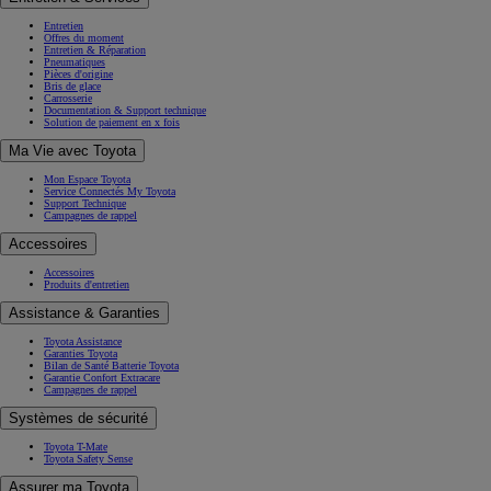
Entretien
Offres du moment
Entretien & Réparation
Pneumatiques
Pièces d'origine
Bris de glace
Carrosserie
Documentation & Support technique
Solution de paiement en x fois
Ma Vie avec Toyota
Mon Espace Toyota
Service Connectés My Toyota
Support Technique
Campagnes de rappel
Accessoires
Accessoires
Produits d'entretien
Assistance & Garanties
Toyota Assistance
Garanties Toyota
Bilan de Santé Batterie Toyota
Garantie Confort Extracare
Campagnes de rappel
Systèmes de sécurité
Toyota T-Mate
Toyota Safety Sense
Assurer ma Toyota