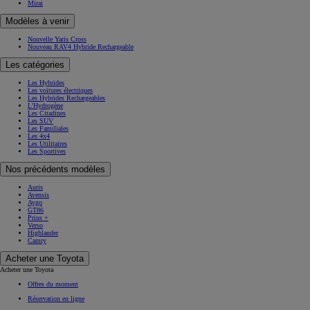
Mirai
Modèles à venir
Nouvelle Yaris Cross
Nouveau RAV4 Hybride Rechargeable
Les catégories
Les Hybrides
Les voitures électriques
Les Hybrides Rechargeables
L'Hydrogène
Les Citadines
Les SUV
Les Familiales
Les 4x4
Les Utilitaires
Les Sportives
Nos précédents modèles
Auris
Avensis
Aygo
GT86
Prius +
Verso
Highlander
Camry
Acheter une Toyota
Acheter une Toyota
Offres du moment
Réservation en ligne