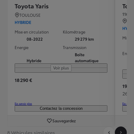
Toyota Yaris
Toyo
116h 
TOULOUSE
AR
HYBRIDE
HYBR
Mise en circulation
Kilométrage
Mise e
08-2022
29 279 km
Energie
Transmission
Energ
Boîte
Hybride
automatique
Voir plus
18 290 €
19 99
269 
En savoir plus
En savoir
Contactez la concession
Sauvegardez
8 Véhicules similaires